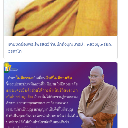
ยามขัดข้องพระโพธิสัตว์ท่านนึกถึงบุญบารมี : หลวงปู่เหรียญ
วรลาโภ