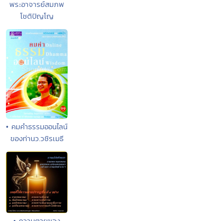
พระอาจารย์สมภพ
โชติปัญโญ
• คมคำธรรมออนไลน์
ของท่านว.วชิรเมธี
• ความตายของ