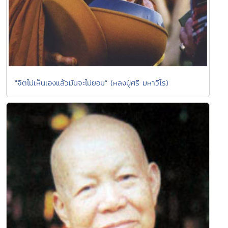
"จิตไม่เห็นเองแล้วมันจะไม่ยอม" (หลงปู่ศรี มหาวีโร)