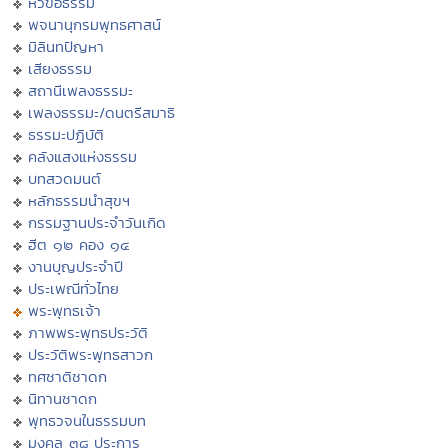
หัวข้อธรรม
พจนานุกรมพุทธศาสน์
มิลินทปัญหา
เสียงธรรม
สถานีเพลงธรรมะ
เพลงธรรมะ/ดนตรีสมาธิ
ธรรมะปฏิบัติ
คลังแสงแห่งธรรม
บทสวดมนต์
หลักธรรมนำสุขฯ
กรรมฐานประจำวันเกิด
ฮีต ๑๒ คอง ๑๔
งานบุญประจำปี
ประเพณีทั่วไทย
พระพุทธเจ้า
ภาพพระพุทธประวัติ
ประวัติพระพุทธสาวก
ทศชาติชาดก
นิทานชาดก
พุทธวจนในธรรมบท
มงคล ๓๘ ประการ