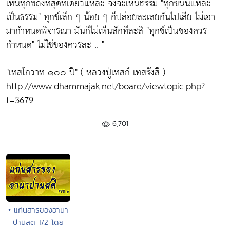
เห็นทุกข์ถึงที่สุดทีเดียวแหละ จึงจะเห็นธรรม
"ทุกข์นั่นแหละ
เป็นธรรม"
ทุกข์เล็ก ๆ น้อย ๆ ก็ปล่อยละเลยกันไปเสีย ไม่เอา
มากำหนดพิจารณา มันก็ไม่เห็นสักทีละสิ
"ทุกข์เป็นของควร
กำหนด"
ไม่ใช่ของควรละ .. "
"เทสโกวาท ๑๐๐ ปี" ( หลวงปู่เทสก์ เทสรังสี )
http://www.dhammajak.net/board/viewtopic.php?
t=3679
6,701
• แก่นสารของอานา
ปานสติ 1/2 โดย