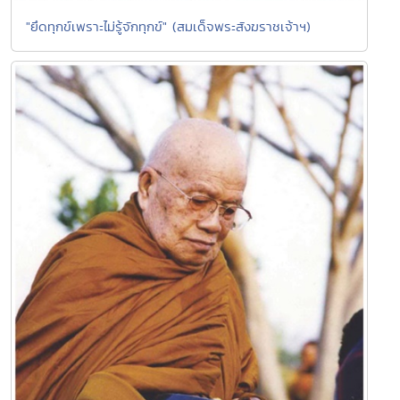
"ยึดทุกข์เพราะไม่รู้จักทุกข์" (สมเด็จพระสังฆราชเจ้าฯ)