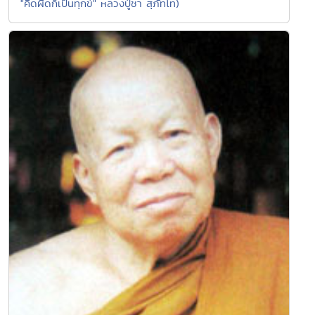
"คิดผิดก็เป็นทุกข์" หลวงปู่ชา สุภัทโท)