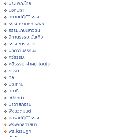
ประเพณีไทย
บอกบุญ
สถานปฏิบัติธรรม
ธรรมะจากหลวงพ่อ
ธรรมะกับเยาวชน
นิทานธรรมะบันเทิง
ธรรมะบรรยาย
บทความธรรมะ
กวีธรรมะ
คติธรรม คำคม โดนใจ
กรรม
ศีล
บุญทาน
สมาธิ
วิปัสสนา
ปริวาสกรรม
ฟังสวดมนต์
คอร์สปฏิบัติธรรม
พระพุทธศาสนา
พระไตรปิฏก