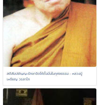
สติสัมปชัญญะรักษาจิตให้ตั้งมั่นในกุศลธรรม : หลวงปู่
เหรียญ วรลาโภ