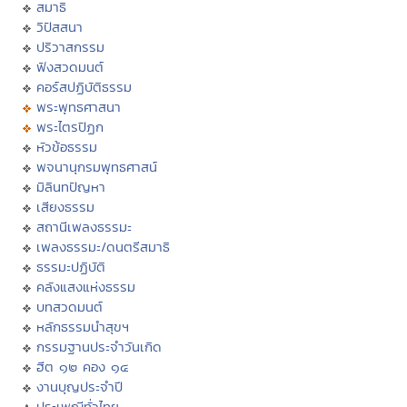
สมาธิ
วิปัสสนา
ปริวาสกรรม
ฟังสวดมนต์
คอร์สปฏิบัติธรรม
พระพุทธศาสนา
พระไตรปิฏก
หัวข้อธรรม
พจนานุกรมพุทธศาสน์
มิลินทปัญหา
เสียงธรรม
สถานีเพลงธรรมะ
เพลงธรรมะ/ดนตรีสมาธิ
ธรรมะปฏิบัติ
คลังแสงแห่งธรรม
บทสวดมนต์
หลักธรรมนำสุขฯ
กรรมฐานประจำวันเกิด
ฮีต ๑๒ คอง ๑๔
งานบุญประจำปี
ประเพณีทั่วไทย