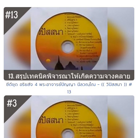
ซีดีชุด อริยสัจ 4 พระอาจารย์ปัญญา นีลวณฺโณ - (( วิปัสสนา )) #
13