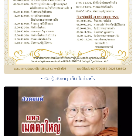
• รับ รู้ สังเกตุ เห็น ไม่ทำอะไร