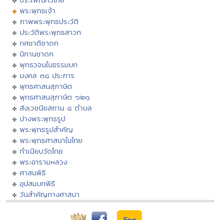
พระพุทธเจ้า
ภาพพระพุทธประวัติ
ประวัติพระพุทธสาวก
ทศชาติชาดก
นิทานชาดก
พุทธวจนในธรรมบท
มงคล ๓๘ ประการ
พุทธศาสนสุภาษิต
พุทธศาสนสุภาษิต ๖๒๑
สังเวชนียสถาน ๔ ตำบล
ปางพระพุทธรูป
พระพุทธรูปสำคัญ
พระพุทธศาสนาในไทย
ทำเนียบวัดไทย
พระอารามหลวง
ศาสนพิธี
อุปสมบทพิธี
วันสำคัญทางศาสนา
Eng