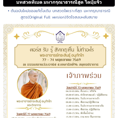
• ต้นฉบับใหม่ของแท้ดั้งเดิม บทสวดไพเราะที่สุด มหากรุณาธารณี
สูตร(Original Full version)จิตใจสงบหลับสบาย