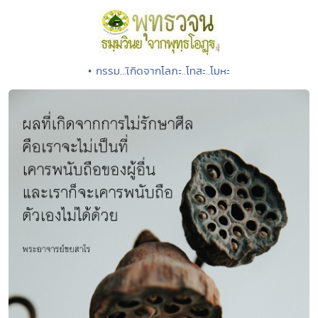
• กรรม...เิกิดจากโลภะ..โทสะ..โมหะ