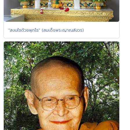
"สงบใจด้วยพุทโธ" (สมเด็จพระญาณสังวร)