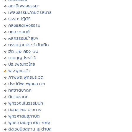
สถานีเพลงธรรมะ
เพลงธรรมะ/ดนตรีสมาธิ
ธรรมะปฏิบัติ
คลังแสงแห่งธรรม
บทสวดมนต์
หลักธรรมนำสุขฯ
กรรมฐานประจำวันเกิด
ฮีต ๑๒ คอง ๑๔
งานบุญประจำปี
ประเพณีทั่วไทย
พระพุทธเจ้า
ภาพพระพุทธประวัติ
ประวัติพระพุทธสาวก
ทศชาติชาดก
นิทานชาดก
พุทธวจนในธรรมบท
มงคล ๓๘ ประการ
พุทธศาสนสุภาษิต
พุทธศาสนสุภาษิต ๖๒๑
สังเวชนียสถาน ๔ ตำบล