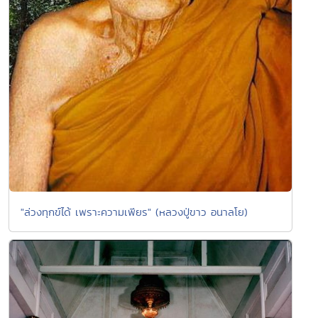
"ล่วงทุกข์ได้ เพราะความเพียร" (หลวงปู่ขาว อนาลโย)