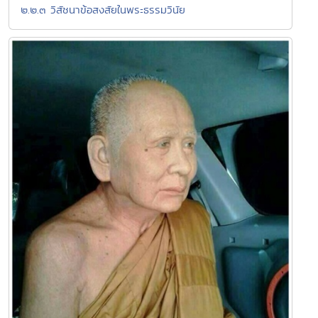
๒.๒.๓ วิสัชนาข้อสงสัยในพระธรรมวินัย