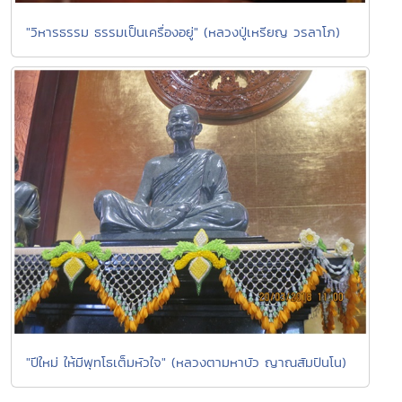
"วิหารธรรม ธรรมเป็นเครื่องอยู่" (หลวงปู่เหรียญ วรลาโภ)
"ปีใหม่ ให้มีพุทโธเต็มหัวใจ" (หลวงตามหาบัว ญาณสัมปันโน)