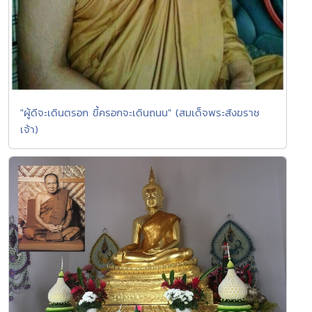
"ผู้ดีจะเดินตรอก ขี้ครอกจะเดินถนน" (สมเด็จพระสังฆราช
เจ้า)