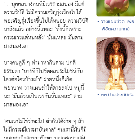
" .. บุคคลบางคนที่มีเวรตามสนอง มีแต่
ความวิบัติ ไม่มีความเจริญรุ่งเรืองไปได้
พอเจริญรุ่งเรืองขึ้นไปได้หน่อย ความวิบัติ
• วางแผนชีวิต เพื่อ
มาถึงแล้ว อย่างนี้แหละ
"ทั้งนี้ก็เพราะ
พิชิตความทุกข์
กรรมเวรแต่หนหลัง"
นั่นแหละ มันตาม
มาสนองเอา
บางคนดูดี ๆ ทำมาหากินตาม ปกติ
ธรรมดา
"บางทีก็ไปขัดผลประโยชน์กับ
ใครต่อใครบ้างเข้า"
ฝ่ายหนึ่งก็เกิด
พยาบาท วางแผนฆ่าให้ตายลงไป หมู่นี้
• ๓๓.ปางประทับเรือ
นะ
"มันล้วนเป็นเวรกันนั่นแหละ"
ตาม
มาสนองเอา
"คนเราไม่ใช่ว่าจะไป ฆ่ากันได้ง่าย ๆ ถ้า
ไม่มีกรรมมีเวรมาบันดาล"
คนเรานี้มันก็มี
บุญกุศลติดตามมารักษา บุญกุศลมาแต่ง