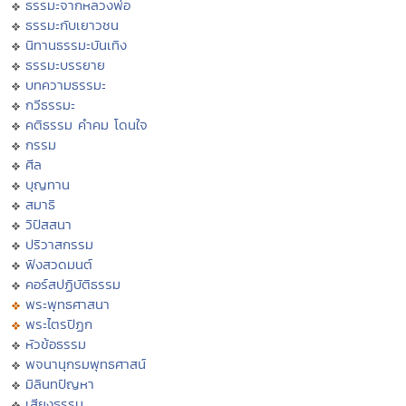
ธรรมะจากหลวงพ่อ
ธรรมะกับเยาวชน
นิทานธรรมะบันเทิง
ธรรมะบรรยาย
บทความธรรมะ
กวีธรรมะ
คติธรรม คำคม โดนใจ
กรรม
ศีล
บุญทาน
สมาธิ
วิปัสสนา
ปริวาสกรรม
ฟังสวดมนต์
คอร์สปฏิบัติธรรม
พระพุทธศาสนา
พระไตรปิฏก
หัวข้อธรรม
พจนานุกรมพุทธศาสน์
มิลินทปัญหา
เสียงธรรม