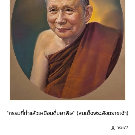
"กรรมที่ทำแล้วเหมือนดื่มยาพิษ" (สมเด็จพระสังฆราชเจ้า)
วิริยะ12