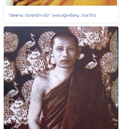
"นิพพาน ดับทุกข์ทางใจ" (หลวงปู่เหรียญ วรลาโภ)