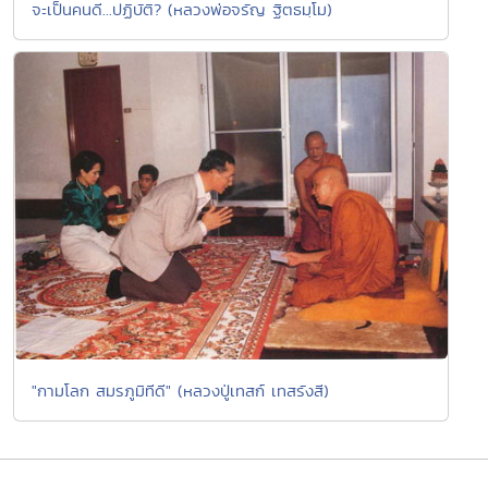
จะเป็นคนดี...ปฏิบัติ? (หลวงพ่อจรัญ ฐิตธมฺโม)
"กามโลก สมรภูมิทีดี" (หลวงปู่เทสก์ เทสรังสี)