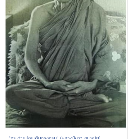
"กระต่ายน้อยเดินจรงกรม" (หลวงปู่ชาว อนาลโย)