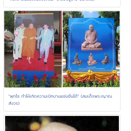
"พุทโธ ทำให้เกิดความเบิกบานแช่มชื่นได้" (สมเด็จพระญาณ
สังวร)