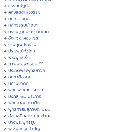
ธรรมะปฏิบัติ
คลังแสงแห่งธรรม
บทสวดมนต์
หลักธรรมนำสุขฯ
กรรมฐานประจำวันเกิด
ฮีต ๑๒ คอง ๑๔
งานบุญประจำปี
ประเพณีทั่วไทย
พระพุทธเจ้า
ภาพพระพุทธประวัติ
ประวัติพระพุทธสาวก
ทศชาติชาดก
นิทานชาดก
พุทธวจนในธรรมบท
มงคล ๓๘ ประการ
พุทธศาสนสุภาษิต
พุทธศาสนสุภาษิต ๖๒๑
สังเวชนียสถาน ๔ ตำบล
ปางพระพุทธรูป
พระพุทธรูปสำคัญ