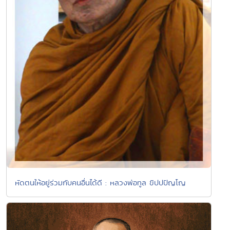
หัดตนให้อยู่ร่วมกับคนอื่นได้ดี : หลวงพ่อทูล ขิปปปัญโญ