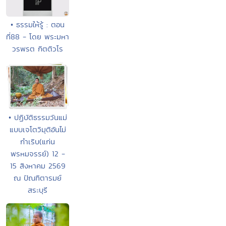
• ธรรมให้รู้ : ตอน
ที่88 - โดย พระมหา
วรพรต กิตติวโร
• ปฏิบัติธรรมวันแม่
แบบเจโตวิมุติอันไม่
กำเริบ(แก่น
พรหมจรรย์) 12 -
15 สิงหาคม 2569
ณ ปัณฑิตารมย์
สระบุรี