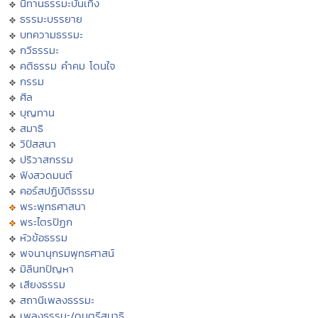
นิทานธรรมะบันเทิง
ธรรมะบรรยาย
บทความธรรมะ
กวีธรรมะ
คติธรรม คำคม โดนใจ
กรรม
ศีล
บุญทาน
สมาธิ
วิปัสสนา
ปริวาสกรรม
ฟังสวดมนต์
คอร์สปฏิบัติธรรม
พระพุทธศาสนา
พระไตรปิฏก
หัวข้อธรรม
พจนานุกรมพุทธศาสน์
มิลินทปัญหา
เสียงธรรม
สถานีเพลงธรรมะ
เพลงธรรมะ/ดนตรีสมาธิ