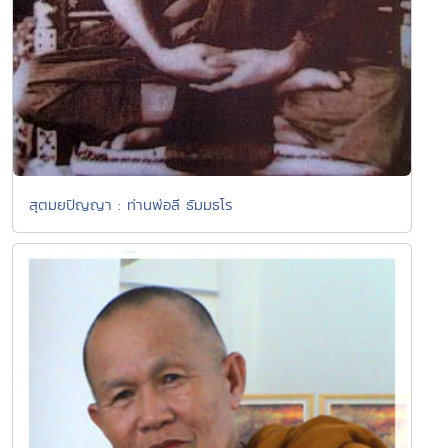
สุตมยปัญญา : ท่านพ่อลี ธัมมธโร