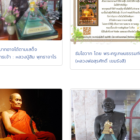
ะมาทอาจได้ตามเสด็จ
ธัมโอวาท โดย พระครูเกษมธรรมท
ทธเจ้า : หลวงปู่สิม พุทธาจาโร
(หลวงพ่อสุรศักดิ์ เขมรังสี)