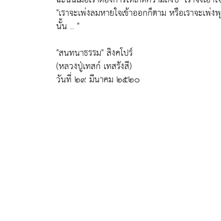
"เราจะเพ่งลมหายใจเข้าออกก็ตาม หรือเราจะเพ่งพุท
นั้น .. "
"สนทนาธรรม"
สิงคโปร์
(หลวงปู่เทสก์ เทสรังสี)
วันที่ ๒๙ มีนาคม ๒๕๒๐