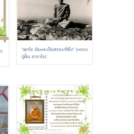
"พุทโธ นี่แหละเป็นสรณะที่พึ่ง" (หลวง
ัต
ปู่ฝั้น อาจาโร)