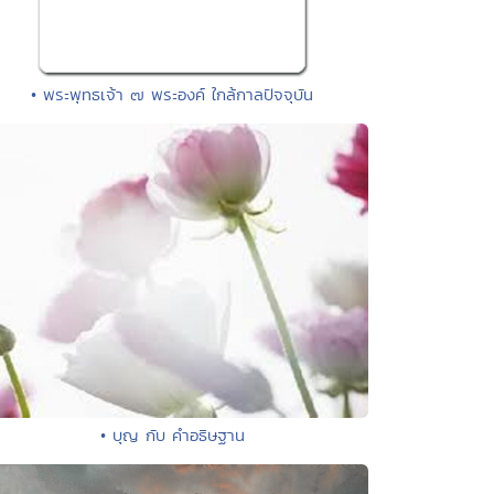
• พระพุทธเจ้า ๗ พระองค์ ใกล้กาลปัจจุบัน
• บุญ กับ คำอธิษฐาน