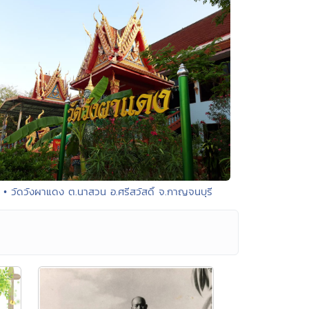
• วัดวังผาแดง ต.นาสวน อ.ศรีสวัสดิ์ จ.กาญจนบุรี