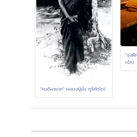
"จงฝึ
ทโท)
"คนดีหายาก" (หลวงปู่มั่น ภูริทัตโต)