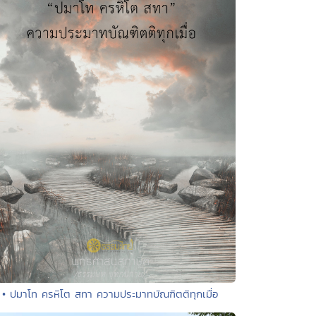
• ปมาโท ครหิโต สทา ความประมาทบัณฑิตติทุกเมื่อ