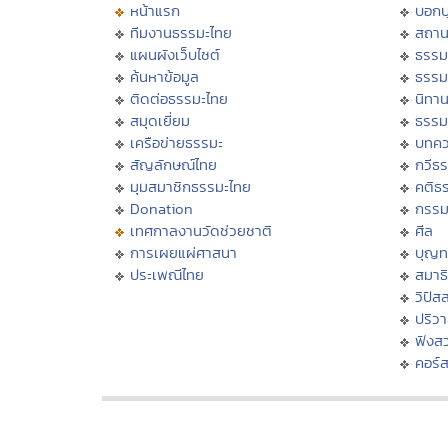
หน้าแรก
บอก
ทีมงานธรรมะไทย
สถาน
แผนผังเว็บไซต์
ธรรม
ค้นหาข้อมูล
ธรรม
ติดต่อธรรมะไทย
นิทาน
สมุดเยี่ยม
ธรรม
เครือข่ายธรรมะ
บทคว
สัญลักษณ์ไทย
กวีธ
มุมสมาชิกธรรมะไทย
คติธ
Donation
กรร
เทศกาลงานวัดช่วยชาติ
ศีล
การเผยแผ่ศาสนา
บุญท
ประเพณีไทย
สมาธิ
วิปัส
ปริว
ฟังส
คอร์ส