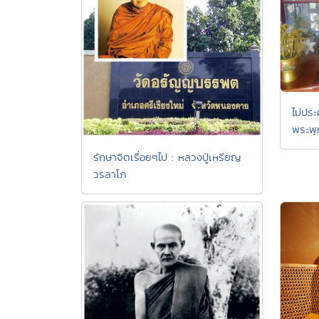
ไม่ปร
พระพุ
รักษาจิตเรื่อยๆไป : หลวงปู่เหรียญ
วรลาโภ