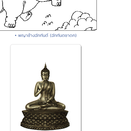
• พญาช้างฉัททันต์ (ฉัททันตชาดก)