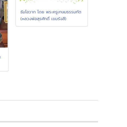
ธัมโอวาท โดย พระครูเกษมธรรมทัต
(หลวงพ่อสุรศักดิ์ เขมรังสี)
ฺ