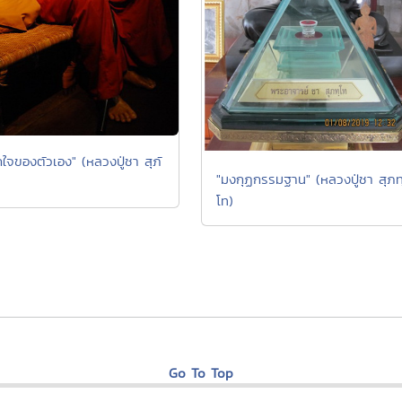
กใจของตัวเอง" (หลวงปู่ชา สุภั
"มงกุฏกรรมฐาน" (หลวงปู่ชา สุภท
โท)
Go To Top