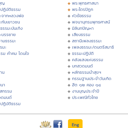
บุญ
พระพุทธศาสนา
ปฏิบัติธรรม
พระไตรปิฏก
ะจากหลวงพ่อ
หัวข้อธรรม
ะกับเยาวชน
พจนานุกรมพุทธศาสน์
ธรรมะบันเทิง
มิลินทปัญหา
ะบรรยาย
เสียงธรรม
ามธรรมะ
สถานีเพลงธรรมะ
รรมะ
เพลงธรรมะ/ดนตรีสมาธิ
รรม คำคม โดนใจ
ธรรมะปฏิบัติ
ม
คลังแสงแห่งธรรม
บทสวดมนต์
าน
หลักธรรมนำสุขฯ
กรรมฐานประจำวันเกิด
สนา
ฮีต ๑๒ คอง ๑๔
าสกรรม
งานบุญประจำปี
วดมนต์
ประเพณีทั่วไทย
ปฏิบัติธรรม
Eng