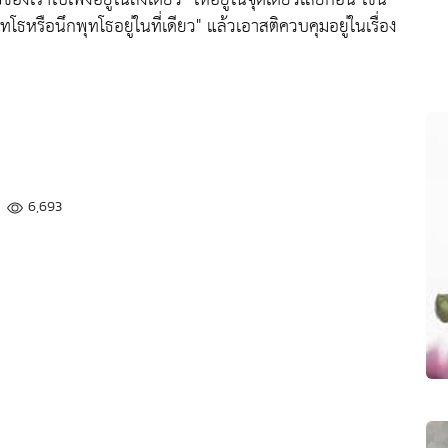
โธหรือนึกพุทโธอยู่ในที่เดียว"
แล้วเอาสติควบคุมอยู่ในเรื่อง
6,693