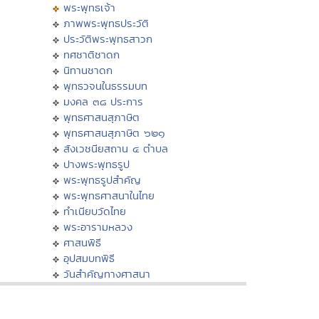
พระพุทธเจ้า
ภาพพระพุทธประวัติ
ประวัติพระพุทธสาวก
ทศชาติชาดก
นิทานชาดก
พุทธวจนในธรรมบท
มงคล ๓๘ ประการ
พุทธศาสนสุภาษิต
พุทธศาสนสุภาษิต ๖๒๑
สังเวชนียสถาน ๔ ตำบล
ปางพระพุทธรูป
พระพุทธรูปสำคัญ
พระพุทธศาสนาในไทย
ทำเนียบวัดไทย
พระอารามหลวง
ศาสนพิธี
อุปสมบทพิธี
วันสำคัญทางศาสนา