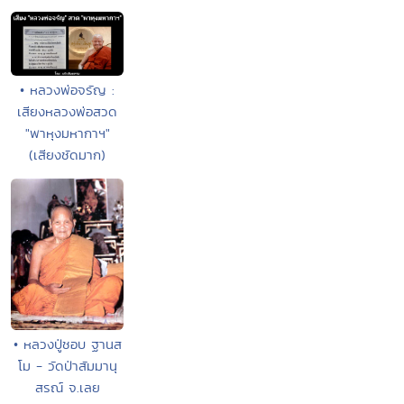
• หลวงพ่อจรัญ :
เสียงหลวงพ่อสวด
"พาหุงมหากาฯ"
(เสียงชัดมาก)
• หลวงปู่ชอบ ฐานส
โม - วัดป่าสัมมานุ
สรณ์ จ.เลย