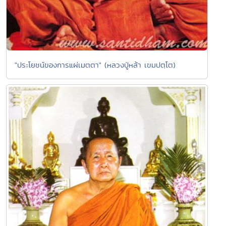
"ประโยชน์ของการแผ่เมตตา" (หลวงปู่หล้า เขมปตฺโต)