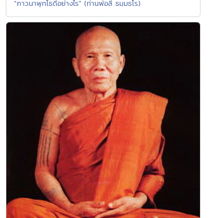
"ภาวนาพุทโธดีอย่างไร" (ท่านพ่อลี ธมฺมธโร)