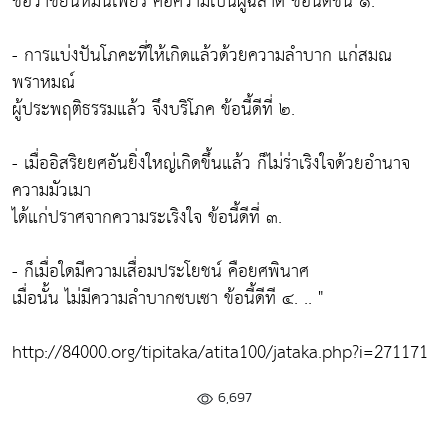
ชื่อว่าขยันหมั่นเพียร คือความเป็นผู้ฉลาด
ข้อนี้ดีชั้น ๑.
- การแบ่งปันโภคะที่ให้เกิดแล้วด้วยความลำบาก แก่สมณ
พราหมณ์
ผู้ประพฤติธรรมแล้ว จึงบริโภค
ข้อนี้ดีที่ ๒.
- เมื่ออิสริยยศอันยิ่งใหญ่เกิดขึ้นแล้ว ก็ไม่ร่าเริงใจด้วยอำนาจ
ความมัวเมา
ได้แก่ปราศจากความระเริงใจ
ข้อนี้ดีที่ ๓.
- ก็เมื่อใดมีความเสื่อมประโยชน์ คือยศพินาศ
เมื่อนั้น ไม่มีความลำบากซบเซา
ข้อนี้ดีที ๔.
.. "
http://84000.org/tipitaka/atita100/jataka.php?i=271171
6,697