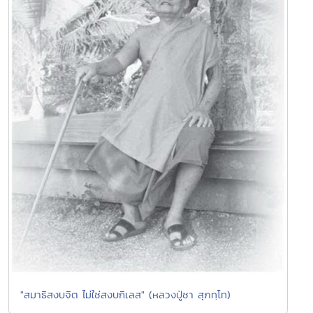
"สมาธิสงบจิต ไม่ใช่สงบกิเลส" (หลวงปู่ชา สุภทฺโท)