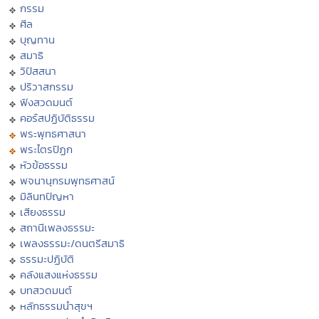
กรรม
ศีล
บุญทาน
สมาธิ
วิปัสสนา
ปริวาสกรรม
ฟังสวดมนต์
คอร์สปฏิบัติธรรม
พระพุทธศาสนา
พระไตรปิฏก
หัวข้อธรรม
พจนานุกรมพุทธศาสน์
มิลินทปัญหา
เสียงธรรม
สถานีเพลงธรรมะ
เพลงธรรมะ/ดนตรีสมาธิ
ธรรมะปฏิบัติ
คลังแสงแห่งธรรม
บทสวดมนต์
หลักธรรมนำสุขฯ