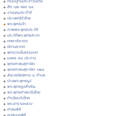
กรรมฐานประจำวันเกิด
ฮีต ๑๒ คอง ๑๔
งานบุญประจำปี
ประเพณีทั่วไทย
พระพุทธเจ้า
ภาพพระพุทธประวัติ
ประวัติพระพุทธสาวก
ทศชาติชาดก
นิทานชาดก
พุทธวจนในธรรมบท
มงคล ๓๘ ประการ
พุทธศาสนสุภาษิต
พุทธศาสนสุภาษิต ๖๒๑
สังเวชนียสถาน ๔ ตำบล
ปางพระพุทธรูป
พระพุทธรูปสำคัญ
พระพุทธศาสนาในไทย
ทำเนียบวัดไทย
พระอารามหลวง
ศาสนพิธี
อุปสมบทพิธี