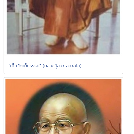
"เห็นจิตเห็นธรรม" (หลวงปู่ขาว อนาลโย)