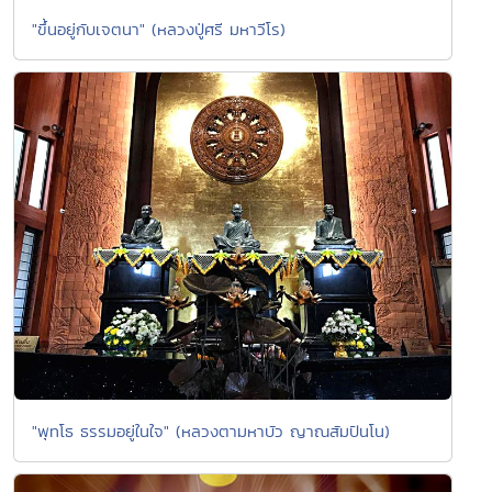
"ขึ้นอยู่กับเจตนา" (หลวงปู่ศรี มหาวีโร)
"พุทโธ ธรรมอยู่ในใจ" (หลวงตามหาบัว ญาณสัมปันโน)