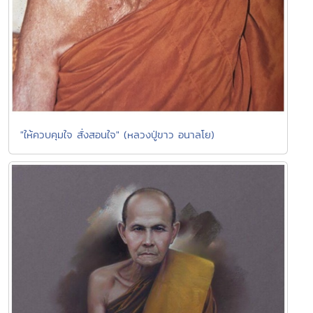
"ให้ควบคุมใจ สั่งสอนใจ" (หลวงปู่ขาว อนาลโย)