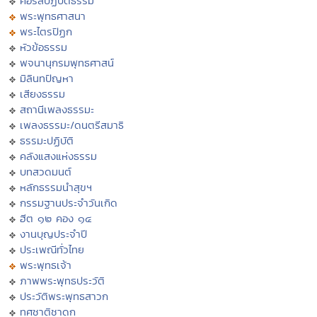
คอร์สปฏิบัติธรรม
พระพุทธศาสนา
พระไตรปิฏก
หัวข้อธรรม
พจนานุกรมพุทธศาสน์
มิลินทปัญหา
เสียงธรรม
สถานีเพลงธรรมะ
เพลงธรรมะ/ดนตรีสมาธิ
ธรรมะปฏิบัติ
คลังแสงแห่งธรรม
บทสวดมนต์
หลักธรรมนำสุขฯ
กรรมฐานประจำวันเกิด
ฮีต ๑๒ คอง ๑๔
งานบุญประจำปี
ประเพณีทั่วไทย
พระพุทธเจ้า
ภาพพระพุทธประวัติ
ประวัติพระพุทธสาวก
ทศชาติชาดก