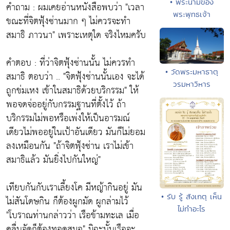
• พระนามของ
คำถาม : ผมเคยอ่านหนังสือพบว่า "เวลา
พระพุทธเจ้า
ขณะที่จิตฟุ้งซ่านมาก ๆ ไม่ควรจะทำ
สมาธิ ภาวนา" เพราะเหตุใด จริงไหมครับ
คำตอบ : ที่ว่าจิตฟุ้งซ่านนั้น ไม่ควรทำ
• วัดพระมหาธาตุ
สมาธิ ตอบว่า .. "จิตฟุ้งซ่านนั้นเอง จะได้
วรมหาวิหาร
ถูกข่มเหง เข้าในสมาธิด้วยบริกรรม" ให้
พอจดจ่ออยู่กับกรรมฐานที่ตั้งไว้ ถ้า
บริกรรมไม่พอหรือเพ่งให้เป็นอารมณ์
เดียวไม่พออยู่ในเป้าอันเดียว มันก็ไม่ยอม
ลงเหมือนกัน "ถ้าจิตฟุ้งซ่าน เราไม่เข้า
สมาธิแล้ว มันยิ่งไปกันใหญ่"
เทียบกันกับเราเลี้ยงโค มีหญ้ากินอยู่ มัน
• รับ รู้ สังเกตุ เห็น
ไม่สันโดษกิน ก็ต้องผูกมัด ผูกล่ามไว้
ไม่ทำอะไร
"โบราณท่านกล่าวว่า เรือข้ามทะเล เมื่อ
คลื่นจัดก็ต้องทอดสมอ" มิฉะนั้นเรือจะ