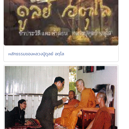
หลักธรรมของหลวงปู่ดูลย์ อตุโล