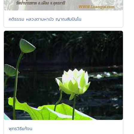
คติธรรม หลวงตามหาบัว ญาณสัมปันโน
พุทธวิธีแก้จน