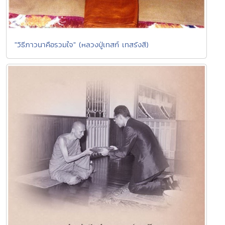
"วิธีภาวนาคือรวมใจ" (หลวงปู่เทสก์ เทสรังสี)