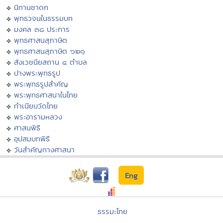
นิทานชาดก
พุทธวจนในธรรมบท
มงคล ๓๘ ประการ
พุทธศาสนสุภาษิต
พุทธศาสนสุภาษิต ๖๒๑
สังเวชนียสถาน ๔ ตำบล
ปางพระพุทธรูป
พระพุทธรูปสำคัญ
พระพุทธศาสนาในไทย
ทำเนียบวัดไทย
พระอารามหลวง
ศาสนพิธี
อุปสมบทพิธี
วันสำคัญทางศาสนา
Eng
ธรรมะไทย