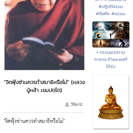
#ปฏิบัติธรรม
#ถือศีล #ธรรมะ
• กรรมแบ่งตาม
การกระทำและผลที่
ได้รับ
"จิตฟุ้งซ่านควรทำสมาธิหรือไม่" (หลวง
ปู่หล้า เขมปตฺโต)
วิริยะ12
"จิตฟุ้งซ่านควรทำสมาธิหรือไม่"