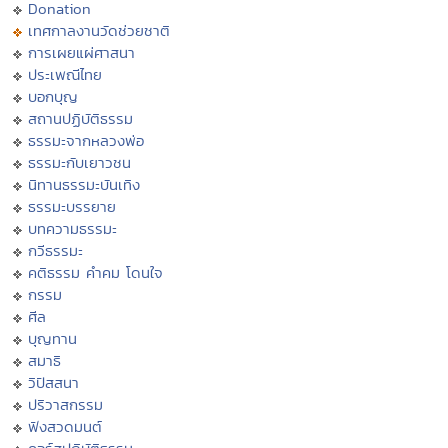
Donation
เทศกาลงานวัดช่วยชาติ
การเผยแผ่ศาสนา
ประเพณีไทย
บอกบุญ
สถานปฏิบัติธรรม
ธรรมะจากหลวงพ่อ
ธรรมะกับเยาวชน
นิทานธรรมะบันเทิง
ธรรมะบรรยาย
บทความธรรมะ
กวีธรรมะ
คติธรรม คำคม โดนใจ
กรรม
ศีล
บุญทาน
สมาธิ
วิปัสสนา
ปริวาสกรรม
ฟังสวดมนต์