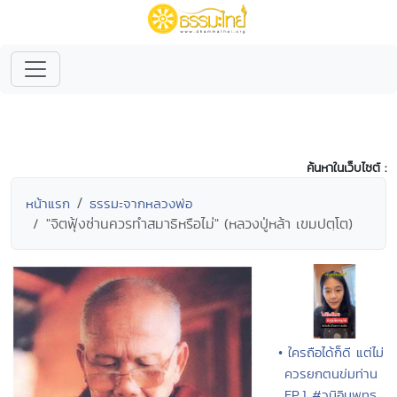
ค้นหาในเว็บไซต์ :
หน้าแรก
ธรรมะจากหลวงพ่อ
"จิตฟุ้งซ่านควรทำสมาธิหรือไม่" (หลวงปู่หล้า เขมปตฺโต)
• ใครถือได้ก็ดี แต่ไม่
ควรยกตนข่มท่าน
EP.1 #วนิอินพุทธ