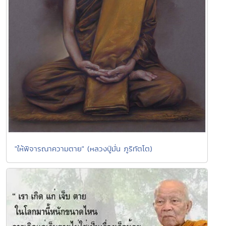
"ให้พิจารณาความตาย" (หลวงปู่มั่น ภูริทัตโต)