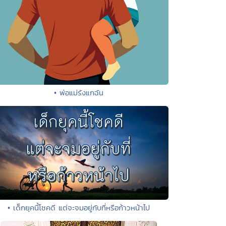
• พ่อแม่รังแกฉัน
• เด็กยุคนี้โชคดี แต่จะจมอยู่กับที่หรือก้าวหน้าไป