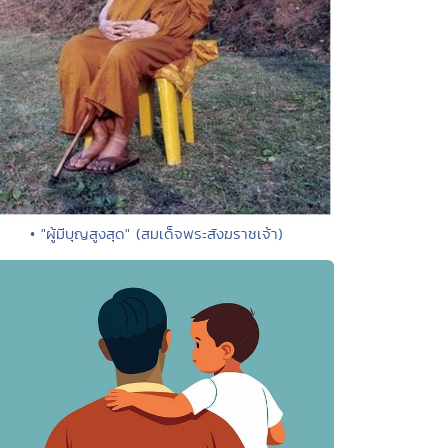
• "ผู้มีบุญสูงสุด" (สมเด็จพระสังฆราชเจ้า)