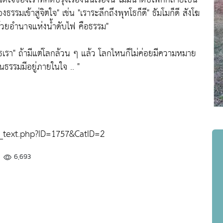
ธรรมเข้าสู่จิตใจ"
เช่น
"เราระลึกถึงพุทโธก็ดี"
ธัมโมก็ดี สังโฆ
ด้วยอำนาจแห่งน้ำดับไฟ คือธรรม"
ธเรา"
ถ้ามีแต่โลกล้วน ๆ แล้ว โลกไหนก็ไม่ค่อยมีความหมาย
อนธรรมมีอยู่ภายในใจ .. "
_text.php?ID=1757&CatID=2
6,693