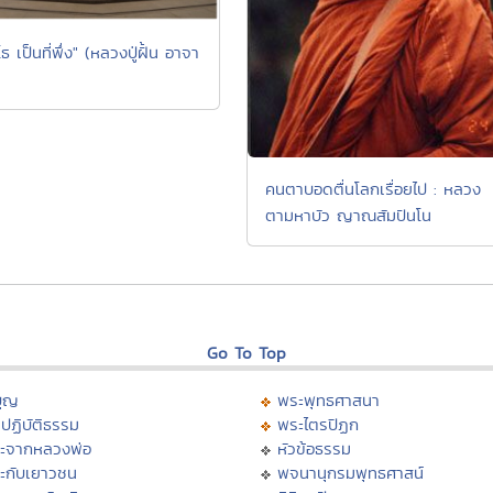
โธ เป็นที่พึ่ง" (หลวงปู่ฝั้น อาจา
คนตาบอดตื่นโลกเรื่อยไป : หลวง
ตามหาบัว ญาณสัมปันโน
Go To Top
บุญ
พระพุทธศาสนา
ปฏิบัติธรรม
พระไตรปิฏก
ะจากหลวงพ่อ
หัวข้อธรรม
ะกับเยาวชน
พจนานุกรมพุทธศาสน์