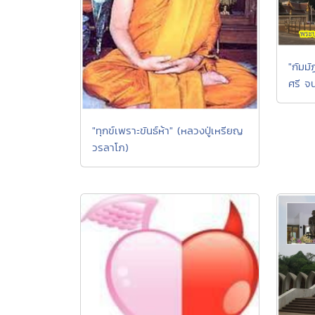
"กัมมั
ศรี จน
"ทุกข์เพราะขันธ์ห้า" (หลวงปู่เหรียญ
วรลาโภ)