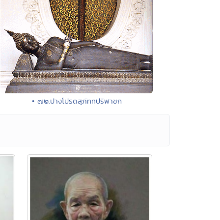
• ๗๒.ปางโปรดสุภัททปริพาชก