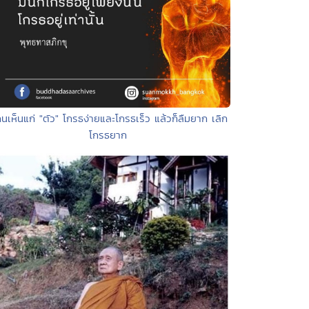
คนเห็นแก่ "ตัว" โกรธง่ายและโกรธเร็ว แล้วก็ลืมยาก เลิก
โกรธยาก