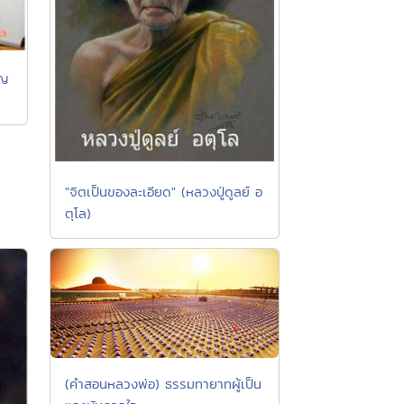
ยญ
"จิตเป็นของละเอียด" (หลวงปู่ดูลย์ อ
ตุโล)
(คำสอนหลวงพ่อ) ธรรมทายาทผู้เป็น