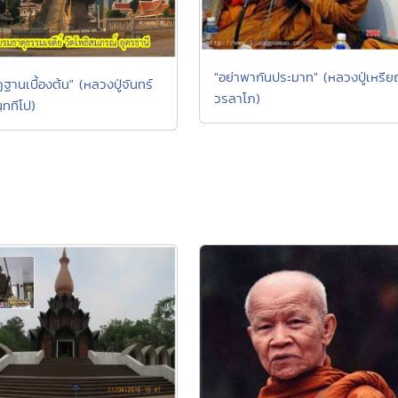
"อย่าพากันประมาท" (หลวงปู่เหรี
ฏฐานเบื้องต้น" (หลวงปู่จันทร์
วรลาโภ)
ฺททีโป)