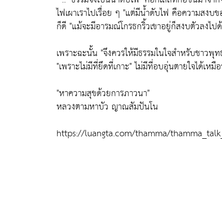
ไฟเผาเราไปเรื่อย ๆ
"แต่มีน้ำดับไฟ คือความสงบของ
ก็ดี
"แม้จะมีอารมณ์โกรธกริ้วเขาอยู่ก็สงบตัวลงไป
เพราะฉะนั้น
"จึงควรให้มีธรรมในใจสำหรับชาวพุท
"เพราะไม่มีที่ยึดที่เกาะ"
ไม่มีที่อบอุ่นตายใจได้เหมื
"หาความสุขด้วยการภาวนา"
หลวงตามหาบัว ญาณสัมปันโน
https://luangta.com/thamma/thamma_talk