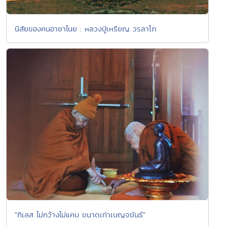
นิสัยของคนอาชาไนย : หลวงปู่เหรียญ วรลาโภ
"กิเลส ไม่กว้างไม่แคบ ขนาดเท่าเบญจขันธ์"