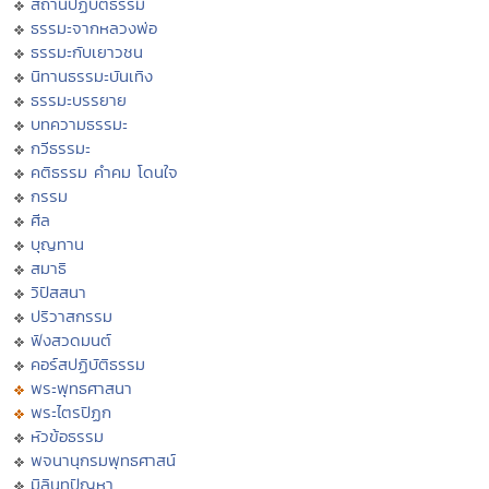
สถานปฏิบัติธรรม
ธรรมะจากหลวงพ่อ
ธรรมะกับเยาวชน
นิทานธรรมะบันเทิง
ธรรมะบรรยาย
บทความธรรมะ
กวีธรรมะ
คติธรรม คำคม โดนใจ
กรรม
ศีล
บุญทาน
สมาธิ
วิปัสสนา
ปริวาสกรรม
ฟังสวดมนต์
คอร์สปฏิบัติธรรม
พระพุทธศาสนา
พระไตรปิฏก
หัวข้อธรรม
พจนานุกรมพุทธศาสน์
มิลินทปัญหา