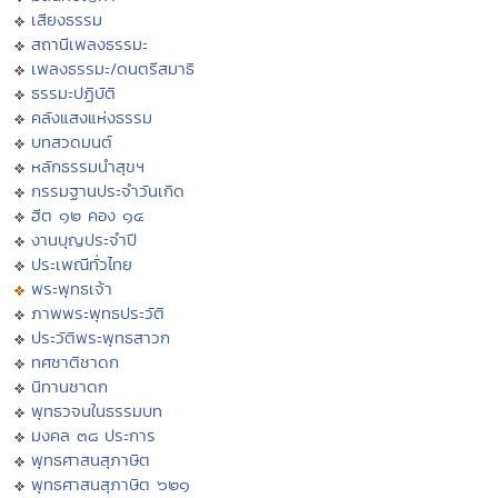
เสียงธรรม
สถานีเพลงธรรมะ
เพลงธรรมะ/ดนตรีสมาธิ
ธรรมะปฏิบัติ
คลังแสงแห่งธรรม
บทสวดมนต์
หลักธรรมนำสุขฯ
กรรมฐานประจำวันเกิด
ฮีต ๑๒ คอง ๑๔
งานบุญประจำปี
ประเพณีทั่วไทย
พระพุทธเจ้า
ภาพพระพุทธประวัติ
ประวัติพระพุทธสาวก
ทศชาติชาดก
นิทานชาดก
พุทธวจนในธรรมบท
มงคล ๓๘ ประการ
พุทธศาสนสุภาษิต
พุทธศาสนสุภาษิต ๖๒๑