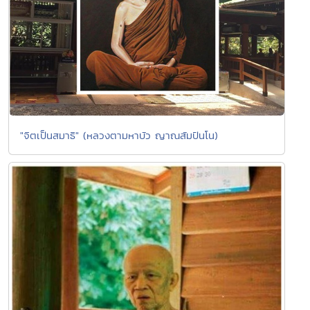
"จิตเป็นสมาธิ" (หลวงตามหาบัว ญาณสัมปันโน)