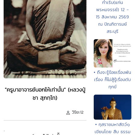
กำเริบ(แก่น
พรหมจรรย์) 12 -
15 สิงหาคม 2569
ณ ปัณฑิตารมย์
สระบุรี
• ถึงจะรู้ร้อยเรื่องพัน
เรื่อง ก็ไม่สู้รู้เรื่องดับ
ทุกข์
"ครูบาอาจารย์บอกให้เท่านั้น" (หลวงปู่
ชา สุภทฺโท)
วิริยะ12
• กุสราชมหาสัตว์๑
.
เขียนโดย สืบ ธรรม