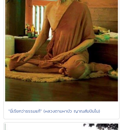
"นี่เรียกว่าธรรมแท้" (หลวงตามหาบัว ญาณสัมปันโน)