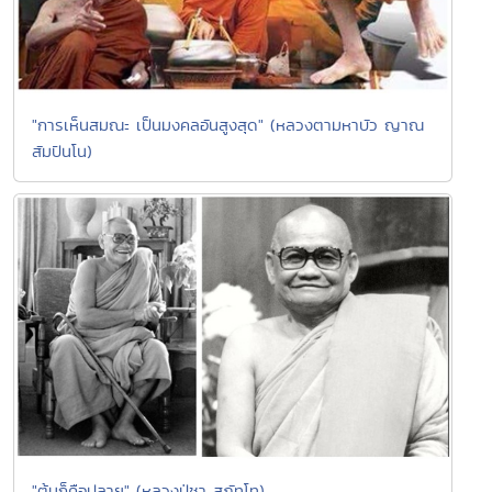
"การเห็นสมณะ เป็นมงคลอันสูงสุด" (หลวงตามหาบัว ญาณ
สัมปันโน)
"ต้นก็คือปลาย" (หลวงปู่ชา สุภัทโท)