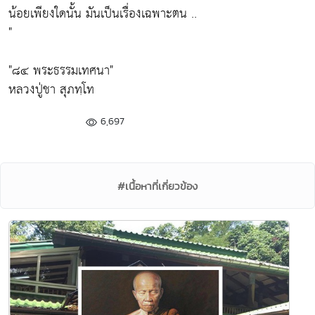
น้อยเพียงใดนั้น มันเป็นเรื่องเฉพาะตน ..
"
"๘๔ พระธรรมเทศนา"
หลวงปู่ชา สุภทฺโท
6,697
#เนื้อหาที่เกี่ยวข้อง