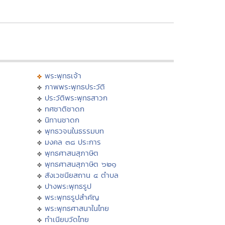
พระพุทธเจ้า
ภาพพระพุทธประวัติ
ประวัติพระพุทธสาวก
ทศชาติชาดก
นิทานชาดก
พุทธวจนในธรรมบท
มงคล ๓๘ ประการ
พุทธศาสนสุภาษิต
พุทธศาสนสุภาษิต ๖๒๑
สังเวชนียสถาน ๔ ตำบล
ปางพระพุทธรูป
พระพุทธรูปสำคัญ
พระพุทธศาสนาในไทย
ทำเนียบวัดไทย