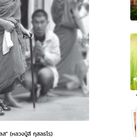
ลส" (หลวงปู่ลี กุสลธโร)