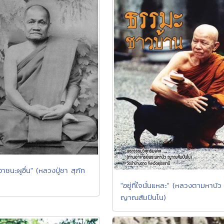
อาชนะผูอื่น" (หลวงปู่ชา สุภัท
"อยู่ที่ใจนั่นแหละ" (หลวงตามหาบัว
ญาณสัมปันโน)