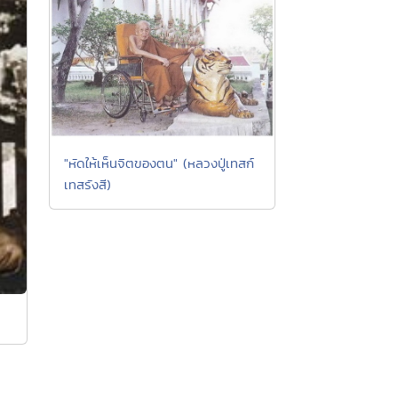
"หัดให้เห็นจิตของตน" (หลวงปู่เทสก์
เทสรังสี)