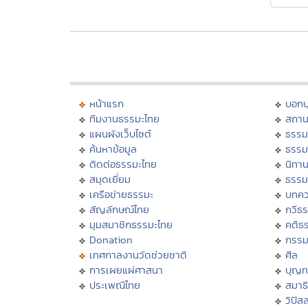
หน้าแรก
บอก
ทีมงานธรรมะไทย
สถาน
แผนผังเว็บไซต์
ธรรม
ค้นหาข้อมูล
ธรรม
ติดต่อธรรมะไทย
นิทาน
สมุดเยี่ยม
ธรรม
เครือข่ายธรรมะ
บทคว
สัญลักษณ์ไทย
กวีธ
มุมสมาชิกธรรมะไทย
คติธ
Donation
กรร
เทศกาลงานวัดช่วยชาติ
ศีล
การเผยแผ่ศาสนา
บุญท
ประเพณีไทย
สมาธิ
วิปัส