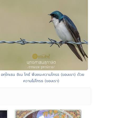
 อกฺโกเธน ชิเน โกธํ พึงชนะความโกรธ (ของเขา) ด้วย
ความไม่โกรธ (ของเรา)