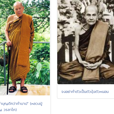
จงอย่าทำตัวเป็นตัวบุ้งตัวหนอน
ำบุญดีกว่าทำบาป" (หลวงปู่
ญ วรลาโภ)