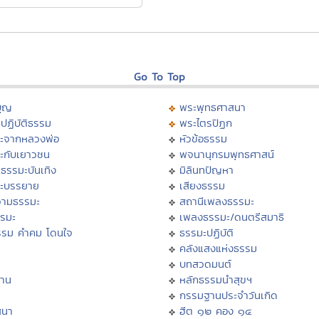
Go To Top
บุญ
พระพุทธศาสนา
ปฏิบัติธรรม
พระไตรปิฏก
ะจากหลวงพ่อ
หัวข้อธรรม
ะกับเยาวชน
พจนานุกรมพุทธศาสน์
ธรรมะบันเทิง
มิลินทปัญหา
ะบรรยาย
เสียงธรรม
ามธรรมะ
สถานีเพลงธรรมะ
รรมะ
เพลงธรรมะ/ดนตรีสมาธิ
รรม คำคม โดนใจ
ธรรมะปฏิบัติ
ม
คลังแสงแห่งธรรม
บทสวดมนต์
าน
หลักธรรมนำสุขฯ
กรรมฐานประจำวันเกิด
สนา
ฮีต ๑๒ คอง ๑๔