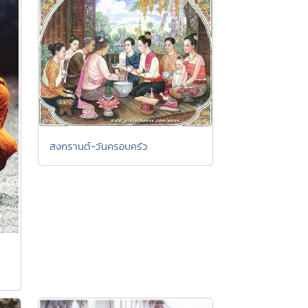
สงกรานต์-วันครอบครัว