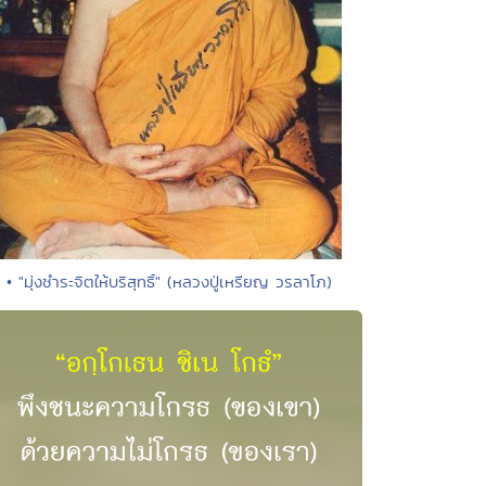
• "มุ่งชำระจิตให้บริสุทธิ์" (หลวงปู่เหรียญ วรลาโภ)