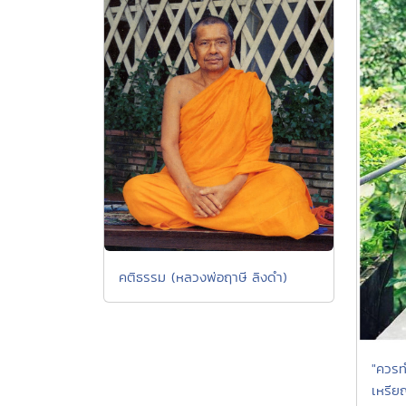
คติธรรม (หลวงพ่อฤาษี ลิงดำ)
"ควรท
เหรีย