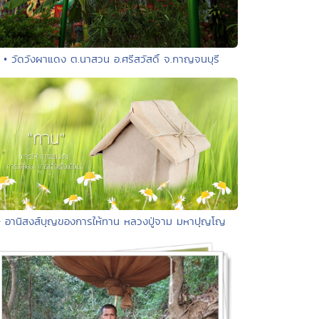
• วัดวังผาแดง ต.นาสวน อ.ศรีสวัสดิ์ จ.กาญจนบุรี
• อานิสงส์บุญของการให้ทาน หลวงปู่จาม มหาปุญโญ