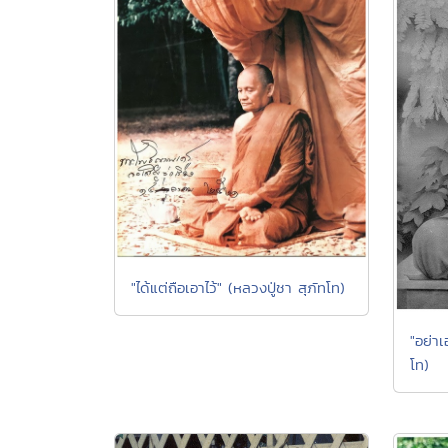
"ได้แต่ถือเอาไว้" (หลวงปู่ชา สุภัทโท)
"อย่าเ
โท)