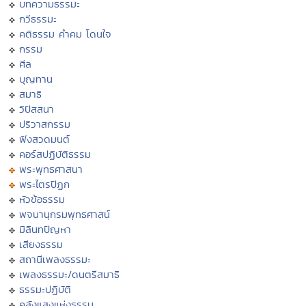
บทความธรรมะ
กวีธรรมะ
คติธรรม คำคม โดนใจ
กรรม
ศีล
บุญทาน
สมาธิ
วิปัสสนา
ปริวาสกรรม
ฟังสวดมนต์
คอร์สปฏิบัติธรรม
พระพุทธศาสนา
พระไตรปิฏก
หัวข้อธรรม
พจนานุกรมพุทธศาสน์
มิลินทปัญหา
เสียงธรรม
สถานีเพลงธรรมะ
เพลงธรรมะ/ดนตรีสมาธิ
ธรรมะปฏิบัติ
คลังแสงแห่งธรรม