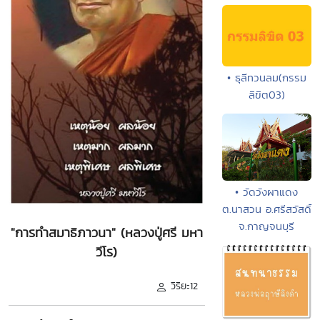
• ธุลีทวนลม(กรรม
ลิขิต03)
• วัดวังผาแดง
ต.นาสวน อ.ศรีสวัสดิ์
จ.กาญจนบุรี
"การทำสมาธิภาวนา" (หลวงปู่ศรี มหา
วีโร)
วิริยะ12