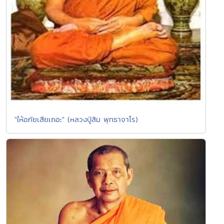
"ให้อภัยเสียเถอะ" (หลวงปู่สิม พุทธาจาโร)