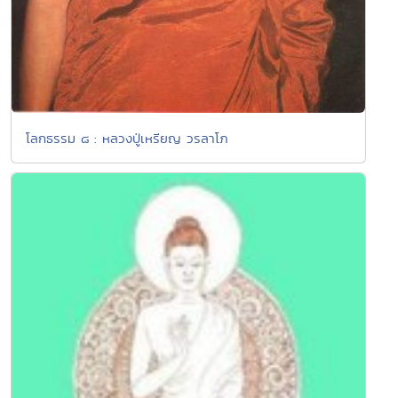
โลกธรรม ๘ : หลวงปู่เหรียญ วรลาโภ