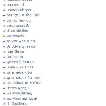
บทสวดมนต์
หลักธรรมนำสุขฯ
กรรมฐานประจำวันเกิด
ฮีต ๑๒ คอง ๑๔
งานบุญประจำปี
ประเพณีทั่วไทย
พระพุทธเจ้า
ภาพพระพุทธประวัติ
ประวัติพระพุทธสาวก
ทศชาติชาดก
นิทานชาดก
พุทธวจนในธรรมบท
มงคล ๓๘ ประการ
พุทธศาสนสุภาษิต
พุทธศาสนสุภาษิต ๖๒๑
สังเวชนียสถาน ๔ ตำบล
ปางพระพุทธรูป
พระพุทธรูปสำคัญ
พระพุทธศาสนาในไทย
ทำเนียบวัดไทย