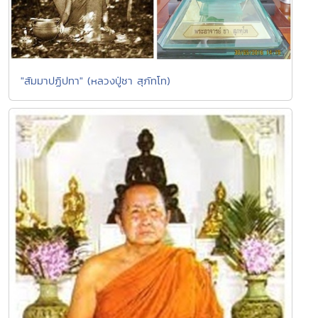
"สัมมาปฏิปทา" (หลวงปู่ชา สุภัทโท)