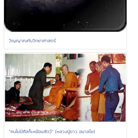
วิญญาณกับวิทยาศาสตร์
"คนไม่มีศีลก็เหมือนสัตว์" (หลวงปู่ขาว อนาลโย)