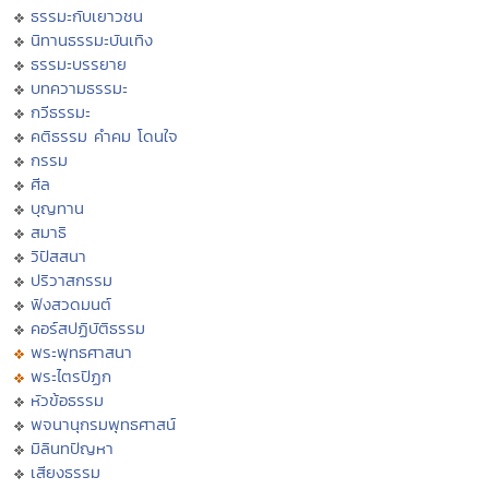
ธรรมะกับเยาวชน
นิทานธรรมะบันเทิง
ธรรมะบรรยาย
บทความธรรมะ
กวีธรรมะ
คติธรรม คำคม โดนใจ
กรรม
ศีล
บุญทาน
สมาธิ
วิปัสสนา
ปริวาสกรรม
ฟังสวดมนต์
คอร์สปฏิบัติธรรม
พระพุทธศาสนา
พระไตรปิฏก
หัวข้อธรรม
พจนานุกรมพุทธศาสน์
มิลินทปัญหา
เสียงธรรม