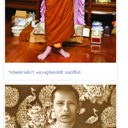
"ทรัพย์ภายใน"( หลวงปู่จันทร์ศรี จนฺททีโป)