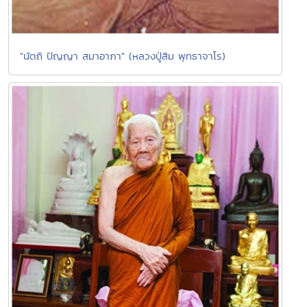
"นัตถิ ปัญญา สมาอาภา" (หลวงปู่สิม พุทธาจาโร)