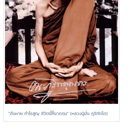
"ต้นหาย กำไรสูญ ชีวิตนี้ก็ขาดทุน" (หลวงปู่มั่น ภูริทัตโต)