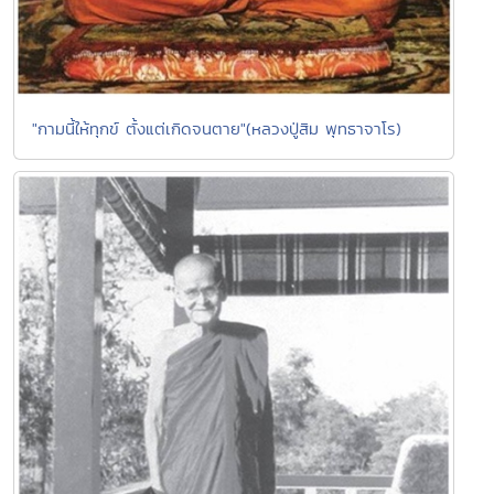
"กามนี้ให้ทุกข์ ตั้งแต่เกิดจนตาย"(หลวงปู่สิม พุทธาจาโร)