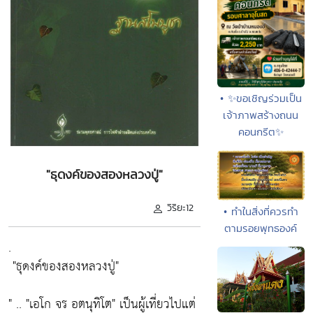
• ✨ขอเชิญร่วมเป็น
เจ้าภาพสร้างถนน
คอนกรีต✨
"ธุดงค์ของสองหลวงปู่"
วิริยะ12
• ทำในสิ่งที่ควรทำ
ตามรอยพุทธองค์
.
"ธุดงค์ของสองหลวงปู่"
" ..
"เอโก จร อตนุทิโต"
เป็นผู้เที่ยวไปแต่