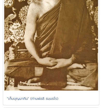
"เก็บบุญมากิน" (ท่านพ่อลี ธมฺมธโร)