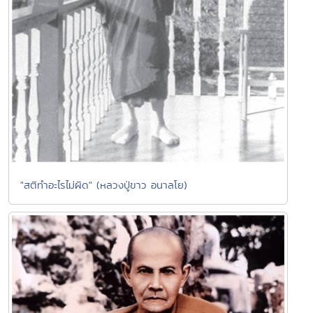
"สติทำอะไรไม่ผิด" (หลวงปู่ขาว อนาลโย)