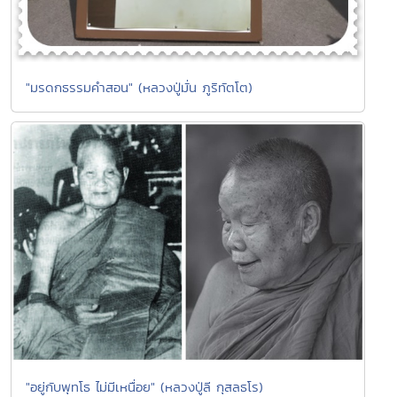
"มรดกธรรมคำสอน" (หลวงปู่มั่น ภูริทัตโต)
"อยู่กับพุทโธ ไม่มีเหนื่อย" (หลวงปู่ลี กุสลธโร)