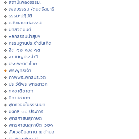
สถานีเพลงธรรมะ
เพลงธรรมะ/ดนตรีสมาธิ
ธรรมะปฏิบัติ
คลังแสงแห่งธรรม
บทสวดมนต์
หลักธรรมนำสุขฯ
กรรมฐานประจำวันเกิด
ฮีต ๑๒ คอง ๑๔
งานบุญประจำปี
ประเพณีทั่วไทย
พระพุทธเจ้า
ภาพพระพุทธประวัติ
ประวัติพระพุทธสาวก
ทศชาติชาดก
นิทานชาดก
พุทธวจนในธรรมบท
มงคล ๓๘ ประการ
พุทธศาสนสุภาษิต
พุทธศาสนสุภาษิต ๖๒๑
สังเวชนียสถาน ๔ ตำบล
ปางพระพุทธรูป