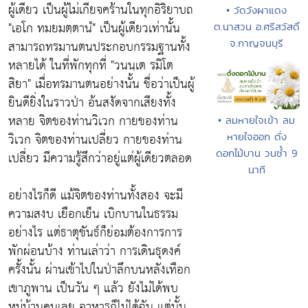
ผู้เดียว เป็นผู้ไม่เกียจคร้านในทุกอิริยาบถ
• วัดวังผาแดง
"เอโก ทมยมตฺตานํ"
เป็นผู้เดียวเท่านั้น
ต.นาสวน อ.ศรีสวัสดิ์
สามารถทรมานตนประกอบกรรมฐานทั้ง
จ.กาญจนบุรี
หลายได้ ในที่พักทุกที่
"วนนฺเต รมิโต
สิยา"
เมื่อทรมานตนอย่างนั้น ชื่อว่าเป็นผู้
ยินดียิ่งในราวป่า อ้นสงัดจากเสียงทั้ง
หลาย จิตของท่านวิเวก กายของท่าน
• ลมหายใจเข้า ลม
วิเวก จิตของท่านเปลี่ยว กายของท่าน
หายใจออก ดั่ง
ดอกไม้บาน วนซ้ำ 9
เปลี่ยว มีความรู้สึกว่าอยู่แต่ผู้เดียวตลอด
นาที
อย่างไรก็ดี แม้จิตของท่านทั้งสอง จะมี
ความสงบ เยือกเย็น เบิกบานในธรรม
อย่างไร แต่ธาตุขันธ์ก็ย่อมต้องการการ
พักผ่อนบ้าง ท่านเล่าว่า การเดินธุดงค์
ครั้งนั้น ผ่านเข้าไปในป่าลึกบนหลังเทือก
เขาภูพาน เป็นวัน ๆ แล้ว ยังไม่ได้พบ
หมู่บ้านคนเลย อาหารก็ไม่ได้ฉัน แต่นั้น