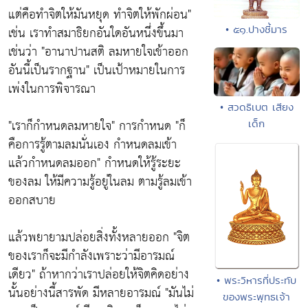
แต่คือทำจิตให้มันหยุด ทำจิตให้พักผ่อน"
เช่น เราทำสมาธิยกอันใดอันหนึ่งขึ้นมา
• ๕๑.ปางชี้มาร
เช่นว่า
"อานาปานสติ ลมหายใจเข้าออก
อันนี้เป็นรากฐาน"
เป็นเป้าหมายในการ
เพ่งในการพิจารณา
• สวดธิเบต เสียง
"เราก็กำหนดลมหายใจ"
การกำหนด
"ก็
เด็ก
คือการรู้ตามลมนั่นเอง กำหนดลมเข้า
แล้วกำหนดลมออก"
กำหนดให้รู้ระยะ
ของลม
ให้มีความรู้อยู่ในลม ตามรู้ลมเข้า
ออกสบาย
แล้วพยายามปล่อยสิ่งทั้งหลายออก
"จิต
ของเราก็จะมีกำลังเพราะว่ามีอารมณ์
เดียว"
ถ้าหากว่าเราปล่อยให้จิตคิดอย่าง
• พระวิหารที่ประทับ
นั้นอย่างนี้สารพัด มีหลายอารมณ์
"มันไม่
ของพระพุทธเจ้า