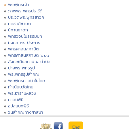
พระพุทธเจ้า
ภาพพระพุทธประวัติ
ประวัติพระพุทธสาวก
ทศชาติชาดก
นิทานชาดก
พุทธวจนในธรรมบท
มงคล ๓๘ ประการ
พุทธศาสนสุภาษิต
พุทธศาสนสุภาษิต ๖๒๑
สังเวชนียสถาน ๔ ตำบล
ปางพระพุทธรูป
พระพุทธรูปสำคัญ
พระพุทธศาสนาในไทย
ทำเนียบวัดไทย
พระอารามหลวง
ศาสนพิธี
อุปสมบทพิธี
วันสำคัญทางศาสนา
Eng