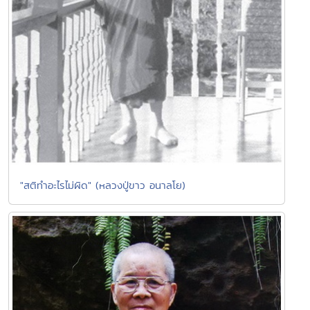
"สติทำอะไรไม่ผิด" (หลวงปู่ขาว อนาลโย)