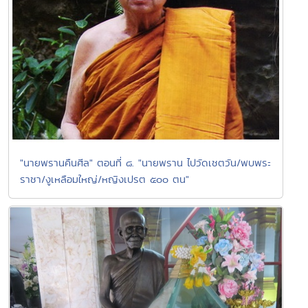
"นายพรานคืนศีล" ตอนที่ ๘. "นายพราน ไปวัดเชตวัน/พบพระ
ราชา/งูเหลือมใหญ่/หญิงเปรต ๕๐๐ ตน"