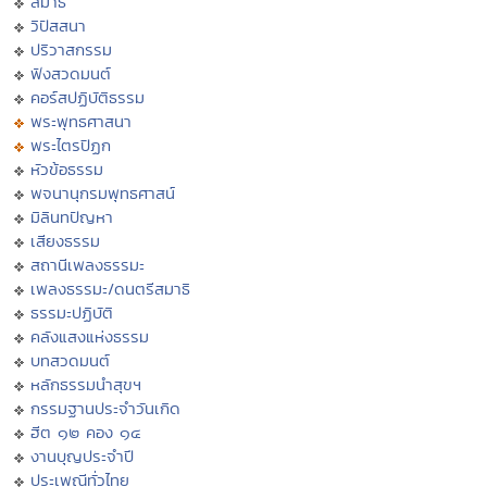
สมาธิ
วิปัสสนา
ปริวาสกรรม
ฟังสวดมนต์
คอร์สปฏิบัติธรรม
พระพุทธศาสนา
พระไตรปิฏก
หัวข้อธรรม
พจนานุกรมพุทธศาสน์
มิลินทปัญหา
เสียงธรรม
สถานีเพลงธรรมะ
เพลงธรรมะ/ดนตรีสมาธิ
ธรรมะปฏิบัติ
คลังแสงแห่งธรรม
บทสวดมนต์
หลักธรรมนำสุขฯ
กรรมฐานประจำวันเกิด
ฮีต ๑๒ คอง ๑๔
งานบุญประจำปี
ประเพณีทั่วไทย