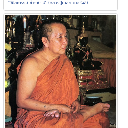
"วิธีละกรรม ชำระบาป" (หลวงปู่เทสก์ เทสรังสี)