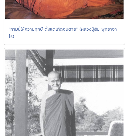
"กามนี้ให้ความทุกข์ ตั้งแต่เกิดจนตาย" (หลวงปู่สิม พุทธาจา
โร)