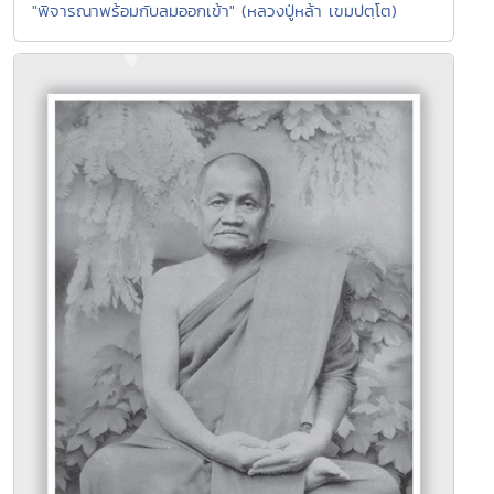
"พิจารณาพร้อมกับลมออกเข้า" (หลวงปู่หล้า เขมปตฺโต)