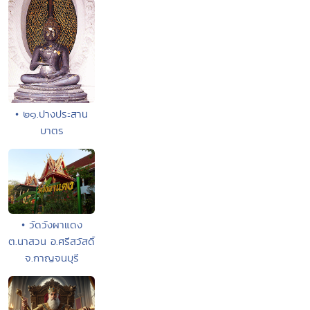
• ๒๑.ปางประสาน
บาตร
• วัดวังผาแดง
ต.นาสวน อ.ศรีสวัสดิ์
จ.กาญจนบุรี