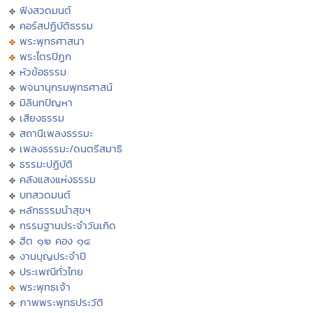
ฟังสวดมนต์
คอร์สปฏิบัติธรรม
พระพุทธศาสนา
พระไตรปิฏก
หัวข้อธรรม
พจนานุกรมพุทธศาสน์
มิลินทปัญหา
เสียงธรรม
สถานีเพลงธรรมะ
เพลงธรรมะ/ดนตรีสมาธิ
ธรรมะปฏิบัติ
คลังแสงแห่งธรรม
บทสวดมนต์
หลักธรรมนำสุขฯ
กรรมฐานประจำวันเกิด
ฮีต ๑๒ คอง ๑๔
งานบุญประจำปี
ประเพณีทั่วไทย
พระพุทธเจ้า
ภาพพระพุทธประวัติ