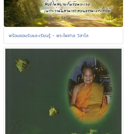
พร้อมยอมรับและเรียนรู้ - พระไพศาล วิสาโล