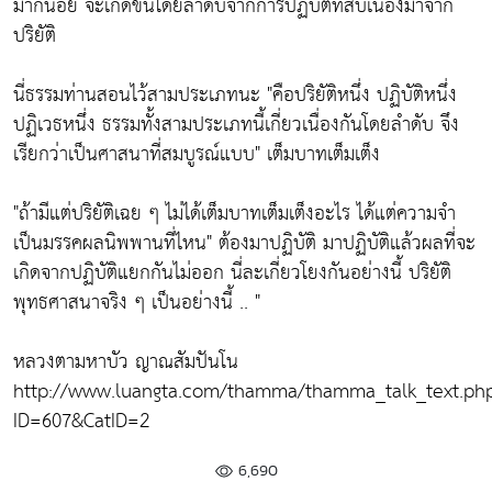
มากน้อย จะเกิดขึ้นโดยลำดับจากการปฏิบัติที่สืบเนื่องมาจาก
ปริยัติ
นี่ธรรมท่านสอนไว้สามประเภทนะ
"คือปริยัติหนึ่ง ปฏิบัติหนึ่ง
ปฏิเวธหนึ่ง ธรรมทั้งสามประเภทนี้เกี่ยวเนื่องกันโดยลำดับ จึง
เรียกว่าเป็นศาสนาที่สมบูรณ์แบบ"
เต็มบาทเต็มเต็ง
"ถ้ามีแต่ปริยัติเฉย ๆ ไม่ได้เต็มบาทเต็มเต็งอะไร ได้แต่ความจำ
เป็นมรรคผลนิพพานที่ไหน"
ต้องมาปฏิบัติ มาปฏิบัติแล้วผลที่จะ
เกิดจากปฏิบัติแยกกันไม่ออก นี่ละเกี่ยวโยงกันอย่างนี้ ปริยัติ
พุทธศาสนาจริง ๆ เป็นอย่างนี้ .. "
หลวงตามหาบัว ญาณสัมปันโน
http://www.luangta.com/thamma/thamma_talk_text.ph
ID=607&CatID=2
6,690