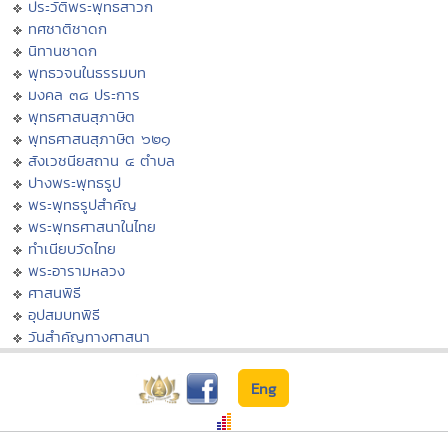
ประวัติพระพุทธสาวก
ทศชาติชาดก
นิทานชาดก
พุทธวจนในธรรมบท
มงคล ๓๘ ประการ
พุทธศาสนสุภาษิต
พุทธศาสนสุภาษิต ๖๒๑
สังเวชนียสถาน ๔ ตำบล
ปางพระพุทธรูป
พระพุทธรูปสำคัญ
พระพุทธศาสนาในไทย
ทำเนียบวัดไทย
พระอารามหลวง
ศาสนพิธี
อุปสมบทพิธี
วันสำคัญทางศาสนา
Eng