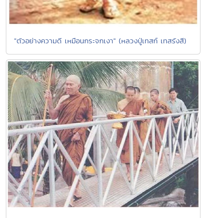
"ตัวอย่างความดี เหมือนกระจกเงา" (หลวงปู่เทสก์ เทสรังสี)