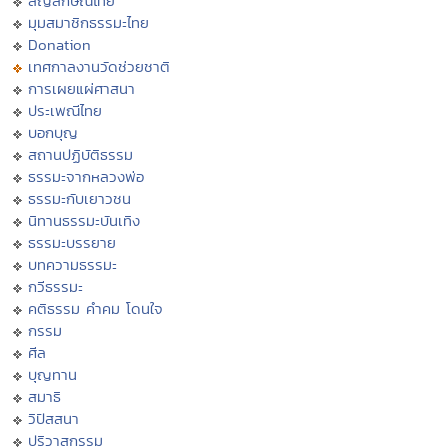
สัญลักษณ์ไทย
มุมสมาชิกธรรมะไทย
Donation
เทศกาลงานวัดช่วยชาติ
การเผยแผ่ศาสนา
ประเพณีไทย
บอกบุญ
สถานปฏิบัติธรรม
ธรรมะจากหลวงพ่อ
ธรรมะกับเยาวชน
นิทานธรรมะบันเทิง
ธรรมะบรรยาย
บทความธรรมะ
กวีธรรมะ
คติธรรม คำคม โดนใจ
กรรม
ศีล
บุญทาน
สมาธิ
วิปัสสนา
ปริวาสกรรม