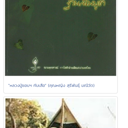
"หลวงปู่ชอบฯ กับเสือ" (คุณหญิง สุรีพันธุ์ มณีวัต)