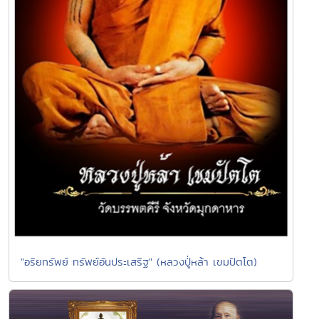
"อริยทรัพย์ ทรัพย์อันประเสริฐ" (หลวงปู่่หล้า เขมปัตโต)