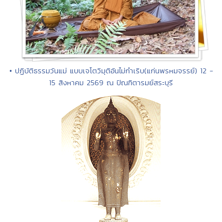
• ปฏิบัติธรรมวันแม่ แบบเจโตวิมุติอันไม่กำเริบ(แก่นพรหมจรรย์) 12 -
15 สิงหาคม 2569 ณ ปัณฑิตารมย์สระบุรี