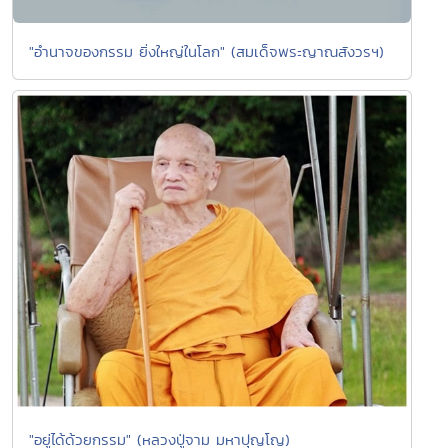
"อำนาจของกรรม ยิ่งใหญ่ในโลก" (สมเด็จพระญาณสังวรฯ)
"อยู่ได้ด้วยกรรม" (หลวงปู่จาม มหาปุญโญ)