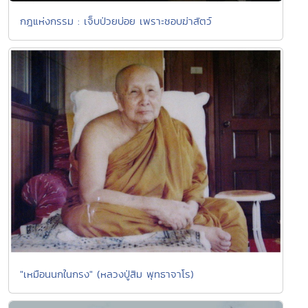
กฎแห่งกรรม : เจ็บป่วยบ่อย เพราะชอบฆ่าสัตว์
"เหมือนนกในกรง" (หลวงปู่สิม พุทธาจาโร)