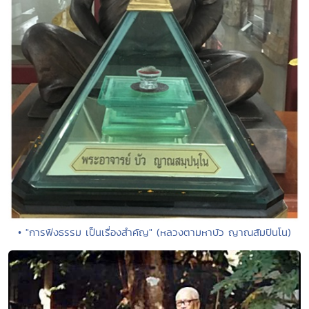
• "การฟังธรรม เป็นเรื่องสำคัญ" (หลวงตามหาบัว ญาณสัมปันโน)