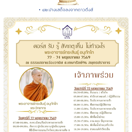
• ๔๒.ปางเสด็จลงจากดาวดึงส์