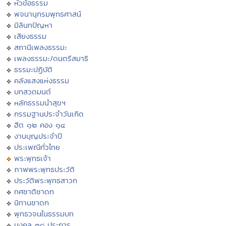
หัวข้อธรรม
พจนานุกรมพุทธศาสน์
มิลินทปัญหา
เสียงธรรม
สถานีเพลงธรรมะ
เพลงธรรมะ/ดนตรีสมาธิ
ธรรมะปฏิบัติ
คลังแสงแห่งธรรม
บทสวดมนต์
หลักธรรมนำสุขฯ
กรรมฐานประจำวันเกิด
ฮีต ๑๒ คอง ๑๔
งานบุญประจำปี
ประเพณีทั่วไทย
พระพุทธเจ้า
ภาพพระพุทธประวัติ
ประวัติพระพุทธสาวก
ทศชาติชาดก
นิทานชาดก
พุทธวจนในธรรมบท
มงคล ๓๘ ประการ