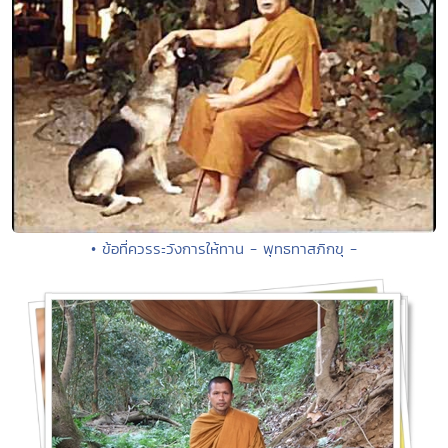
• ข้อที่ควรระวังการให้ทาน - พุทธทาสภิกขุ -