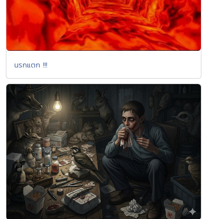
นรกแตก !!!