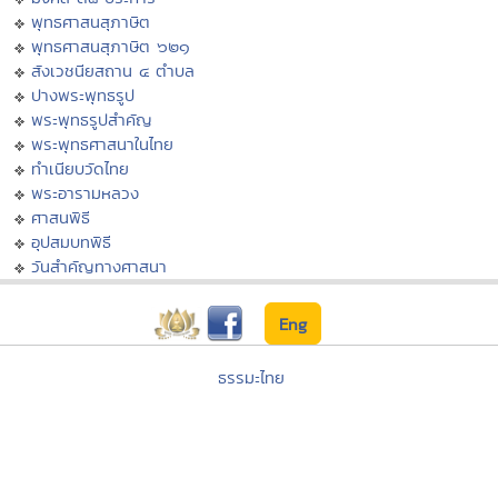
พุทธศาสนสุภาษิต
พุทธศาสนสุภาษิต ๖๒๑
สังเวชนียสถาน ๔ ตำบล
ปางพระพุทธรูป
พระพุทธรูปสำคัญ
พระพุทธศาสนาในไทย
ทำเนียบวัดไทย
พระอารามหลวง
ศาสนพิธี
อุปสมบทพิธี
วันสำคัญทางศาสนา
Eng
ธรรมะไทย