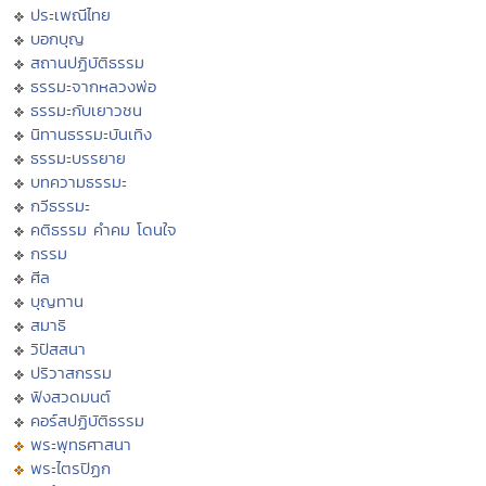
ประเพณีไทย
บอกบุญ
สถานปฏิบัติธรรม
ธรรมะจากหลวงพ่อ
ธรรมะกับเยาวชน
นิทานธรรมะบันเทิง
ธรรมะบรรยาย
บทความธรรมะ
กวีธรรมะ
คติธรรม คำคม โดนใจ
กรรม
ศีล
บุญทาน
สมาธิ
วิปัสสนา
ปริวาสกรรม
ฟังสวดมนต์
คอร์สปฏิบัติธรรม
พระพุทธศาสนา
พระไตรปิฏก