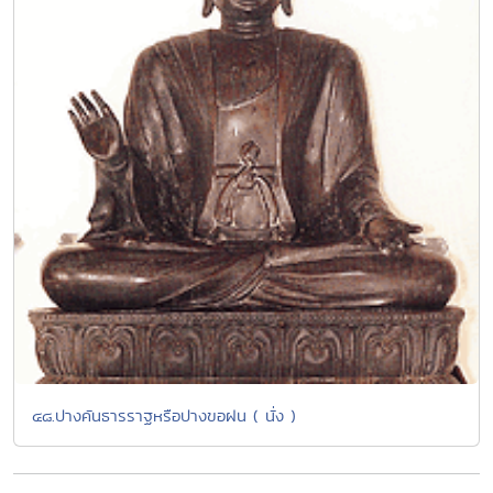
๔๘.ปางคันธารราฐหรือปางขอฝน ( นั่ง )