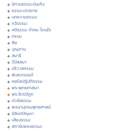
นิทานธรรมะบันเทิง
ธรรมะบรรยาย
บทความธรรมะ
กวีธรรมะ
คติธรรม คำคม โดนใจ
กรรม
ศีล
บุญทาน
สมาธิ
วิปัสสนา
ปริวาสกรรม
ฟังสวดมนต์
คอร์สปฏิบัติธรรม
พระพุทธศาสนา
พระไตรปิฏก
หัวข้อธรรม
พจนานุกรมพุทธศาสน์
มิลินทปัญหา
เสียงธรรม
สถานีเพลงธรรมะ