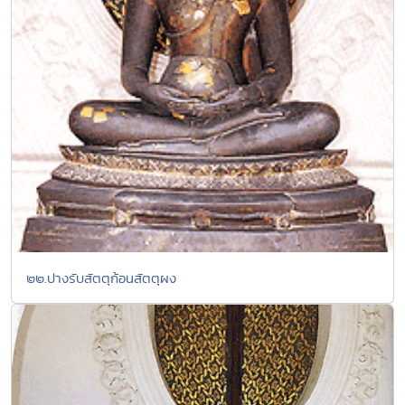
๒๒.ปางรับสัตตุก้อนสัตตุผง