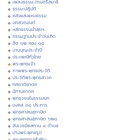
เพลงธรรมะ/ดนตรีสมาธิ
ธรรมะปฏิบัติ
คลังแสงแห่งธรรม
บทสวดมนต์
หลักธรรมนำสุขฯ
กรรมฐานประจำวันเกิด
ฮีต ๑๒ คอง ๑๔
งานบุญประจำปี
ประเพณีทั่วไทย
พระพุทธเจ้า
ภาพพระพุทธประวัติ
ประวัติพระพุทธสาวก
ทศชาติชาดก
นิทานชาดก
พุทธวจนในธรรมบท
มงคล ๓๘ ประการ
พุทธศาสนสุภาษิต
พุทธศาสนสุภาษิต ๖๒๑
สังเวชนียสถาน ๔ ตำบล
ปางพระพุทธรูป
พระพุทธรูปสำคัญ