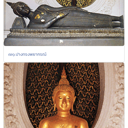
๗๑.ปางทรงพยากรณ์