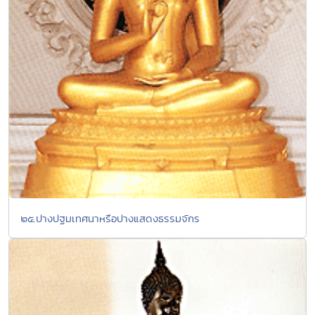
๒๕.ปางปฐมเทศนาหรือปางแสดงธรรมจักร