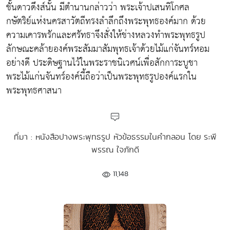
ชั้นดาวดึงส์นั้น มีตำนานกล่าวว่า พระเจ้าปเสนทิโกศล
กษัตริย์แห่งนครสาวัตถีทรงลำลึกถึงพระพุทธองค์มาก ด้วย
ความเคารพรักและศรัทธาจึงสั่งให้ช่างหลวงทำพระพุทธรูป
ลักษณะคล้ายองค์พระสัมมาสัมพุทธเจ้าด้วยไม้แก่จันทร์หอม
อย่างดี ประดิษฐานไว้ในพระราชนิเวศน์เพื่อสักการะบูชา
พระไม้แก่นจันทร์องค์นี้ถือว่าเป็นพระพุทธรูปองค์แรกใน
พระพุทธศาสนา
ที่มา : หนังสือปางพระพุทธรูป หัวข้อธรรมในคำกลอน โดย ระพี
พรรณ ใจภักดี
11,148