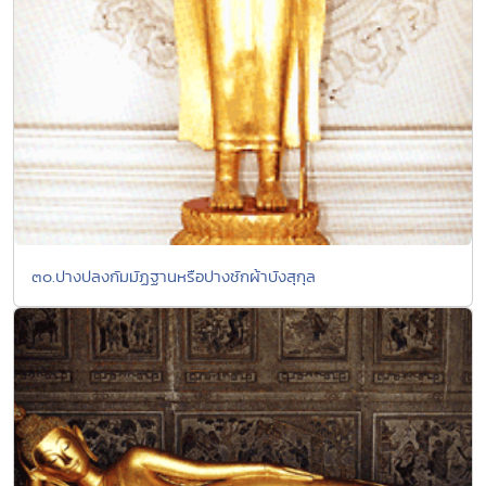
๓๐.ปางปลงกัมมัฏฐานหรือปางชักผ้าบังสุกุล