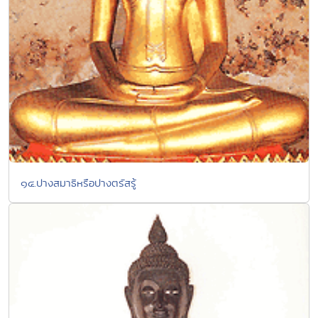
๑๔.ปางสมาธิหรือปางตรัสรู้