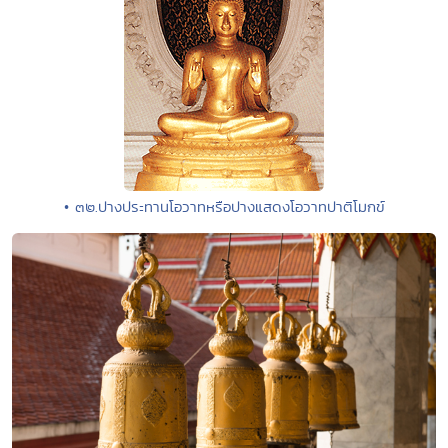
• ๓๒.ปางประทานโอวาทหรือปางแสดงโอวาทปาติโมกข์