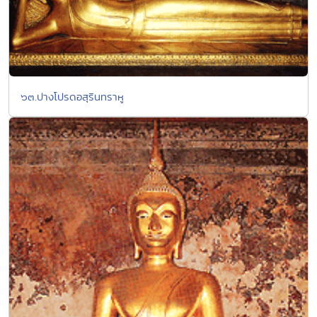
๖๓.ปางโปรดอสุรินทราหู