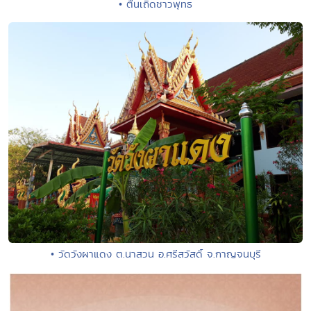
• ตื่นเถิดชาวพุทธ
• วัดวังผาแดง ต.นาสวน อ.ศรีสวัสดิ์ จ.กาญจนบุรี