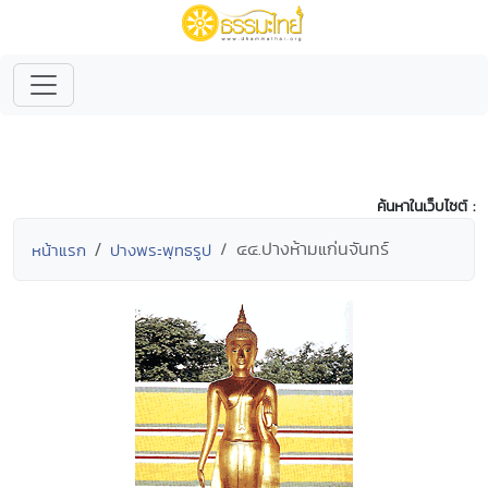
ค้นหาในเว็บไซต์ :
๔๔.ปางห้ามแก่นจันทร์
หน้าแรก
ปางพระพุทธรูป