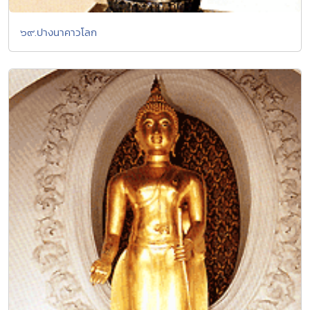
๖๙.ปางนาคาวโลก