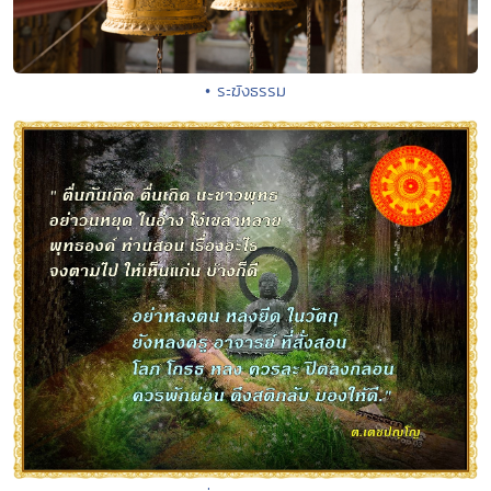
• ระฆังธรรม