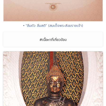
• "ลืมตัว ลืมสติ" (สมเด็จพระสังฆราชเจ้า)
#เนื้อหาที่เกี่ยวข้อง