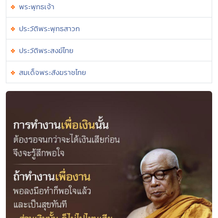
พระพุทธเจ้า
ประวัติพระพุทธสาวก
ประวัติพระสงฆ์ไทย
สมเด็จพระสังฆราชไทย