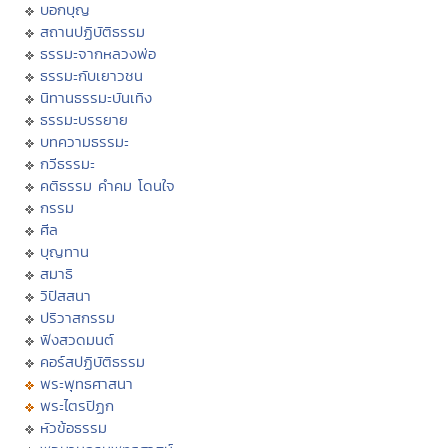
บอกบุญ
สถานปฏิบัติธรรม
ธรรมะจากหลวงพ่อ
ธรรมะกับเยาวชน
นิทานธรรมะบันเทิง
ธรรมะบรรยาย
บทความธรรมะ
กวีธรรมะ
คติธรรม คำคม โดนใจ
กรรม
ศีล
บุญทาน
สมาธิ
วิปัสสนา
ปริวาสกรรม
ฟังสวดมนต์
คอร์สปฏิบัติธรรม
พระพุทธศาสนา
พระไตรปิฏก
หัวข้อธรรม