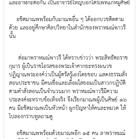
และอาฬกะต่อกัน เป็นอาจารย์ใหญ่บอกไตรเพทแก่หมูศิษย์
อชิตมาณพพร้อมกับมาณพอื่น ๆ ได้ออกบวชติดตาม
ด้วย และอยู่ศึกษาศิลปวิทยาในสำนักของพราหมณ์พาวรี
นั้น
ต่อมาพราหมณ์พาวรี ได้ทราบข่าวว่า พระสิทธัตถราช
กุมาร ผู้เป็นราชโอรสของพระเจ้าศากยะทรงผนวช
ปฏิญาณพระองค์ว่าเป็นผู้ตรัสรู้เองโดยชอบ แสดงธรรมสั่ง
สอนประชาชน มีคนเชื่อและเลื่อมใสยอมเป็นสาวกปฏิบัติ
ตามคำสั่งสอนเป็นจำนวนมาก พราหมณ์พาวรีมีความ
ประสงค์จะทราบข้อเท็จจริง จึงเรียกมาณพผู้เป็นศิษย์ ๑๖
คน มีอชิตมาณพเป็นหัวหน้า ผูกปัญหาให้คนละหมวด ให้
ไปลองกราบทูลถามดู
อชิตมาณพพร้อมด้วยมาณพอีก ๑๕ คน ลาพราหมณ์