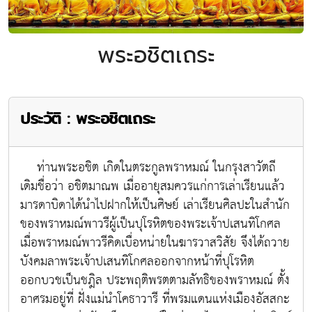
พระอชิตเถระ
ประวัติ : พระอชิตเถระ
ท่านพระอชิต เกิดในตระกูลพราหมณ์ ในกรุงสาวัตถี
เดิมชื่อว่า อชิตมาณพ เมื่ออายุสมควรแก่การเล่าเรียนแล้ว
มารดาบิดาได้นำไปฝากให้เป็นศิษย์ เล่าเรียนศิลปะในสำนัก
ของพราหมณ์พาวรีผู้เป็นปุโรหิตของพระเจ้าปเสนทิโกศล
เมื่อพราหมณ์พาวรีคิดเบื่อหน่ายในฆารวาสวิสัย จึงได้ถวาย
บังคมลาพระเจ้าปเสนทิโกศลออกจากหน้าที่ปุโรหิต
ออกบวชเป็นชฎิล ประพฤติพรตตามลัทธิของพราหมณ์ ตั้ง
อาศรมอยู่ที่ ฝั่งแม่นำโคธาวารี ที่พรมแดนแห่งเมืองอัสสกะ