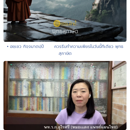
• อชฺเชว กิจฺจมาตปฺปํ ควรรีบทำความเพียรในวันนี้ทีเดียว พุทธ
สุภาษิต