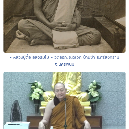
• หลวงปู่ตื้อ อลจธมโม - วัดอรัญญวิเวก บ้านข่า อ.ศรีสงคราม
จ.นครพนม