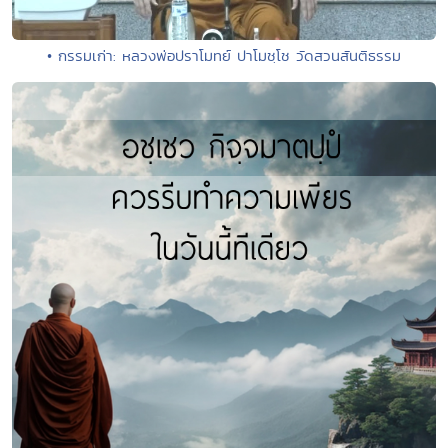
• กรรมเก่า: หลวงพ่อปราโมทย์ ปาโมชฺโช วัดสวนสันติธรรม