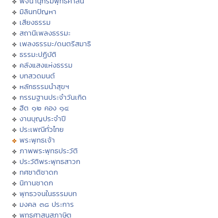
พจนานุกรมพุทธศาสน์
มิลินทปัญหา
เสียงธรรม
สถานีเพลงธรรมะ
เพลงธรรมะ/ดนตรีสมาธิ
ธรรมะปฏิบัติ
คลังแสงแห่งธรรม
บทสวดมนต์
หลักธรรมนำสุขฯ
กรรมฐานประจำวันเกิด
ฮีต ๑๒ คอง ๑๔
งานบุญประจำปี
ประเพณีทั่วไทย
พระพุทธเจ้า
ภาพพระพุทธประวัติ
ประวัติพระพุทธสาวก
ทศชาติชาดก
นิทานชาดก
พุทธวจนในธรรมบท
มงคล ๓๘ ประการ
พุทธศาสนสุภาษิต