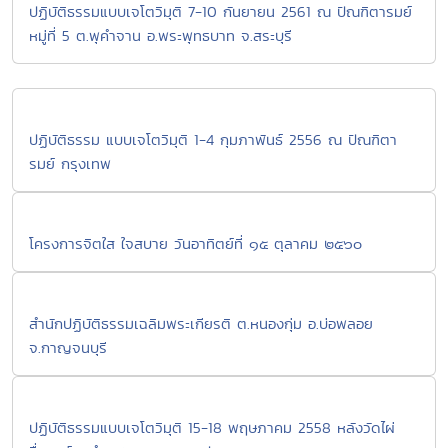
ปฏิบัติธรรมแบบเจโตวิมุติ 7-10 กันยายน 2561 ณ ปัณฑิตารมย์
หมู่ที่ 5 ต.พุคำจาน อ.พระพุทธบาท จ.สระบุรี
ปฏิบัติธรรม แบบเจโตวิมุติ 1-4 กุมภาพันธ์ 2556 ณ ปัณฑิตา
รมย์ กรุงเทพ
โครงการจิตใส ใจสบาย วันอาทิตย์ที่ ๑๕ ตุลาคม ๒๕๖๐
สำนักปฏิบัติธรรมเฉลิมพระเกียรติ ต.หนองกุ่ม อ.บ่อพลอย
จ.กาญจนบุรี
ปฏิบัติธรรมแบบเจโตวิมุติ 15-18 พฤษภาคม 2558 หลังวัดไผ่