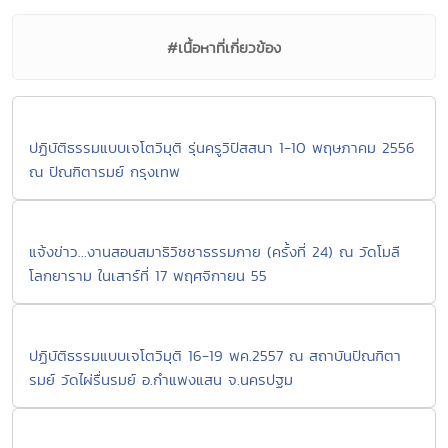
#เนื้อหาที่เกี่ยวข้อง
ปฏิบัติธรรมแบบเจโตวิมุติ รุ่นครูวิปัสสนา 1-10 พฤษภาคม 2556
ณ ปัณฑิตารมย์ กรุงเทพ
แจ้งข่าว...งานสอนสมาธิวิชชาธรรมกาย (ครั้งที่ 24) ณ วัดโมลี
โลกยาราม ในเสาร์ที่ 17 พฤศจิกายน 55
ปฏิบัติธรรมแบบเจโตวิมุติ 16-19 พค.2557 ณ สถาบันปัณฑิตา
รมย์ วัดไผ่รื่นรมย์ อ.กำแพงแสน จ.นครปฐม