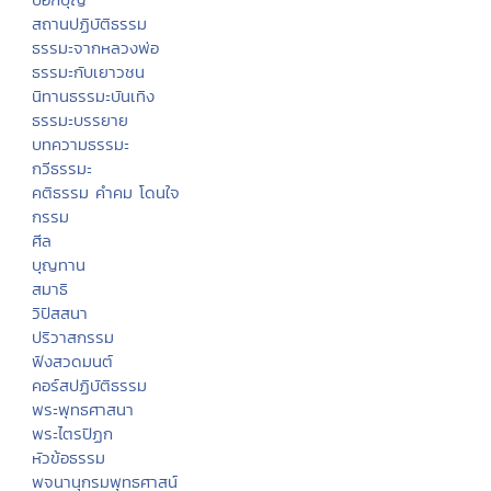
สถานปฏิบัติธรรม
ธรรมะจากหลวงพ่อ
ธรรมะกับเยาวชน
นิทานธรรมะบันเทิง
ธรรมะบรรยาย
บทความธรรมะ
กวีธรรมะ
คติธรรม คำคม โดนใจ
กรรม
ศีล
บุญทาน
สมาธิ
วิปัสสนา
ปริวาสกรรม
ฟังสวดมนต์
คอร์สปฏิบัติธรรม
พระพุทธศาสนา
พระไตรปิฏก
หัวข้อธรรม
พจนานุกรมพุทธศาสน์