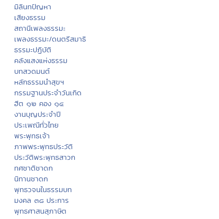
มิลินทปัญหา
เสียงธรรม
สถานีเพลงธรรมะ
เพลงธรรมะ/ดนตรีสมาธิ
ธรรมะปฏิบัติ
คลังแสงแห่งธรรม
บทสวดมนต์
หลักธรรมนำสุขฯ
กรรมฐานประจำวันเกิด
ฮีต ๑๒ คอง ๑๔
งานบุญประจำปี
ประเพณีทั่วไทย
พระพุทธเจ้า
ภาพพระพุทธประวัติ
ประวัติพระพุทธสาวก
ทศชาติชาดก
นิทานชาดก
พุทธวจนในธรรมบท
มงคล ๓๘ ประการ
พุทธศาสนสุภาษิต