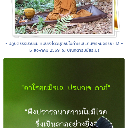
• ปฏิบัติธรรมวันแม่ แบบเจโตวิมุติอันไม่กำเริบ(แก่นพรหมจรรย์) 12 -
15 สิงหาคม 2569 ณ ปัณฑิตารมย์สระบุรี