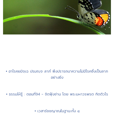
• อาโรคฺยมิจฺเฉ ปรมญฺจ ลาภํ พึงปรารถนาความไม่มีโรคซึ่งเป็นลาภ
อย่างยิ่ง
• ธรรมให้รู้ : ตอนที่94 - จิตฟุ้งซ่าน โดย พระมหาวรพรต กิตติวโร
• เวสารัชชญาณในฐานะทั้ง ๔