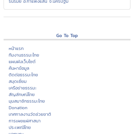
รื่นรมย์ อ.กำแพงแสน จ.นครปฐม
Go To Top
หน้าแรก
ทีมงานธรรมะไทย
แผนผังเว็บไซต์
ค้นหาข้อมูล
ติดต่อธรรมะไทย
สมุดเยี่ยม
เครือข่ายธรรมะ
สัญลักษณ์ไทย
มุมสมาชิกธรรมะไทย
Donation
เทศกาลงานวัดช่วยชาติ
การเผยแผ่ศาสนา
ประเพณีไทย
บอกบุญ