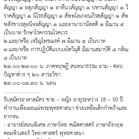
สัญญา ๑ อสุภสัญญา ๑ อาทีนวสัญญา ๑ ปหานสัญญา ๑ วิ
ราคสัญญา ๑ นิโรธสัญญา ๑ สัพพโลเกอนภิรตสัญญา ๑ สัพ
พสังขาเรสุอนิจจสัญญา ๑ และอานาปานัสสติ ๑ มีฌาน ๔
เป็นบาท รักษาโรคกรรมโรคเวร
๒.และ/หรือ เจริญโพชฌงค์ ๗ มีฌาน ๔ เป็นบาท
๓.และ/หรือ การปฏิบัติแบบเจโตวิมุติ มีฌานสมาบัติ ๘ กสิณ
๘ เป็นบาท
๒๑.๐๐-๒๓.๐๐ น. ภาคทฤษฎี สนทนาธรรม ถาม - ตอบ
ปัญหาต่าง ๆ ๒๐ สาระวิชา
๒๓.๐๐-๐๔.๓๐ น. นอน
..............................
รับสมัครอาสาสมัคร ชาย – หญิง อายุระหว่าง 18 – 50 ปี
ทำงานเพื่อเผยแผ่พระพุทธศาสนา ช่วยเหลือเด็กกำพร้าและ
ยากจน
- อาจารย์สอนพิเศษ ภาษาไทย คณิตศาสตร์ ภาษาอังกฤษ
คอมพิวเตอร์ วิทยาศาสตร์ พุทธศาสนา