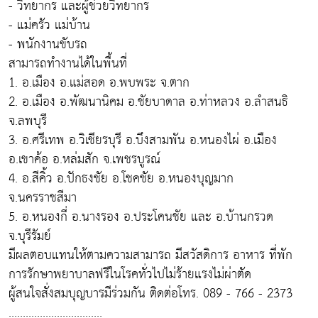
- วิทยากร และผู้ช่วยวิทยากร
- แม่ครัว แม่บ้าน
- พนักงานขับรถ
สามารถทำงานได้ในพื้นที่
1. อ.เมือง อ.แม่สอด อ.พบพระ จ.ตาก
2. อ.เมือง อ.พัฒนานิคม อ.ชัยบาดาล อ.ท่าหลวง อ.ลำสนธิ
จ.ลพบุรี
3. อ.ศรีเทพ อ.วิเชียรบุรี อ.บึงสามพัน อ.หนองไผ่ อ.เมือง
อ.เขาค้อ อ.หล่มสัก จ.เพชรบูรณ์
4. อ.สีคิ้ว อ.ปักธงชัย อ.โชคชัย อ.หนองบุญมาก
จ.นครราชสีมา
5. อ.หนองกี่ อ.นางรอง อ.ประโคนชัย และ อ.บ้านกรวด
จ.บุรีรัมย์
มีผลตอบแทนให้ตามความสามารถ มีสวัสดิการ อาหาร ที่พัก
การรักษาพยาบาลฟรีในโรคทั่วไปไม่ร้ายแรงไม่ผ่าตัด
ผู้สนใจสั่งสมบุญบารมีร่วมกัน ติดต่อโทร. 089 - 766 - 2373
.................................