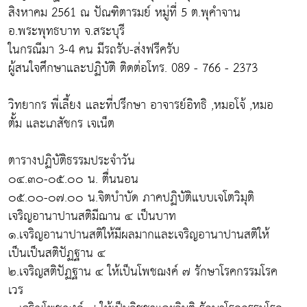
สิงหาคม 2561 ณ ปัณฑิตารมย์ หมู่ที่ 5 ต.พุคำจาน
อ.พระพุทธบาท จ.สระบุรี
ในกรณีมา 3-4 คน มีรถรับ-ส่งฟรีครับ
ผู้สนใจศึกษาและปฏิบัติ ติดต่อโทร. 089 - 766 - 2373
วิทยากร พี่เลี้ยง และที่ปรึกษา อาจารย์อิทธิ ,หมอโจ้ ,หมอ
ตั้ม และเภสัชกร เจเน็ต
ตารางปฏิบัติธรรมประจำวัน
๐๔.๓๐-๐๕.๐๐ น. ตื่นนอน
๐๕.๐๐-๐๗.๐๐ น.จิตบำบัด ภาคปฏิบัติแบบเจโตวิมุติ
เจริญอานาปานสติมีฌาน ๔ เป็นบาท
๑.เจริญอานาปานสติให้มีผลมากและเจริญอานาปานสติให้
เป็นเป็นสติปัฏฐาน ๔
๒.เจริญสติปัฏฐาน ๔ ให้เป็นโพชฌงค์ ๗ รักษาโรคกรรมโรค
เวร