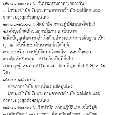
๑๒.๐๐-๑๓.๐๐ น. รับประทานอาหารกลางวัน
... โภชนะบำบัด รับประทานอาหารเช้า ผัก-ผลไม้สด และ
อาหารปรุงสุกด้วยสมุนไพร
๑๓.๐๐-๑๖.๐๐ น.จิตบำบัด ภาคปฏิบัติแบบเจโตวิมุติ
๑.เจริญอนัตตลักขณสูตรมีฌาน ๔ เป็นบาท
๒.ฝึกปัญญาในความสำเร็จด้วยอำนาจแห่งการอธิษฐาน เป็น
ญาณลำดับที่ ๕๐ เป็นบาทแก่เจโตวิมุติ
๓.และ/หรือ การปฏิบัติแบบจิตตกรีฑา ๑๔ ขั้นตอน
๔.เจริญสัทธาพละ – ธรรมอันเป็นที่สิ้นไป
ภาคทฤษฎี สนทนาธรรม ถาม - ตอบปัญหาต่าง ๆ 20 สาระ
วิชา
๑๖.๐๐-๑๘.๐๐ น.
... กายภาพบำบัด อาบน้ำแร่ แช่สมุนไพร
... โภชนะบำบัด รับประทานอาหารเช้า ผัก-ผลไม้สด และ
อาหารปรุงสุกด้วยสมุนไพร
๑๘.๐๐-๒๑.๐๐ น. จิตบำบัด ภาคปฏิบัติแบบเจโตวิมุติ
๑.เจริญสัญญา ๑๐ ประการ คือ อนิจจสัญญา ๑ อนัตต