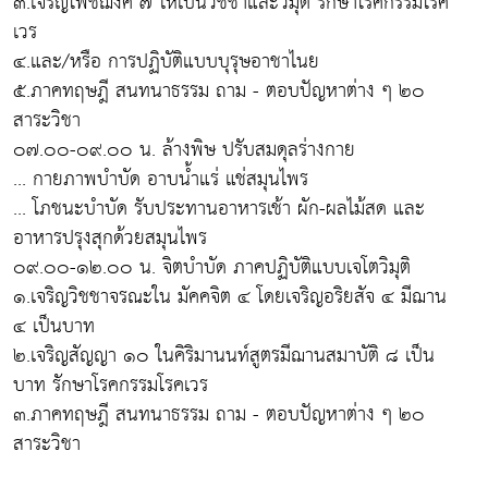
๓.เจริญโพชฌงค์ ๗ ให้เป็นวิชชาและวิมุติ รักษาโรคกรรมโรค
เวร
๔.และ/หรือ การปฏิบัติแบบบุรุษอาชาไนย
๕.ภาคทฤษฎี สนทนาธรรม ถาม - ตอบปัญหาต่าง ๆ ๒๐
สาระวิชา
๐๗.๐๐-๐๙.๐๐ น. ล้างพิษ ปรับสมดุลร่างกาย
... กายภาพบำบัด อาบน้ำแร่ แช่สมุนไพร
... โภชนะบำบัด รับประทานอาหารเช้า ผัก-ผลไม้สด และ
อาหารปรุงสุกด้วยสมุนไพร
๐๙.๐๐-๑๒.๐๐ น. จิตบำบัด ภาคปฏิบัติแบบเจโตวิมุติ
๑.เจริญวิชชาจรณะใน มัคคจิต ๔ โดยเจริญอริยสัจ ๔ มีฌาน
๔ เป็นบาท
๒.เจริญสัญญา ๑๐ ในคิริมานนท์สูตรมีฌานสมาบัติ ๘ เป็น
บาท รักษาโรคกรรมโรคเวร
๓.ภาคทฤษฎี สนทนาธรรม ถาม - ตอบปัญหาต่าง ๆ ๒๐
สาระวิชา