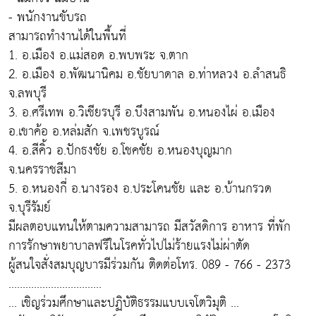
- พนักงานขับรถ
สามารถทำงานได้ในพื้นที่
1. อ.เมือง อ.แม่สอด อ.พบพระ จ.ตาก
2. อ.เมือง อ.พัฒนานิคม อ.ชัยบาดาล อ.ท่าหลวง อ.ลำสนธิ
จ.ลพบุรี
3. อ.ศรีเทพ อ.วิเชียรบุรี อ.บึงสามพัน อ.หนองไผ่ อ.เมือง
อ.เขาค้อ อ.หล่มสัก จ.เพชรบูรณ์
4. อ.สีคิ้ว อ.ปักธงชัย อ.โชคชัย อ.หนองบุญมาก
จ.นครราชสีมา
5. อ.หนองกี่ อ.นางรอง อ.ประโคนชัย และ อ.บ้านกรวด
จ.บุรีรัมย์
มีผลตอบแทนให้ตามความสามารถ มีสวัสดิการ อาหาร ที่พัก
การรักษาพยาบาลฟรีในโรคทั่วไปไม่ร้ายแรงไม่ผ่าตัด
ผู้สนใจสั่งสมบุญบารมีร่วมกัน ติดต่อโทร. 089 - 766 - 2373
.................................
... เชิญร่วมศึกษาและปฏิบัติธรรมแบบเจโตวิมุติ ...