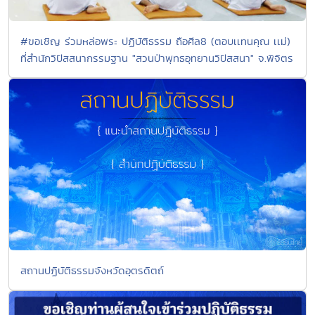
#ขอเชิญ ร่วมหล่อพระ ปฏิบัติธรรม ถือศีล8 (ตอบเเทนคุณ เเม่)
ที่สำนักวิปัสสนากรรมฐาน "สวนป่าพุทธอุทยานวิปัสสนา" จ.พิจิตร
สถานปฏิบัติธรรมจังหวัดอุตรดิตถ์