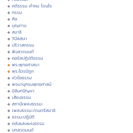
คติธรรม คำคม โดนใจ
กรรม
ศีล
บุญทาน
สมาธิ
วิปัสสนา
ปริวาสกรรม
ฟังสวดมนต์
คอร์สปฏิบัติธรรม
พระพุทธศาสนา
พระไตรปิฏก
หัวข้อธรรม
พจนานุกรมพุทธศาสน์
มิลินทปัญหา
เสียงธรรม
สถานีเพลงธรรมะ
เพลงธรรมะ/ดนตรีสมาธิ
ธรรมะปฏิบัติ
คลังแสงแห่งธรรม
บทสวดมนต์