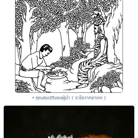
• คุณสมบัติของผู้นำ ( ราโชวาทชาดก )