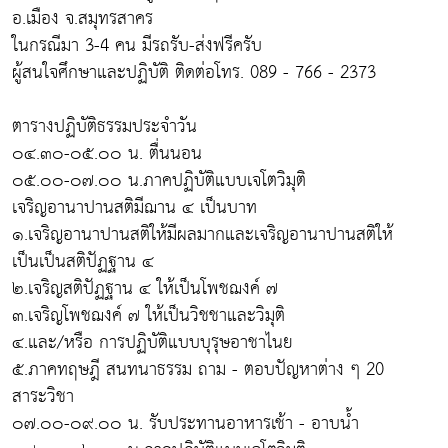
อ.เมือง จ.สมุทรสาคร
ในกรณีมา 3-4 คน มีรถรับ-ส่งฟรีครับ
ผู้สนใจศึกษาและปฏิบัติ ติดต่อโทร. 089 - 766 - 2373
ตารางปฏิบัติธรรมประจำวัน
๐๔.๓๐-๐๕.๐๐ น. ตื่นนอน
๐๕.๐๐-๐๗.๐๐ น.ภาคปฏิบัติแบบเจโตวิมุติ
เจริญอานาปานสติมีฌาน ๔ เป็นบาท
๑.เจริญอานาปานสติให้มีผลมากและเจริญอานาปานสติให้
เป็นเป็นสติปัฏฐาน ๔
๒.เจริญสติปัฏฐาน ๔ ให้เป็นโพชฌงค์ ๗
๓.เจริญโพชฌงค์ ๗ ให้เป็นวิชชาและวิมุติ
๔.และ/หรือ การปฏิบัติแบบบุรุษอาชาไนย
๕.ภาคทฤษฎี สนทนาธรรม ถาม - ตอบปัญหาต่าง ๆ 20
สาระวิชา
๐๗.๐๐-๐๙.๐๐ น. รับประทานอาหารเช้า - อาบน้ำ