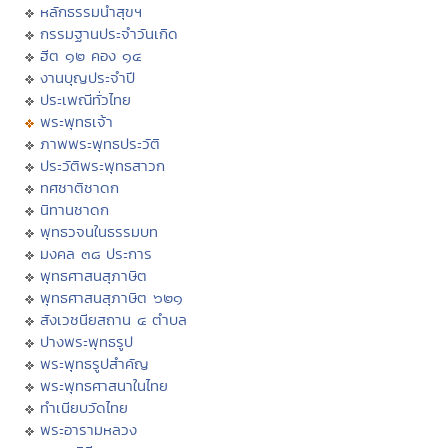
หลักธรรมนำสุขฯ
กรรมฐานประจำวันเกิด
ฮีต ๑๒ คอง ๑๔
งานบุญประจำปี
ประเพณีทั่วไทย
พระพุทธเจ้า
ภาพพระพุทธประวัติ
ประวัติพระพุทธสาวก
ทศชาติชาดก
นิทานชาดก
พุทธวจนในธรรมบท
มงคล ๓๘ ประการ
พุทธศาสนสุภาษิต
พุทธศาสนสุภาษิต ๖๒๑
สังเวชนียสถาน ๔ ตำบล
ปางพระพุทธรูป
พระพุทธรูปสำคัญ
พระพุทธศาสนาในไทย
ทำเนียบวัดไทย
พระอารามหลวง