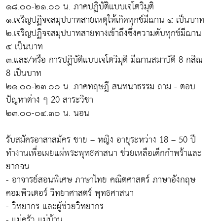
๑๘.๐๐-๒๑.๐๐ น. ภาคปฏิบัติแบบเจโตวิมุติ
๑.เจริญปฏิจจสมุปบาทสายเหตุให้เกิดทุกข์มีฌาน ๔ เป็นบาท
๒.เจริญปฏิจจสมุปบาทสายทางเข้าถึงซึ่งความดับทุกข์มีฌาน
๔ เป็นบาท
๓.และ/หรือ การปฏิบัติแบบเจโตวิมุติ มีฌานสมาบัติ 8 กสิณ
8 เป็นบาท
๒๑.๐๐-๒๓.๐๐ น. ภาคทฤษฎี สนทนาธรรม ถาม - ตอบ
ปัญหาต่าง ๆ 20 สาระวิชา
๒๓.๐๐-๐๔.๓๐ น. นอน
..............................
รับสมัครอาสาสมัคร ชาย – หญิง อายุระหว่าง 18 – 50 ปี
ทำงานเพื่อเผยแผ่พระพุทธศาสนา ช่วยเหลือเด็กกำพร้าและ
ยากจน
- อาจารย์สอนพิเศษ ภาษาไทย คณิตศาสตร์ ภาษาอังกฤษ
คอมพิวเตอร์ วิทยาศาสตร์ พุทธศาสนา
- วิทยากร และผู้ช่วยวิทยากร
- แม่ครัว แม่บ้าน