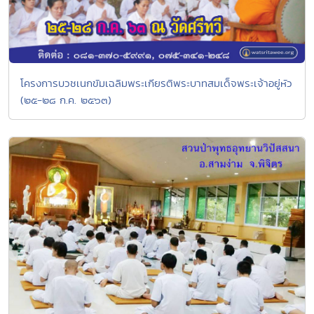
โครงการบวชเนกขัมเฉลิมพระเกียรติพระบาทสมเด็จพระเจ้าอยู่หัว
(๒๕-๒๘ ก.ค. ๒๕๖๓)