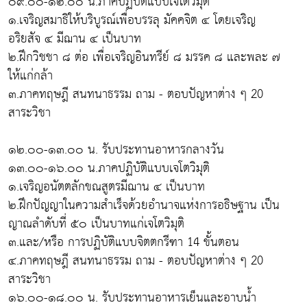
๐๙.๐๐-๑๒.๐๐ น.ภาคปฏิบัติแบบเจโตวิมุติ
๑.เจริญสมาธิให้บริบูรณ์เพื่อบรรลุ มัคคจิต ๔ โดยเจริญ
อริยสัจ ๔ มีฌาน ๔ เป็นบาท
๒.ฝึกวิชชา ๘ ต่อ เพื่อเจริญอินทรีย์ ๘ มรรค ๘ และพละ ๗
ให้แก่กล้า
๓.ภาคทฤษฎี สนทนาธรรม ถาม - ตอบปัญหาต่าง ๆ 20
สาระวิชา
๑๒.๐๐-๑๓.๐๐ น. รับประทานอาหารกลางวัน
๑๓.๐๐-๑๖.๐๐ น.ภาคปฏิบัติแบบเจโตวิมุติ
๑.เจริญอนัตตลักขณสูตรมีฌาน ๔ เป็นบาท
๒.ฝึกปัญญาในความสำเร็จด้วยอำนาจแห่งการอธิษฐาน เป็น
ญาณลำดับที่ ๕๐ เป็นบาทแก่เจโตวิมุติ
๓.และ/หรือ การปฏิบัติแบบจิตตกรีฑา 14 ขั้นตอน
๔.ภาคทฤษฎี สนทนาธรรม ถาม - ตอบปัญหาต่าง ๆ 20
สาระวิชา
๑๖.๐๐-๑๘.๐๐ น. รับประทานอาหารเย็นและอาบน้ำ