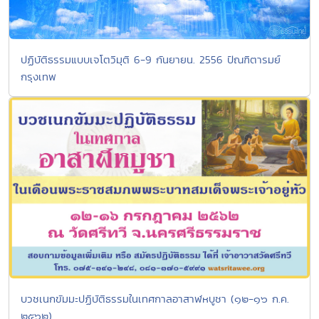
ปฏิบัติธรรมแบบเจโตวิมุติ 6-9 กันยายน. 2556 ปัณฑิตารมย์
กรุงเทพ
บวชเนกขัมมะปฏิบัติธรรมในเทศกาลอาสาฬหบูชา (๑๒-๑๖ ก.ค.
๒๕๖๒)