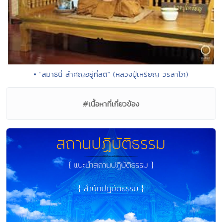
• "สมาธินี่ สำคัญอยู่ที่สติ" (หลวงปู่เหรียญ วรลาโภ)
#เนื้อหาที่เกี่ยวข้อง