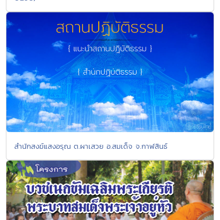
สำนักสงฆ์แสงอรุณ ต.ผาเสวย อ.สมเด็จ จ.กาฬสินธ์