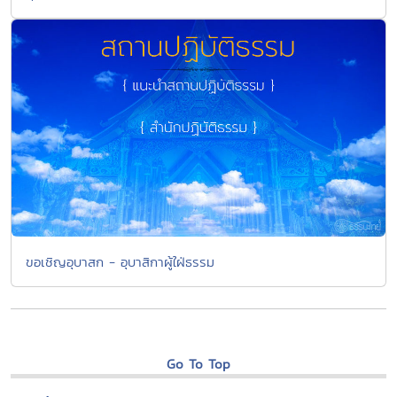
ขอเชิญอุบาสก - อุบาสิกาผู้ใฝ่ธรรม
Go To Top