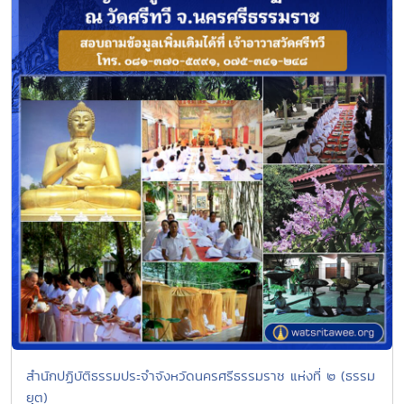
สำนักปฏิบัติธรรมประจำจังหวัดนครศรีธรรมราช แห่งที่ ๒ (ธรรม
ยุต)