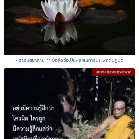
• ธรรมสมาทาน ** ข้อยึดถือเป็นหลักในการประพฤติปฏิบัติ