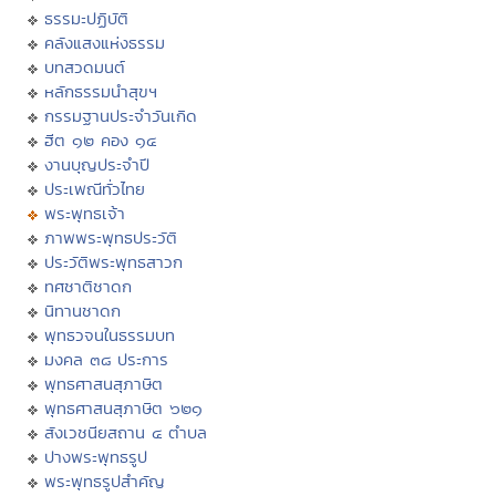
ธรรมะปฏิบัติ
คลังแสงแห่งธรรม
บทสวดมนต์
หลักธรรมนำสุขฯ
กรรมฐานประจำวันเกิด
ฮีต ๑๒ คอง ๑๔
งานบุญประจำปี
ประเพณีทั่วไทย
พระพุทธเจ้า
ภาพพระพุทธประวัติ
ประวัติพระพุทธสาวก
ทศชาติชาดก
นิทานชาดก
พุทธวจนในธรรมบท
มงคล ๓๘ ประการ
พุทธศาสนสุภาษิต
พุทธศาสนสุภาษิต ๖๒๑
สังเวชนียสถาน ๔ ตำบล
ปางพระพุทธรูป
พระพุทธรูปสำคัญ