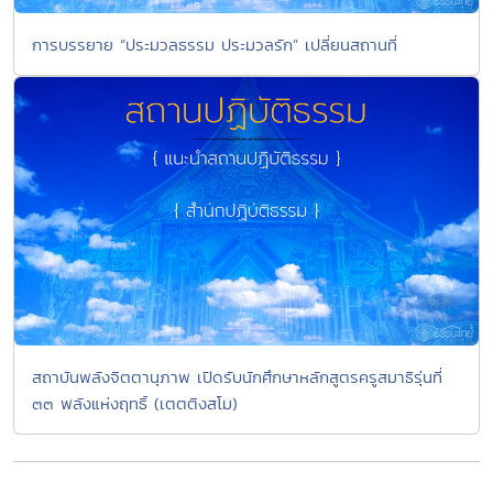
การบรรยาย “ประมวลธรรม ประมวลรัก” เปลี่ยนสถานที่
สถาบันพลังจิตตานุภาพ เปิดรับนักศึกษาหลักสูตรครูสมาธิรุ่นที่
๓๓ พลังแห่งฤทธิ์ (เตตติงสโม)