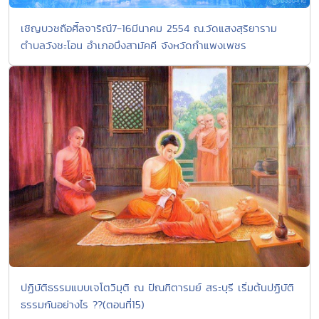
เชิญบวชถือศีัลจาริณี7-16มีนาคม 2554 ณ.วัดแสงสุริยาราม
ตำบลวังชะโอน อำเภอบึงสามัคคี จังหวัดกำแพงเพชร
ปฏิบัติธรรมแบบเจโตวิมุติ ณ ปัณฑิตารมย์ สระบุรี เริ่มต้นปฏิบัติ
ธรรมกันอย่างไร ??(ตอนที่15)