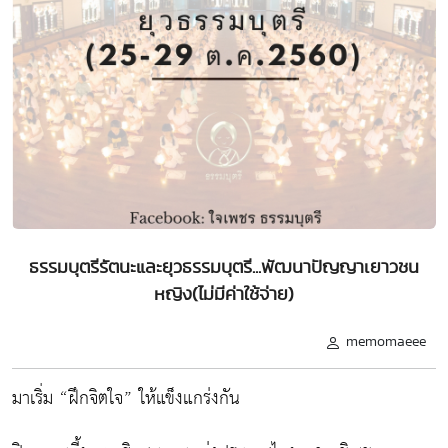
ธรรมบุตรีรัตนะและยุวธรรมบุตรี...พัฒนาปัญญาเยาวชน
หญิง(ไม่มีค่าใช้จ่าย)
memomaeee
มาเริ่ม “ฝึกจิตใจ” ให้แข็งแกร่งกัน