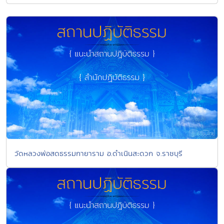
วัดหลวงพ่อสดธรรมกายาราม อ.ดำเนินสะดวก จ.ราชบุรี