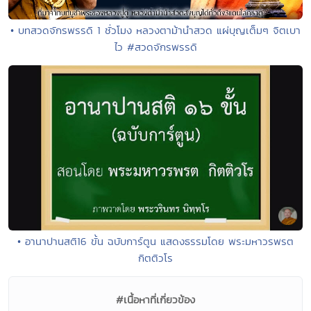
• บทสวดจักรพรรดิ 1 ชั่วโมง หลวงตาม้านำสวด แผ่บุญเต็มๆ จิตเบา
ไว #สวดจักรพรรดิ
• อานาปานสติ16 ขั้น ฉบับการ์ตูน แสดงธรรมโดย พระมหาวรพรต
กิตติวโร
#เนื้อหาที่เกี่ยวข้อง