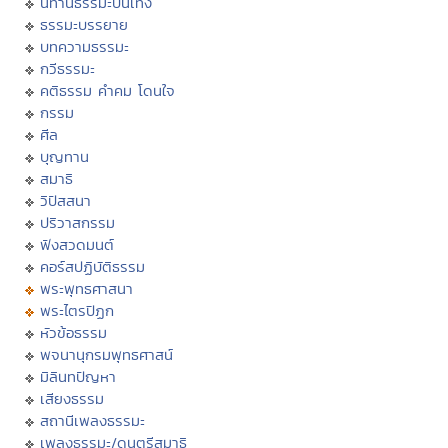
นิทานธรรมะบันเทิง
ธรรมะบรรยาย
บทความธรรมะ
กวีธรรมะ
คติธรรม คำคม โดนใจ
กรรม
ศีล
บุญทาน
สมาธิ
วิปัสสนา
ปริวาสกรรม
ฟังสวดมนต์
คอร์สปฏิบัติธรรม
พระพุทธศาสนา
พระไตรปิฏก
หัวข้อธรรม
พจนานุกรมพุทธศาสน์
มิลินทปัญหา
เสียงธรรม
สถานีเพลงธรรมะ
เพลงธรรมะ/ดนตรีสมาธิ