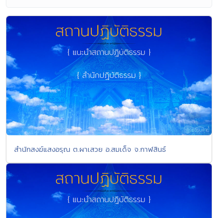
สำนักสงฆ์แสงอรุณ ต.ผาเสวย อ.สมเด็จ จ.กาฬสินธ์