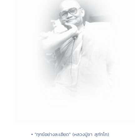
• "ทุกข์อย่างละเอียด" (หลวงปู่ชา สุภัทโท)