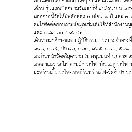
โดยไม่ต้องเสียค่าใช้จ่ายใดๆ จบแล้วมีวุฒิบัตร 
เดือน รุ่นแรกเปิดอบรมวันเสาร์ที่ ๔ มิถุนายน 
นอกจากนี้จัดให้มีหลักสูตร ๖ เดือน ๑ ปี และ ๗ 
สนใจติดต่อสอบถามข้อมูลเพิ่มเติมได้ที่สำนักงาน
และ ๐๘๑-๓๐๔-๑๖๘๒
เดินทางมาศึกษาและปฏิบัติธรรม : รถประจำทางท
๑๐๗, ๑๗๕, ปอ.๘๐, ๑๐๙, ๑๖๕, ๑๗๑, ๕๐๙,
รถผ่านหน้าวัดศรีสุดาราม (บางขุนนนท์ ๖) สาย
รถสองแถว รถไฟ-สวนผัก รถไฟ-วัดประดู่ รถไฟ-ว
มะพร้าวเตี้ย รถไฟ-เทพสิรินทร์ รถไฟ-วัดจำปา รถ