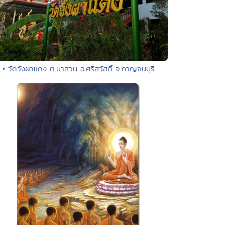
• วัดวังผาแดง ต.นาสวน อ.ศรีสวัสดิ์ จ.กาญจนบุรี