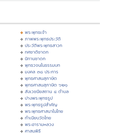
พระพุทธเจ้า
ภาพพระพุทธประวัติ
ประวัติพระพุทธสาวก
ทศชาติชาดก
นิทานชาดก
พุทธวจนในธรรมบท
มงคล ๓๘ ประการ
พุทธศาสนสุภาษิต
พุทธศาสนสุภาษิต ๖๒๑
สังเวชนียสถาน ๔ ตำบล
ปางพระพุทธรูป
พระพุทธรูปสำคัญ
พระพุทธศาสนาในไทย
ทำเนียบวัดไทย
พระอารามหลวง
ศาสนพิธี