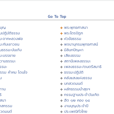
Go To Top
บุญ
พระพุทธศาสนา
นปฏิบัติธรรม
พระไตรปิฏก
มะจากหลวงพ่อ
หัวข้อธรรม
มะกับเยาวชน
พจนานุกรมพุทธศาสน์
นธรรมะบันเทิง
มิลินทปัญหา
มะบรรยาย
เสียงธรรม
วามธรรมะ
สถานีเพลงธรรมะ
ธรรมะ
เพลงธรรมะ/ดนตรีสมาธิ
ธรรม คำคม โดนใจ
ธรรมะปฏิบัติ
ม
คลังแสงแห่งธรรม
บทสวดมนต์
ทาน
หลักธรรมนำสุขฯ
ิ
กรรมฐานประจำวันเกิด
สสนา
ฮีต ๑๒ คอง ๑๔
วาสกรรม
งานบุญประจำปี
สวดมนต์
ประเพณีทั่วไทย