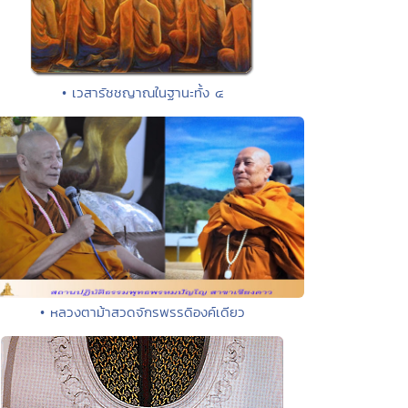
• เวสารัชชญาณในฐานะทั้ง ๔
• หลวงตาม้าสวดจักรพรรดิองค์เดียว