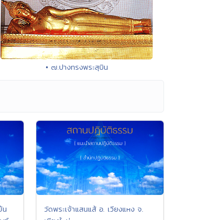
• ๗.ปางทรงพระสุบิน
ข้น
วัดพระเจ้าแสนแส้ อ. เวียงแหง จ.