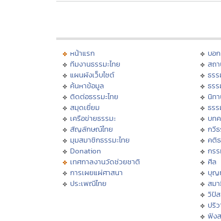
หน้าแรก
บอก
ทีมงานธรรมะไทย
สถา
แผนผังเว็บไซต์
ธรร
ค้นหาข้อมูล
ธรร
ติดต่อธรรมะไทย
นิทา
สมุดเยี่ยม
ธรร
เครือข่ายธรรมะ
บทค
สัญลักษณ์ไทย
กวี
มุมสมาชิกธรรมะไทย
คติ
Donation
กรร
เทศกาลงานวัดช่วยชาติ
ศีล
การเผยแผ่ศาสนา
บุญ
ประเพณีไทย
สมาธ
วิปั
ปริ
ฟัง