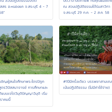
์ ณ สวนปฏิบัติธรรมจิตต์
ปิดวาจางดกาแฟ กับคุณแม่ชีเก
ัสสร อ.หนองแค จ.สระบุรี 4 - 7
ณ สวนปฏิบัติธรรมใต้ร่มสาวิกา
58"
จ.สระบุรี 29 ก.ค. - 2 ส.ค. 58
นเชิญผู้สนใจศึกษาพระไตรปิฎก
#1ปีมีครั้งเดียว บรรพชาสามเ
สูตรวิปัสสนาจารย์ การศึกษาและ
เน้นปฏิบัติธรรม (ไม่มีค่าใช้จ่าย)
ติแบบเจโตวิมุติปัญญาวิมุติ เริ่ม
ราคมนี้