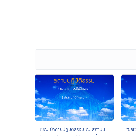
เชิญเข้าค่ายปฏิบัติธรรม ณ สถาบัน
"ขอเ