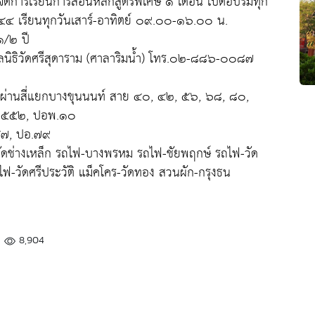
โดยจัดการเรียนการสอนหลักสูตรพิเศษ ๑ เดือน เปิดอบรมทุก
๒๕๔๔ เรียนทุกวันเสาร์-อาทิตย์ ๐๙.๐๐-๑๖.๐๐ น.
๑/๒ ปี
มูลนิธิวัดศรีสุดาราม (ศาลาริมน้ำ) โทร.๐๒-๘๘๖-๐๐๘๗
ี่ผ่านสี่แยกบางขุนนนท์ สาย ๔๐, ๔๒, ๕๖, ๖๘, ๘๐,
 ๕๕๒, ปอพ.๑๐
 ๕๗, ปอ.๗๙
ัดช่างเหล็ก รถไฟ-บางพรหม รถไฟ-ชัยพฤกษ์ รถไฟ-วัด
ไฟ-วัดศรีประวัติ แม็คโคร-วัดทอง สวนผัก-กรุงธน
8,904