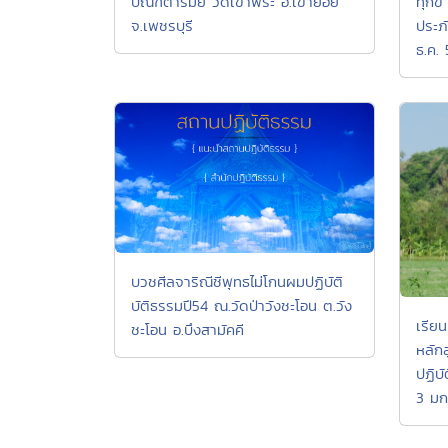
ปัณฑิตารมย์ วัดเขาพระ อ.เขาย้อย
ทุกข
จ.เพชรบุรี
ประภ
ธ.ค. 
บวชศีลจาริณีชีพุทธไม่โกนผมปฏิบัติ
บัติธรรมปี54 ณ.วัดป่าวังชะโอน ต.วัง
เรีย
ชะโอน อ.บึงสามัคคี
หลัก
ปฏิบั
3 มก