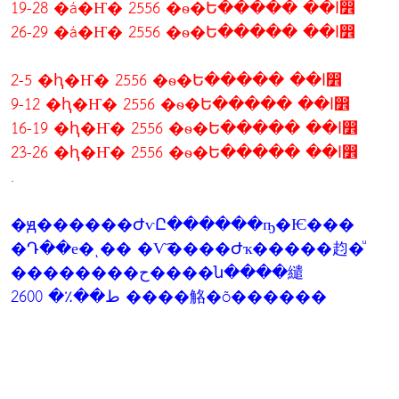
19-28 �á�Ҥ� 2556 �ѳ�Ե����� ��ا෾
26-29 �á�Ҥ� 2556 �ѳ�Ե����� ��ا෾
2-5 �ԧ�Ҥ� 2556 �ѳ�Ե����� ��ا෾
9-12 �ԧ�Ҥ� 2556 �ѳ�Ե����� ��ا෾
16-19 �ԧ�Ҥ� 2556 �ѳ�Ե����� ��ا෾
23-26 �ԧ�Ҥ� 2556 �ѳ�Ե����� ��ا෾
.
�ԭ������ԺѵԸ������ҧ�Ѥ���
�Դ��е�ͺ�� �Ѵ͡����Ժҡ�����赹�ͧ
��������ح����ն����繾
ط��٪� 2600 ����觡�õ������