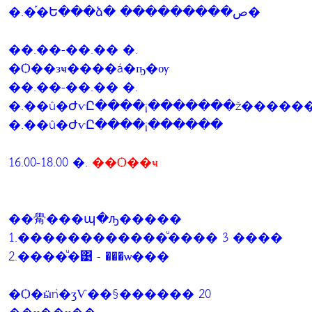
�.�֡�Ե���ձ� ���������ص�
��.��-��.�� �.
�Ѻ��зҹ����á�ҧ�ѹ
��.��-��.�� �.
�.��û�ԺѵԸ����¡�������ž�����
�.��û�ԺѵԸ����¡������
16.00-18.00 �.
��Ѻ��ҹ
��觷���պ�ԡ�����
1.������������ͧ���� 3 ����
2.����ͧ�͹ - ���ѡ���
�Ѻ�ӹǹ�ӡѴ��§������ 20