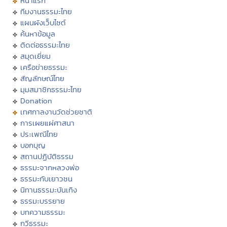
หน้าแรก
ทีมงานธรรมะไทย
แผนผังเว็บไซต์
ค้นหาข้อมูล
ติดต่อธรรมะไทย
สมุดเยี่ยม
เครือข่ายธรรมะ
สัญลักษณ์ไทย
มุมสมาชิกธรรมะไทย
Donation
เทศกาลงานวัดช่วยชาติ
การเผยแผ่ศาสนา
ประเพณีไทย
บอกบุญ
สถานปฏิบัติธรรม
ธรรมะจากหลวงพ่อ
ธรรมะกับเยาวชน
นิทานธรรมะบันเทิง
ธรรมะบรรยาย
บทความธรรมะ
กวีธรรมะ