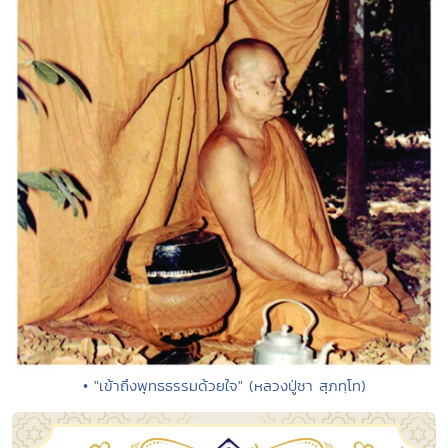
• "เข้าถึงพุทธธรรมด้วยใจ" (หลวงปู่ชา สุภทฺโท)