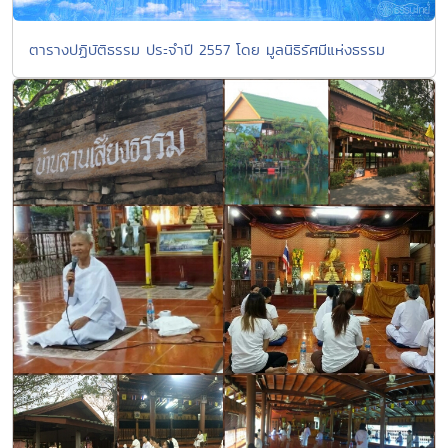
ตารางปฏิบัติธรรม ประจำปี 2557 โดย มูลนิธิรัศมีแห่งธรรม