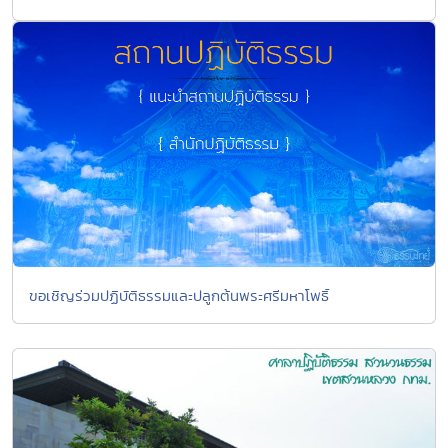
ขอเชิญร่วมปฏิบัติธรรมและปลูกต้นพระศรีมหาโพธิ์