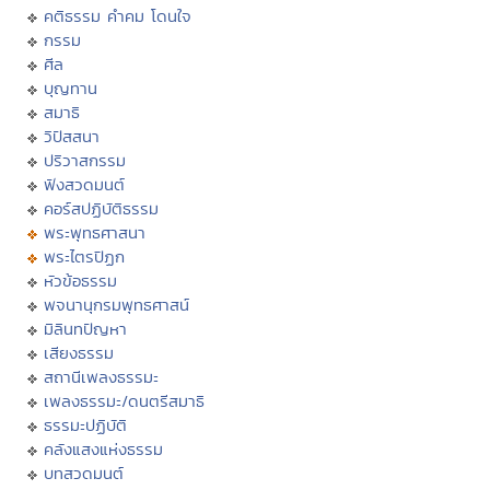
คติธรรม คำคม โดนใจ
กรรม
ศีล
บุญทาน
สมาธิ
วิปัสสนา
ปริวาสกรรม
ฟังสวดมนต์
คอร์สปฏิบัติธรรม
พระพุทธศาสนา
พระไตรปิฏก
หัวข้อธรรม
พจนานุกรมพุทธศาสน์
มิลินทปัญหา
เสียงธรรม
สถานีเพลงธรรมะ
เพลงธรรมะ/ดนตรีสมาธิ
ธรรมะปฏิบัติ
คลังแสงแห่งธรรม
บทสวดมนต์