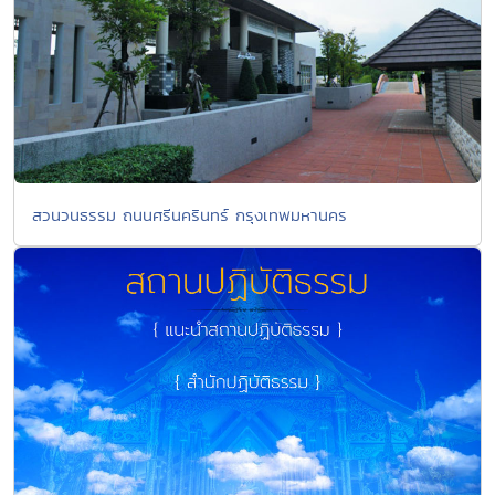
สวนวนธรรม ถนนศรีนครินทร์ กรุงเทพมหานคร