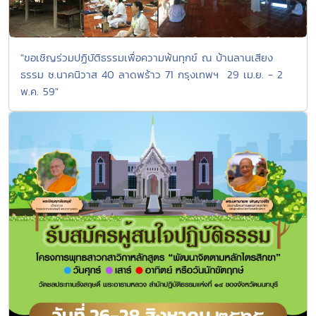
"ขอเชิญร่วมปฏิบัติธรรมเพื่อความพ้นทุกข์ ณ บ้านลานเสียง
ธรรม ซ.นาคนิวาส 40 ลาดพร้าว 71 กรุงเทพฯ 29 เม.ย. - 2
พ.ค. 59"