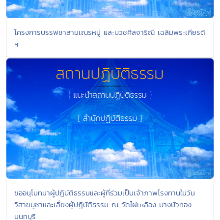
โครงการบรรพชาสามเณรหมู่ และบวชศีลจาริณี เฉลิมพระเกียรติ
ฯ
ขออนุโมทนาผู้ปฎิบัติธรรมและผู้ที่ร่วมเป็นเจ้าภาพโรงทานในวัน
วิสาขบูชาและเลี้ยงผู้ปฎิบัติธรรม ณ วัดไผ่เหลือง บางบัวทอง
นนทบุรี