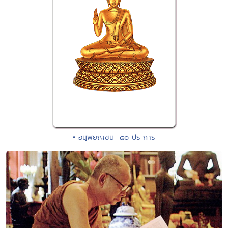
• อนุพยัญชนะ ๘๐ ประการ