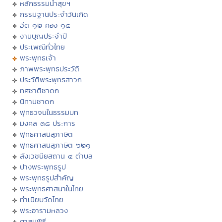
หลักธรรมนำสุขฯ
กรรมฐานประจำวันเกิด
ฮีต ๑๒ คอง ๑๔
งานบุญประจำปี
ประเพณีทั่วไทย
พระพุทธเจ้า
ภาพพระพุทธประวัติ
ประวัติพระพุทธสาวก
ทศชาติชาดก
นิทานชาดก
พุทธวจนในธรรมบท
มงคล ๓๘ ประการ
พุทธศาสนสุภาษิต
พุทธศาสนสุภาษิต ๖๒๑
สังเวชนียสถาน ๔ ตำบล
ปางพระพุทธรูป
พระพุทธรูปสำคัญ
พระพุทธศาสนาในไทย
ทำเนียบวัดไทย
พระอารามหลวง
ศาสนพิธี