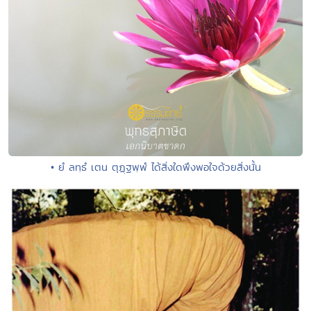
• ยํ ลทฺธํ เตน ตุฏฺฐพฺพํ ได้สิ่งใดพึงพอใจด้วยสิ่งนั้น