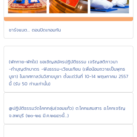
ชาร์จแบต... ตอนปิดเทอมกัน
(พักกาย-พักใจ) ขอเชิญสมัครปฏิบัติธรรม เจริญสติภาวนา
-ทำบุญตักบาตร -ฟังธรรม-เวียนเทียน (เพื่อน้อมถวายเป็นพุทธ
บูชา) ในเทศกาลวันวิสาขบูชา ตั้งเเต่วันที่ 10-14 พฤษภาคม 2557
นี้ (รับ 50 ท่านเท่านั้น)
@ปฏิบัติธรรมวัดโคกกลุ่ม(จอมแก้ว) ต.โคกแสมสาร อ.โคกเจริญ
จ.ลพบุรี (๒๐-๒๕ มี.ค.๒๕๕๖นี้...)