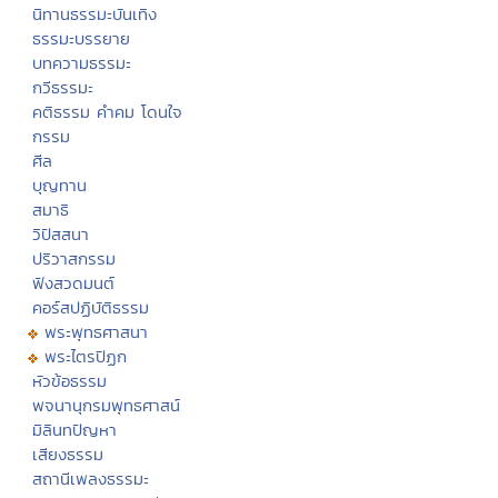
นิทานธรรมะบันเทิง
ธรรมะบรรยาย
บทความธรรมะ
กวีธรรมะ
คติธรรม คำคม โดนใจ
กรรม
ศีล
บุญทาน
สมาธิ
วิปัสสนา
ปริวาสกรรม
ฟังสวดมนต์
คอร์สปฏิบัติธรรม
พระพุทธศาสนา
พระไตรปิฏก
หัวข้อธรรม
พจนานุกรมพุทธศาสน์
มิลินทปัญหา
เสียงธรรม
สถานีเพลงธรรมะ