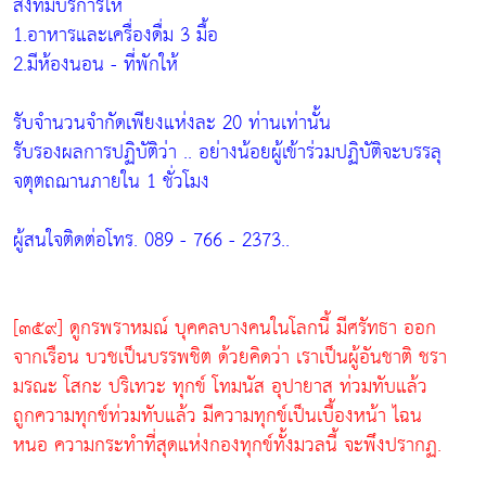
สิ่งที่มีบริการให้
1.อาหารและเครื่องดื่ม 3 มื้อ
2.มีห้องนอน - ที่พักให้
รับจำนวนจำกัดเพียงแห่งละ 20 ท่านเท่านั้น
รับรองผลการปฏิบัติว่า .. อย่างน้อยผู้เข้าร่วมปฏิบัติจะบรรลุ
จตุตถฌานภายใน 1 ชั่วโมง
ผู้สนใจติดต่อโทร. 089 - 766 - 2373..
[๓๕๙] ดูกรพราหมณ์ บุคคลบางคนในโลกนี้ มีศรัทธา ออก
จากเรือน บวชเป็นบรรพชิต ด้วยคิดว่า เราเป็นผู้อันชาติ ชรา
มรณะ โสกะ ปริเทวะ ทุกข์ โทมนัส อุปายาส ท่วมทับแล้ว
ถูกความทุกข์ท่วมทับแล้ว มีความทุกข์เป็นเบื้องหน้า ไฉน
หนอ ความกระทำที่สุดแห่งกองทุกข์ทั้งมวลนี้ จะพึงปรากฏ.