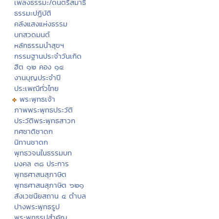
เพลงธรรมะ/ดนตรีสมาธิ
ธรรมะปฏิบัติ
คลังแสงแห่งธรรม
บทสวดมนต์
หลักธรรมนำสุขฯ
กรรมฐานประจำวันเกิด
ฮีต ๑๒ คอง ๑๔
งานบุญประจำปี
ประเพณีทั่วไทย
พระพุทธเจ้า
ภาพพระพุทธประวัติ
ประวัติพระพุทธสาวก
ทศชาติชาดก
นิทานชาดก
พุทธวจนในธรรมบท
มงคล ๓๘ ประการ
พุทธศาสนสุภาษิต
พุทธศาสนสุภาษิต ๖๒๑
สังเวชนียสถาน ๔ ตำบล
ปางพระพุทธรูป
พระพุทธรูปสำคัญ