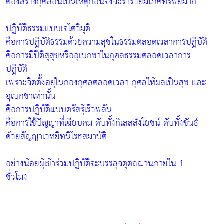
ต้องสร้างกุศลอันเป็นเหตุก่อนจึงจะร่ำรวยมีโภคทรัพย์มาก
ปฏิบัติธรรมแบบเจโตวิมุติ
คือการปฏิบัติธรรมด้วยความสุขในธรรมตลอดเวลาการปฏิบัติ
คือการมีปีติสุสุขหรืออุเบกขาในกุศลธรรมตลอดเวลาการ
ปฏิบัติ
เพราะจิตตั้งอยู่ในกองกุศลตลอดเวลา กุศลให้ผลเป็นสุข และ
อุเบกขาเท่านั้น
คือการปฏิบัติแบบตรัสรู้เร็วพลัน
คือการใช้ปัญญาที่เฉียบคม ดับทั้งกิเลสสังโยชน์ ดับทั้งขันธ์
ด้วยสัญญาเวทยิทนิโรธสมาบัติ
อย่างน้อยผู้เข้าร่วมปฏิบัติจะบรรลุจตุตถฌานภายใน 1
ชั่วโมง
.