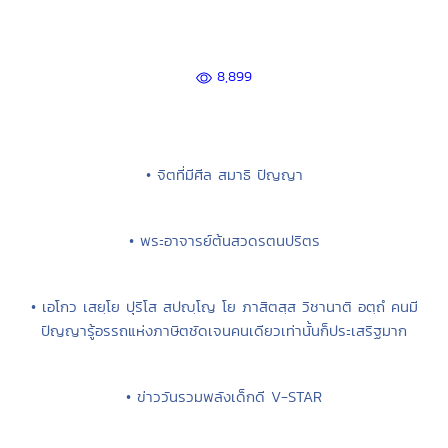
8,899
• จิตที่มีศีล สมาธิ ปัญญา
• พระอาจารย์ต้นสวดรตนปริตร
• เอโกว เสยฺโย ปุริโส สปญฺโญ โย ภาสิตสฺส วิชานาติ อตฺถํ คนมี
ปัญญารู้อรรถแห่งภาษิตชัดเจนคนเดียวเท่านั้นก็ประเสริฐมาก
• ข่าววันรวมพลังเด็กดี V-STAR