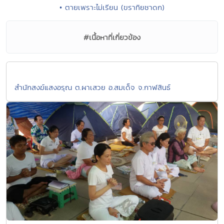
• ตายเพราะไม่เรียน (ขราทิยชาดก)
#เนื้อหาที่เกี่ยวข้อง
สำนักสงฆ์แสงอรุณ ต.ผาเสวย อ.สมเด็จ จ.กาฬสินธ์