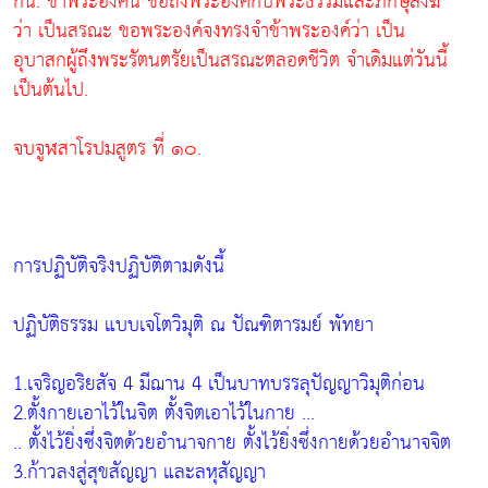
กัน. ข้าพระองค์นี้ ขอถึงพระองค์กับพระธรรมและภิกษุสงฆ์
ว่า เป็นสรณะ ขอพระองค์จงทรงจำข้าพระองค์ว่า เป็น
อุบาสกผู้ถึงพระรัตนตรัยเป็นสรณะตลอดชีวิต จำเดิมแต่วันนี้
เป็นต้นไป.
จบจูฬสาโรปมสูตร ที่ ๑๐.
การปฏิบัติจริงปฏิบัติตามดังนี้
ปฏิบัติธรรม แบบเจโตวิมุติ ณ ปัณฑิตารมย์ พัทยา
1.เจริญอริยสัจ 4 มีฌาน 4 เป็นบาทบรรลุปัญญาวิมุติก่อน
2.ตั้งกายเอาไว้ในจิต ตั้งจิตเอาไว้ในกาย ...
.. ตั้งไว้ยิ่งซึ่งจิตด้วยอำนาจกาย ตั้งไว้ยิ่งซึ่งกายด้วยอำนาจจิต
3.ก้าวลงสู่สุขสัญญา และลหุสัญญา