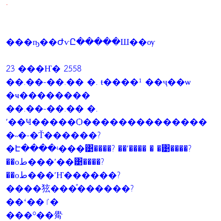
.
���ҧ��ԺѵԸ�����Ш��ѹ
23 ���Ҥ� 2558
��.��-��.�� �. ŧ����¹ ��ҷ��ѡ
�ҹ��������
��.��-��.�� �.
ʹ��Ҹ�����Ѻ��������������
�˵�-�Ť������?
�Է����ʵ���͹����? ��ʹ���� � �͹����?
��оط���ʹ��͹����?
��оط���ʹҤ������?
����㹡���ͤ������?
��ʻ��ٵ�
���º��觷