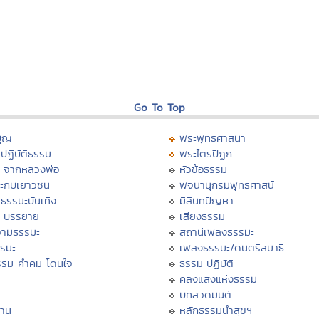
Go To Top
บุญ
พระพุทธศาสนา
ปฏิบัติธรรม
พระไตรปิฏก
ะจากหลวงพ่อ
หัวข้อธรรม
ะกับเยาวชน
พจนานุกรมพุทธศาสน์
ธรรมะบันเทิง
มิลินทปัญหา
ะบรรยาย
เสียงธรรม
ามธรรมะ
สถานีเพลงธรรมะ
รรมะ
เพลงธรรมะ/ดนตรีสมาธิ
รรม คำคม โดนใจ
ธรรมะปฏิบัติ
ม
คลังแสงแห่งธรรม
บทสวดมนต์
าน
หลักธรรมนำสุขฯ