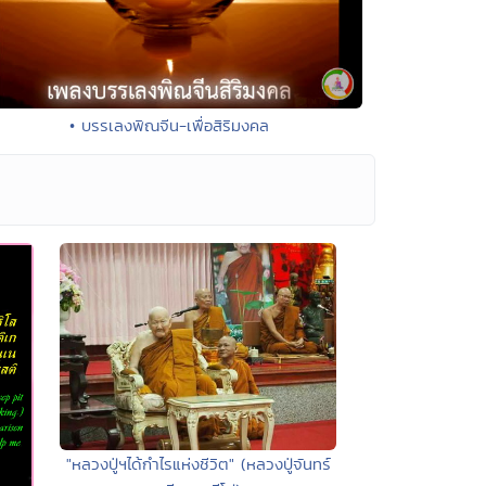
• บรรเลงพิณจีน-เพื่อสิริมงคล
"หลวงปู่ฯได้กำไรแห่งชีวิต" (หลวงปู่จันทร์