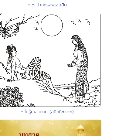
• ๗.ปางทรงพระสุบิน
• ไม่รู้เวลาตาย (สมิทธิชาดก)