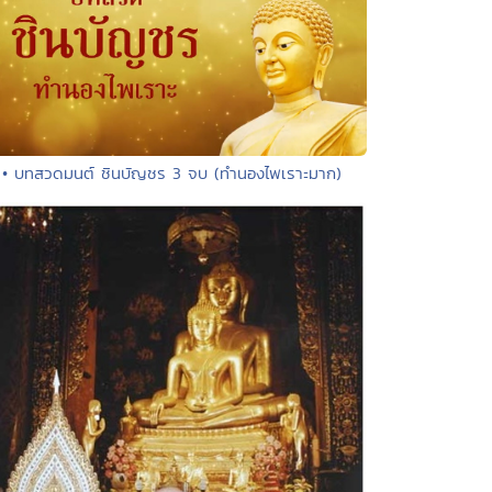
• บทสวดมนต์ ชินบัญชร 3 จบ (ทำนองไพเราะมาก)