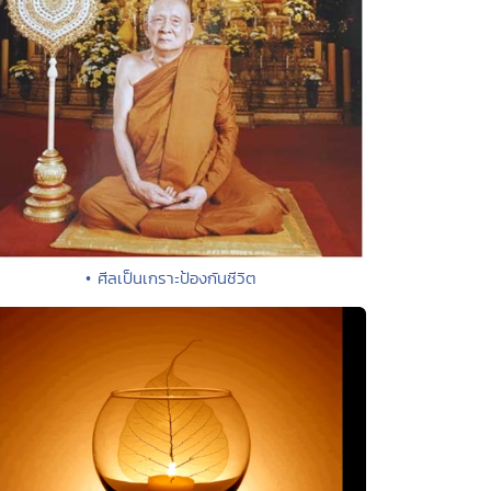
• ศีลเป็นเกราะป้องกันชีวิต