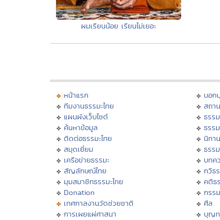
ผมเรียนน้อย เรียนไม่เยอะ
หน้าแรก
บอก
ทีมงานธรรมะไทย
สถาน
แผนผังเว็บไซต์
ธรรม
ค้นหาข้อมูล
ธรรม
ติดต่อธรรมะไทย
นิทาน
สมุดเยี่ยม
ธรรม
เครือข่ายธรรมะ
บทคว
สัญลักษณ์ไทย
กวีธ
มุมสมาชิกธรรมะไทย
คติธ
Donation
กรร
เทศกาลงานวัดช่วยชาติ
ศีล
การเผยแผ่ศาสนา
บุญท