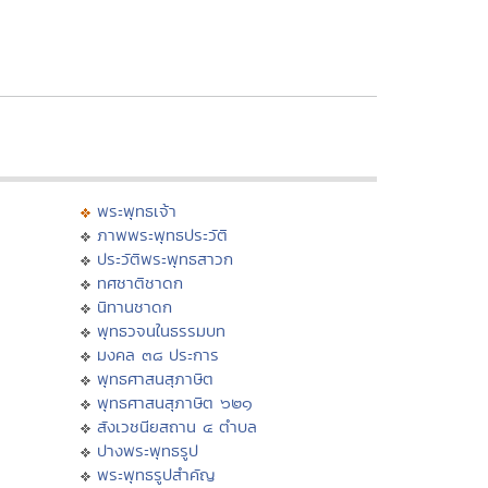
พระพุทธเจ้า
ภาพพระพุทธประวัติ
ประวัติพระพุทธสาวก
ทศชาติชาดก
นิทานชาดก
พุทธวจนในธรรมบท
มงคล ๓๘ ประการ
พุทธศาสนสุภาษิต
พุทธศาสนสุภาษิต ๖๒๑
สังเวชนียสถาน ๔ ตำบล
ปางพระพุทธรูป
พระพุทธรูปสำคัญ