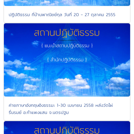
ปฏิบัติธรรม ที่บ้านพาณิชย์กุล วันที่ 20 - 27 ตุลาคม 2555
ค่ายภาษาอังกฤษอิงธรรมะ 1-30 เมษายน 2558 หลังวัดไผ่
รื่นรมย์ อ.กำแพงแสน จ.นตรปฐม