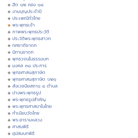
ฮีต ๑๒ คอง ๑๔
งานบุญประจำปี
ประเพณีทั่วไทย
พระพุทธเจ้า
ภาพพระพุทธประวัติ
ประวัติพระพุทธสาวก
ทศชาติชาดก
นิทานชาดก
พุทธวจนในธรรมบท
มงคล ๓๘ ประการ
พุทธศาสนสุภาษิต
พุทธศาสนสุภาษิต ๖๒๑
สังเวชนียสถาน ๔ ตำบล
ปางพระพุทธรูป
พระพุทธรูปสำคัญ
พระพุทธศาสนาในไทย
ทำเนียบวัดไทย
พระอารามหลวง
ศาสนพิธี
อุปสมบทพิธี