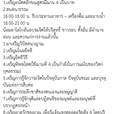
1.เจริญอนัตตลักขณสูตรมีฌาน 4 เป็นบาท
2.สนทนาธรรม
16.00-18.00 น. รับประทานอาหาร – เครื่องดื่ม และอาบน้ำ
18.00-21.00 น.
น้อมอาโลโกอันอบรมจิตให้บริสุทธิ์ ขาวรอบ ตั้งมั่น มีอำนาจ
อ่อน และควรแก่การงานแล้วนั้น
1.มาเจริญวิปัสสนาญาณ
2.เจริญมโนมยิทธิ
3.เจริญอิทธิวิธี
4.เจริญทิพพโสต(ใช้ฌานที่ 4 เป็นกำลังในการแผ่ไปของวิตก
กุศลธรรม)
5.เจริญการรู้จักวาระจิตในปัจจุบันกาล ปัจจุบันขณะ และปุจจุ
บันแห่งการสืบต่อ
6.เจริญการระลึกชาติของตนเองและหมู่ญาติ
7.เจริญการรู้จักจุติและปฏิสนธิของมนุษย์และอมนุษย์ที่
ปรากฏตรงหน้า
8.เจริญอาสวักขยญาณ เพื่อรู้แจ้งแทงตลอดอริยสัจ 4 โดยปริ