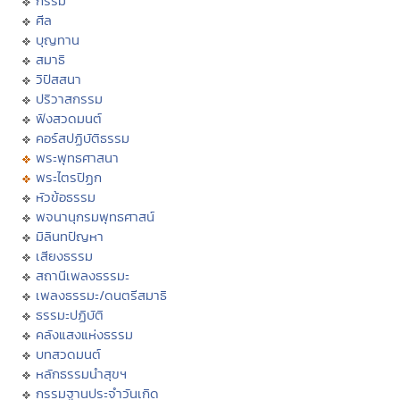
กรรม
ศีล
บุญทาน
สมาธิ
วิปัสสนา
ปริวาสกรรม
ฟังสวดมนต์
คอร์สปฏิบัติธรรม
พระพุทธศาสนา
พระไตรปิฏก
หัวข้อธรรม
พจนานุกรมพุทธศาสน์
มิลินทปัญหา
เสียงธรรม
สถานีเพลงธรรมะ
เพลงธรรมะ/ดนตรีสมาธิ
ธรรมะปฏิบัติ
คลังแสงแห่งธรรม
บทสวดมนต์
หลักธรรมนำสุขฯ
กรรมฐานประจำวันเกิด