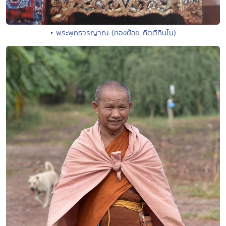
• พระพุทธวรญาณ (ทองย้อย กิตฺติทินฺโน)