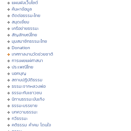
แผนผังเว็บไซต์
ค้นหาข้อมูล
ติดต่อธรรมะไทย
สมุดเยี่ยม
เครือข่ายธรรมะ
สัญลักษณ์ไทย
มุมสมาชิกธรรมะไทย
Donation
เทศกาลงานวัดช่วยชาติ
การเผยแผ่ศาสนา
ประเพณีไทย
บอกบุญ
สถานปฏิบัติธรรม
ธรรมะจากหลวงพ่อ
ธรรมะกับเยาวชน
นิทานธรรมะบันเทิง
ธรรมะบรรยาย
บทความธรรมะ
กวีธรรมะ
คติธรรม คำคม โดนใจ