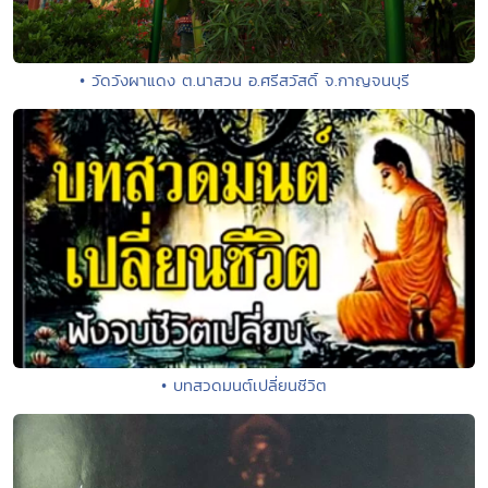
• วัดวังผาแดง ต.นาสวน อ.ศรีสวัสดิ์ จ.กาญจนบุรี
• บทสวดมนต์เปลี่ยนชีวิต