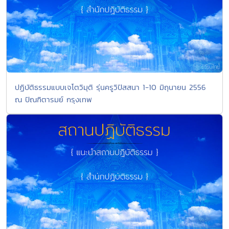
ปฏิบัติธรรมแบบเจโตวิมุติ รุ่นครูวิปัสสนา 1-10 มิถุนายน 2556
ณ ปัณฑิตารมย์ กรุงเทพ