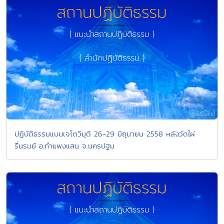
ปฏิบัติธรรมแบบเจโตวิมุติ 26-29 มิถุนายน 2558 หลังวัดไผ่
รื่นรมย์ อ.กำแพงแสน จ.นครปฐม