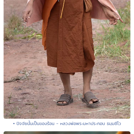
• ปัจจัยนั้นเป็นของร้อน - หลวงพ่อพระมหาประกอบ ธมฺมชีโว