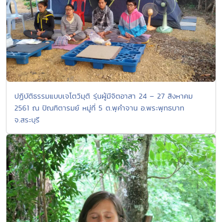
ปฏิบัติธรรมแบบเจโตวิมุติ รุ่นผู้มีจิตอาสา 24 – 27 สิงหาคม
2561 ณ ปัณฑิตารมย์ หมู่ที่ 5 ต.พุคำจาน อ.พระพุทธบาท
จ.สระบุรี