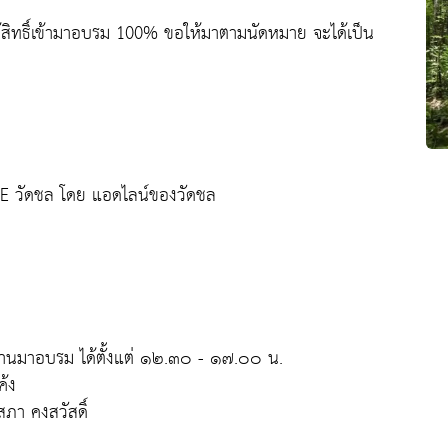
้สิทธิ์เข้ามาอบรม 100% ขอให้มาตามนัดหมาย จะได้เป็น
NE วัดชล โดย แอดไลน์ของวัดชล
ท่านมาอบรม ได้ตั้งแต่ ๑๒.๓๐ - ๑๗.๐๐ น.
ค้ง
า คงสวัสดิ์