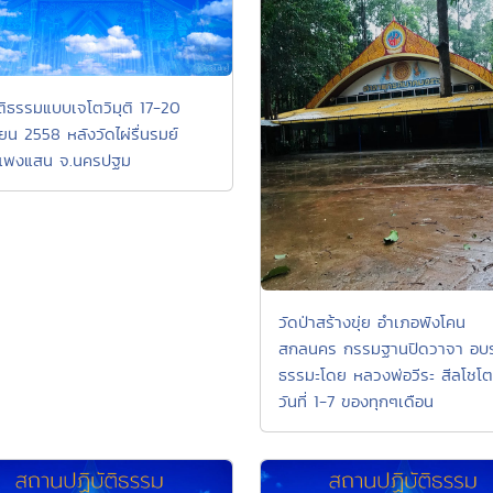
ัติธรรมแบบเจโตวิมุติ 17-20
ยน 2558 หลังวัดไผ่รื่นรมย์
แพงแสน จ.นครปฐม
วัดป่าสร้างขุ่ย อำเภอพังโคน
สกลนคร กรรมฐานปิดวาจา อบ
ธรรมะโดย หลวงพ่อวีระ สีลโชโต
วันที่ 1-7 ของทุกๆเดือน