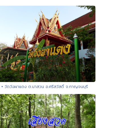
• วัดวังผาแดง ต.นาสวน อ.ศรีสวัสดิ์ จ.กาญจนบุรี