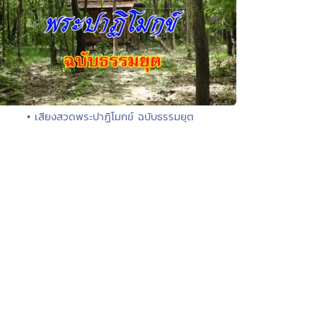
• เสียงสวดพระปาฏิโมกข์ ฉบับธรรมยุต