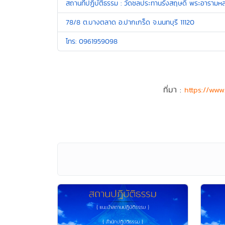
สถานที่ปฏิบัติธรรม : วัดชลประทานรังสฤษดิ์ พระอารามหล
78/8 ต.บางตลาด อ.ปากเกร็ด จ.นนทบุรี 11120
โทร: 0961959098
ที่มา :
https://www