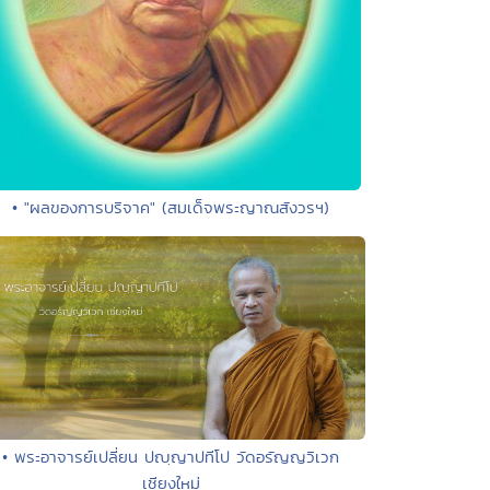
• "ผลของการบริจาค" (สมเด็จพระญาณสังวรฯ)
• พระอาจารย์เปลี่ยน ปญฺญาปทีโป วัดอรัญญวิเวก
เชียงใหม่