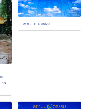
วัดวิปัสนา ปากช่อง
รม
 ทุก