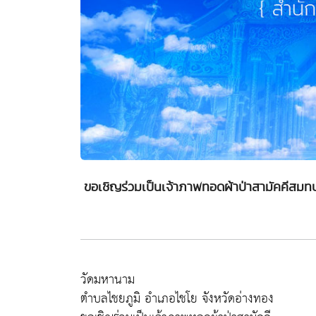
ขอเชิญร่วมเป็นเจ้าภาพทอดผ้าป่าสามัคคีสมท
วัดมหานาม
ตำบลไชยภูมิ อำเภอไชโย จังหวัดอ่างทอง