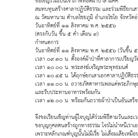
ขอเชิญร่วมเป็นเจ้าภาพทอดผ้าป่าสามัคคี
สมทบทุนสร้างศาลาปฏิบัติธรรม และร่วมพิธียกเส
ณ วัดมหานาม ตำบลไชยภูมิ อำเภอไชโย จังหวัดอ
วันอาทิตย์ที่ ๑๑ สิงหาคม พ.ศ. ๒๕๕๖
(ตรงกับวัน ขึ้น ๕ ค่ำ เดือน ๙)
กำหนดการ
วันอาทิตย์ที่ ๑๑ สิงหาคม พ.ศ. ๒๕๕๖ (วันขึ้น ๕
เวลา ๐๙.๓๐ น. ตั้งองค์ผ้าป่าที่ศาลาการเปรียญ
เวลา ๑๐.๐๐ น. พระสงฆ์เจริญพระพุทธมนต์
เวลา ๑๐.๔๕ น. ได้ฤกษ์ยกเสาเอกศาลาปฏิบัติธรร
เวลา ๑๑.๐๐ น. ถวายภัตตาหารเพลแด่พระภิกษุส
และรับประทานอาหารพร้อมกัน
เวลา ๑๒.๐๐ น. พร้อมกันถวายผ้าป่าเป็นอันเสร็จพ
จึงขอเรียนเชิญท่านผู้ใจบุญได้ร่วมพิธีตามวันและเ
ขอบุญกุศลตนสร้างถูกทางธรรม โจรไม่นำหนีเราเอ
เพราะหลักเกณฑ์บุญนั้นไม่มีเรี่ย ไม่เสื่อมเสียเหมื