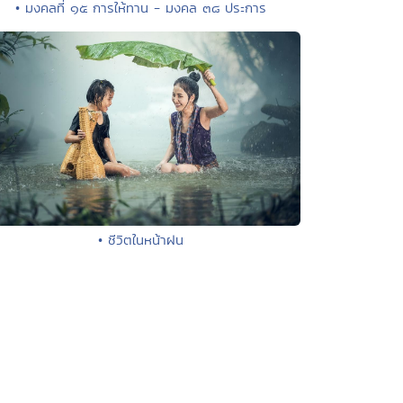
• มงคลที่ ๑๕ การให้ทาน - มงคล ๓๘ ประการ
• ชีวิตในหน้าฝน