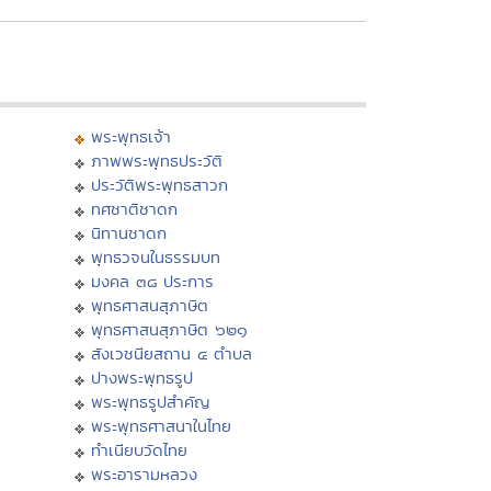
พระพุทธเจ้า
ภาพพระพุทธประวัติ
ประวัติพระพุทธสาวก
ทศชาติชาดก
นิทานชาดก
พุทธวจนในธรรมบท
มงคล ๓๘ ประการ
พุทธศาสนสุภาษิต
พุทธศาสนสุภาษิต ๖๒๑
สังเวชนียสถาน ๔ ตำบล
ปางพระพุทธรูป
พระพุทธรูปสำคัญ
พระพุทธศาสนาในไทย
ทำเนียบวัดไทย
พระอารามหลวง