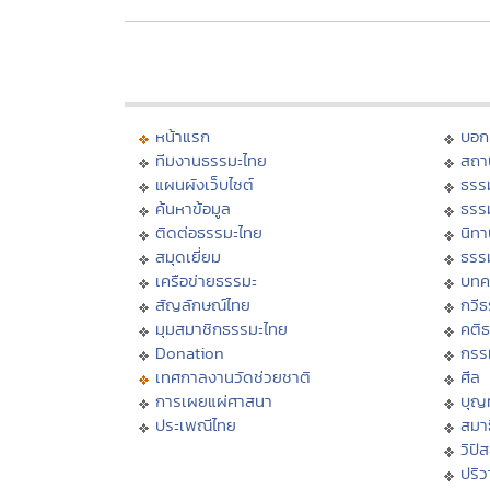
หน้าแรก
บอก
ทีมงานธรรมะไทย
สถา
แผนผังเว็บไซต์
ธรร
ค้นหาข้อมูล
ธรร
ติดต่อธรรมะไทย
นิทา
สมุดเยี่ยม
ธรร
เครือข่ายธรรมะ
บทค
สัญลักษณ์ไทย
กวี
มุมสมาชิกธรรมะไทย
คติ
Donation
กรร
เทศกาลงานวัดช่วยชาติ
ศีล
การเผยแผ่ศาสนา
บุญ
ประเพณีไทย
สมาธ
วิปั
ปริ