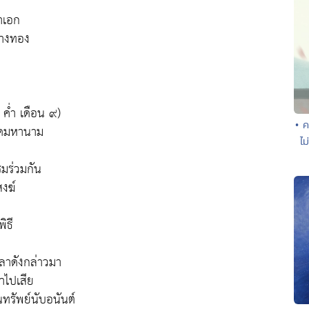
าเอก
่างทอง
 ค่ำ เดือน ๙)
• ค
วัดมหานาม
ไม
มร่วมกัน
งฆ์
ิธี
วลาดังกล่าวมา
าไปเสีย
อนทรัพย์นับอนันต์