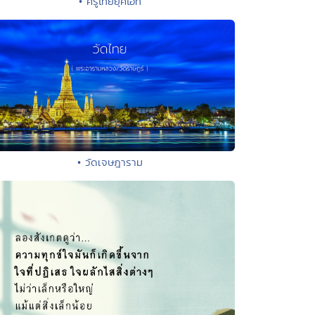
• ครูไทยยุคไอที
• วัดเจษฎาราม