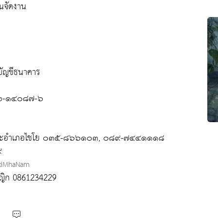
านจัดงาน
บัญชีธนาคาร
๓-๒-๑๔๐๘๗-๖
เจ้าคณะอำเภอไชโย ๐๓๕-๘๖๖๑๐๓, ๐๘๙-๗๔๔๑๑๑๘
๙
adMhaNam
ญญิก 0861234229