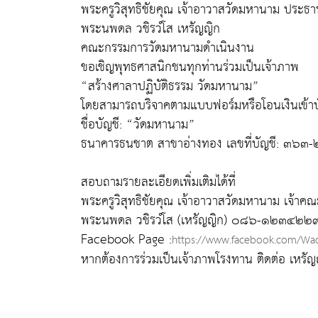
พระครูวิสุทธิชัยคุณ เจ้าอาวาสวัดมหานาม ประธ
พระนพดล วชิรวํโส เหรัญญิก
คณะกรรมการวัดมหานามดำเนินงาน
ขอเชิญพุทธศาสนิกชนทุกท่านร่วมเป็นเจ้าภาพ
“สร้างศาลาปฏิบัติธรรม วัดมหานาม”
โดยสามารถบริจาคตามแบบฟอร์มหรือโอนเงินเข้า
ชื่อบัญชี: “วัดมหานาม”
ธนาคารธนชาต สาขาอ่างทอง เลขที่บัญชี: ๓๖
สอบถามรายละเอียดเพิ่มเติมได้ที่
พระครูวิสุทธิชัยคุณ เจ้าอาวาสวัดมหานาม 
พระนพดล วชิรวํโส (เหรัญญิก) ๐๘๖-๑๒๓๔๒๒
Facebook Page :
https://www.facebook.com/W
หากต้องการร่วมเป็นเจ้าภาพโรงทาน ติดต่อ เหรั