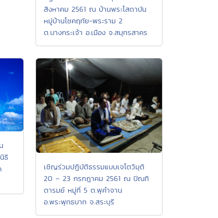
สิงหาคม 2561 ณ บ้านพระโสดาบัน
หมู่บ้านโชคฤทัย-พระราม 2
ต.บางกระเจ้า อ.เมือง จ.สมุทรสาคร
ัน
ิธิ
เชิญร่วมปฏิบัติธรรมแบบเจโตวิมุติ
ด
20 – 23 กรกฎาคม 2561 ณ ปัณฑิ
ตารมย์ หมู่ที่ 5 ต.พุคำจาน
อ.พระพุทธบาท จ.สระบุรี