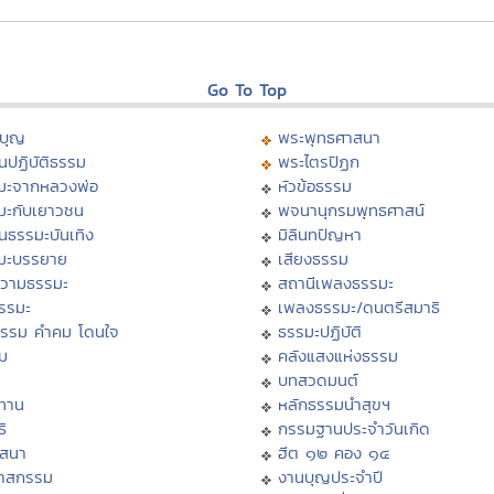
Go To Top
บุญ
พระพุทธศาสนา
นปฏิบัติธรรม
พระไตรปิฏก
มะจากหลวงพ่อ
หัวข้อธรรม
มะกับเยาวชน
พจนานุกรมพุทธศาสน์
นธรรมะบันเทิง
มิลินทปัญหา
มะบรรยาย
เสียงธรรม
วามธรรมะ
สถานีเพลงธรรมะ
ธรรมะ
เพลงธรรมะ/ดนตรีสมาธิ
ธรรม คำคม โดนใจ
ธรรมะปฏิบัติ
ม
คลังแสงแห่งธรรม
บทสวดมนต์
ทาน
หลักธรรมนำสุขฯ
ิ
กรรมฐานประจำวันเกิด
สสนา
ฮีต ๑๒ คอง ๑๔
วาสกรรม
งานบุญประจำปี