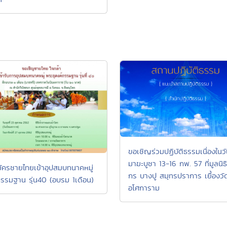
ขอเชิญร่วมปฏิบัติธรรมเนื่องในว
มาฆะบูชา 13-16 กพ. 57 ที่มูลนิธิน
มัครชายไทยเข้าอุปสมบทนาคหมู่
กร บางปู สมุทรปราการ เยื้องวั
รรมฐาน รุ่น40 (อบรม 1เดือน)
อโศการาม