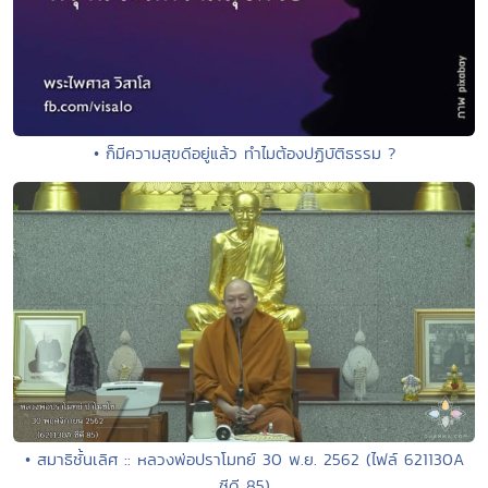
• ก็มีความสุขดีอยู่แล้ว ทำไมต้องปฏิบัติธรรม ?
• สมาธิชั้นเลิศ :: หลวงพ่อปราโมทย์ 30 พ.ย. 2562 (ไฟล์ 621130A
ซีดี 85)