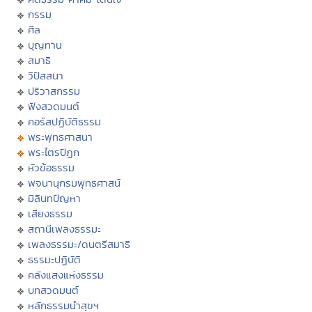
กรรม
ศีล
บุญทาน
สมาธิ
วิปัสสนา
ปริวาสกรรม
ฟังสวดมนต์
คอร์สปฏิบัติธรรม
พระพุทธศาสนา
พระไตรปิฏก
หัวข้อธรรม
พจนานุกรมพุทธศาสน์
มิลินทปัญหา
เสียงธรรม
สถานีเพลงธรรมะ
เพลงธรรมะ/ดนตรีสมาธิ
ธรรมะปฏิบัติ
คลังแสงแห่งธรรม
บทสวดมนต์
หลักธรรมนำสุขฯ