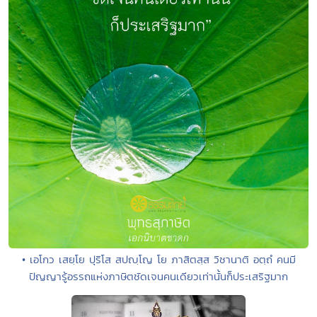
• เอโกว เสยฺโย ปุริโส สปญฺโญ โย ภาสิตสฺส วิชานาติ อตฺถํ คนมี
ปัญญารู้อรรถแห่งภาษิตชัดเจนคนเดียวเท่านั้นก็ประเสริฐมาก