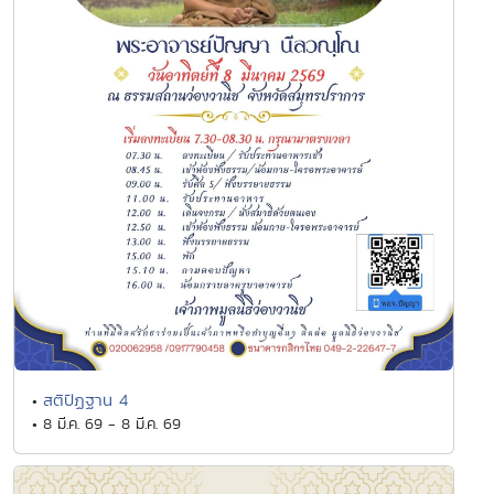
สติปัฏฐาน 4
•
• 8 มี.ค. 69 - 8 มี.ค. 69