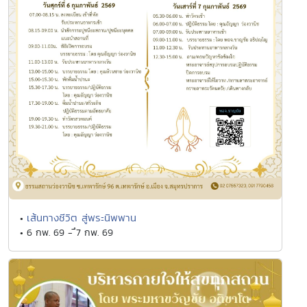
เส้นทางชีวิต สู่พระนิพพาน
•
• 6 กพ. 69 - ึ7 กพ. 69