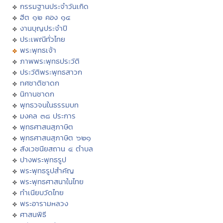
กรรมฐานประจำวันเกิด
ฮีต ๑๒ คอง ๑๔
งานบุญประจำปี
ประเพณีทั่วไทย
พระพุทธเจ้า
ภาพพระพุทธประวัติ
ประวัติพระพุทธสาวก
ทศชาติชาดก
นิทานชาดก
พุทธวจนในธรรมบท
มงคล ๓๘ ประการ
พุทธศาสนสุภาษิต
พุทธศาสนสุภาษิต ๖๒๑
สังเวชนียสถาน ๔ ตำบล
ปางพระพุทธรูป
พระพุทธรูปสำคัญ
พระพุทธศาสนาในไทย
ทำเนียบวัดไทย
พระอารามหลวง
ศาสนพิธี