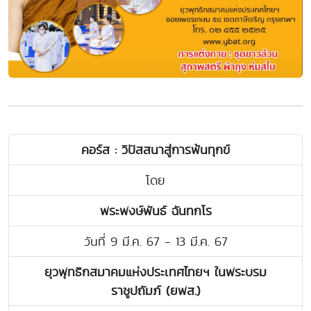
คอร์ส : วิปัสสนาสู่การพ้นทุกข์
โดย
พระพงษ์พันธ์ ฉันทกโร
วันที่ 9 มี.ค. 67 - 13 มี.ค. 67
ยุวพุทธิกสมาคมแห่งประเทศไทยฯ ในพระบรม
ราชูปถัมภ์ (ยพส.)