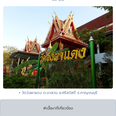
• วัดวังผาแดง ต.นาสวน อ.ศรีสวัสดิ์ จ.กาญจนบุรี
#เนื้อหาที่เกี่ยวข้อง