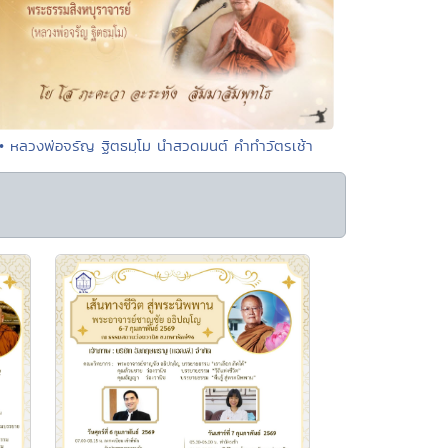
• หลวงพ่อจรัญ ฐิตธมฺโม นำสวดมนต์ คำทำวัตรเช้า