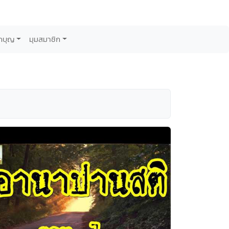
กบุญ
มุมสมาชิก