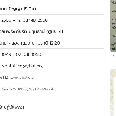
เทน ปัญญาปริทัตต์
คม 2566 - 12 มีนาคม 2566
ฉลิมพระเกียรติ ปทุมธานี (ศูนย์ ๒)
องสาม คลองหลวง ปทุมธานี 12120
63049 , 02-0163050
•
: ybatoffice@ybat.org
e/FB:
www.ybat.org
o.gl/maps/YNW52yNxyTZYJWnXA
์สปฏิบัติธรรม