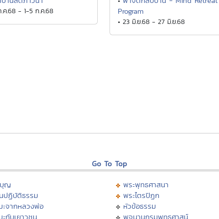
าปานสติภาวนา
พาจิตกลับบ้าน - Mind Retreat
•
ก.ค.68 - 1-5 ก.ค.68
Program
• 23 มิ.ย.68 - 27 มิ.ย.68
Go To Top
บุญ
พระพุทธศาสนา
นปฏิบัติธรรม
พระไตรปิฏก
มะจากหลวงพ่อ
หัวข้อธรรม
มะกับเยาวชน
พจนานุกรมพุทธศาสน์