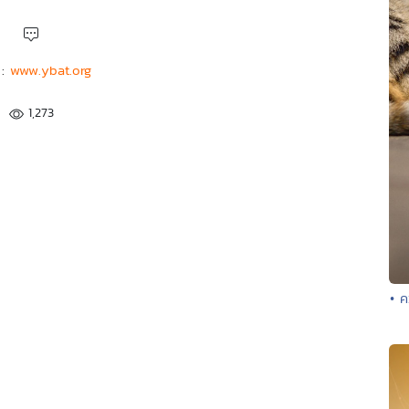
 :
www.ybat.org
1,273
• ค