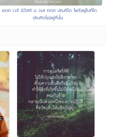
• ยตฺถ เวรี นิวีสติ น วเส ตตฺถ ปณฺฑิโต ไพรีอยู่ในที่ใด
บัณฑิตไม่อยู่ที่นั้น