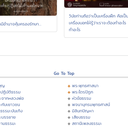
วินัยท่านถือว่าเป็นเครื่องฝึก คือเป็
เครื่องบอกให้รู้ว่าเราจะต้องทำอะไร 
มีอำนาจคุ้มครองรักษา...
ทำอะไร
Go To Top
บุญ
พระพุทธศาสนา
ปฏิบัติธรรม
พระไตรปิฏก
ะจากหลวงพ่อ
หัวข้อธรรม
ะกับเยาวชน
พจนานุกรมพุทธศาสน์
ธรรมะบันเทิง
มิลินทปัญหา
ะบรรยาย
เสียงธรรม
ามธรรมะ
สถานีเพลงธรรมะ