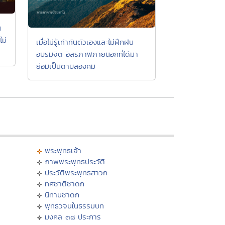
น
ไม่
เมื่อไม่รู้เท่าทันตัวเองและไม่ฝึกฝน
อบรมจิต อิสรภาพภายนอกที่ได้มา
ย่อมเป็นดาบสองคม
พระพุทธเจ้า
ภาพพระพุทธประวัติ
ประวัติพระพุทธสาวก
ทศชาติชาดก
นิทานชาดก
พุทธวจนในธรรมบท
มงคล ๓๘ ประการ