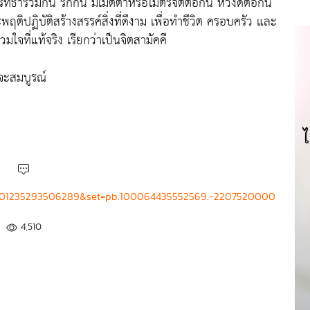
ศรัทธาร่วมกัน รักกัน มีเมตตาหรือไมตรีจิตต่อกัน หวังดีต่อกัน
ิปฏิบัติสร้างสรรค์สิ่งที่ดีงาม เพื่อทำชีวิต ครอบครัว และ
วมใจที่แท้จริง เรียกว่าเป็นจิตสามัคคี
็จะสมบูรณ์
=2601235293506289&set=pb.100064435552569.-2207520000
4,510