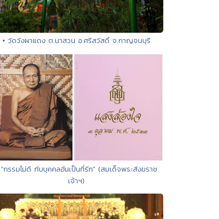
• วัดวังผาแดง ต.นาสวน อ.ศรีสวัสดิ์ จ.กาญจนบุรี
 "กรรมไม่ดี กับบุคคลอันเป็นที่รัก" (สมเด็จพระสังฆราช
เจ้าฯ)