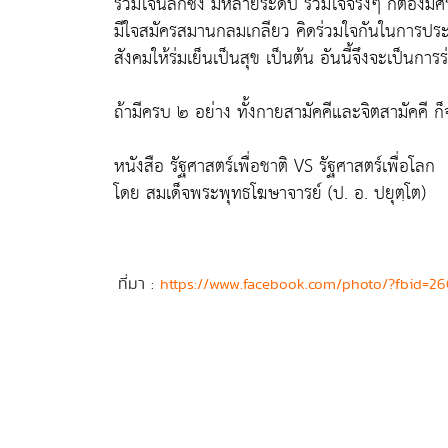
ร่วมใจนี้ลึกซึ้ง มีหลายระดับ ร่วมใจจริงๆ ก็ต้องมี
มีใจสมัครสมานกลมเกลียว คิดร่วมใจกันในการประพฤต
สังคมให้ร่มเย็นเป็นสุข เป็นต้น อันนี้จึงจะเป็นการร่
ถ้ามีครบ ๒ อย่าง ทั้งกายสามัคคีและจิตสามัคคี ก
หนังสือ รัฐศาสตร์เพื่อชาติ VS รัฐศาสตร์เพื่อโลก
โดย สมเด็จพระพุทธโฆษาจารย์ (ป. อ. ปยุตฺโต)
ที่มา :
https://www.facebook.com/photo/?fbid