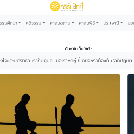
รรมศึกษา
คติธรรม
ศาสนสถาน
ศาสนพิธี
ประเพณี
บอ
ค้นหาในเว็บไซต์ :
ั้งใจและมีศรัทธา เราก็ปฏิบัติ เมื่อเราหดหู่ ขี้เกียจหรือท้อแท้ เราก็ปฏิบัติ