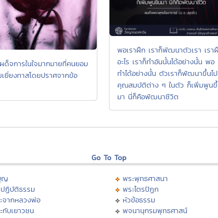
พอเราฝึก เราก็พัฒนาตัวเรา เราฝ
อะไร เราก็ทำอันนั้นได้อย่างนั้น พอ
เผด็จการในใจมากมายที่คนยอม
ทำได้อย่างนั้น ตัวเราก็พัฒนาขึ้นไป
เยี่ยงทาสโดยปราศจากข้อ
คุณสมบัติต่าง ๆ ในตัว ก็เพิ่มพูนขึ
มา นี่ก็คือพัฒนาชีวิต
Go To Top
บุญ
พระพุทธศาสนา
ปฏิบัติธรรม
พระไตรปิฏก
ะจากหลวงพ่อ
หัวข้อธรรม
ะกับเยาวชน
พจนานุกรมพุทธศาสน์