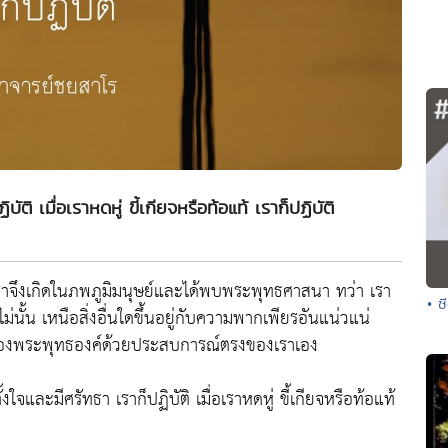
บัติ เมื่อเราหดหู่ ขี้เกียจหรือท้อแท้ เราก็ปฏิบัติ
ราจึงเกิดในภพภูมิมนุษย์และได้พบพระพุทธศาสนา ทว่า เรา
• ซ
ือไม่นั้น เหนือสิ่งอื่นใดขึ้นอยู่กับความพากเพียรอันแน่วแน่
ของพระพุทธองค์ด้วยประสบการณ์ตรงของเราเอง
ใจและมีศรัทธา เราก็ปฏิบัติ เมื่อเราหดหู่ ขี้เกียจหรือท้อแท้