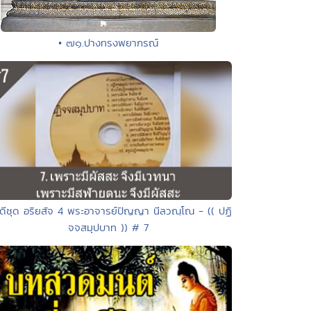
• ๗๑.ปางทรงพยากรณ์
ีดีชุด อริยสัจ 4 พระอาจารย์ปัญญา นีลวณฺโณ - (( ปฏิ
จจสมุปบาท )) # 7