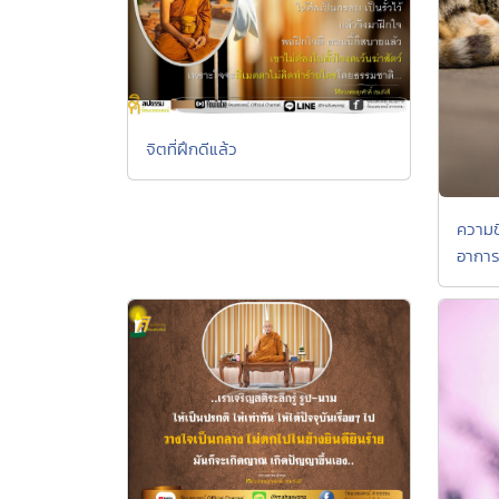
จิตที่ฝึกดีแล้ว
ความขี
อาการ