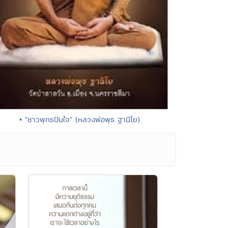
• "ชาวพุทธปันใจ" (หลวงพ่อพุธ ฐานิโย)