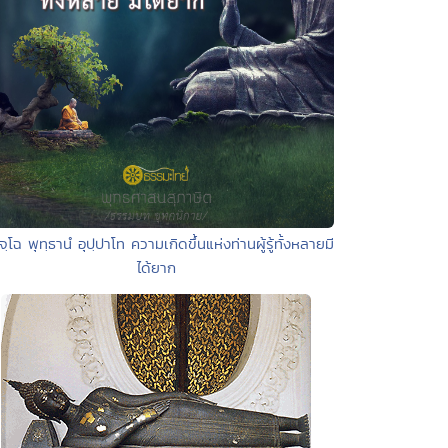
ิจฺโฉ พุทฺธานํ อุปฺปาโท ความเกิดขึ้นแห่งท่านผู้รู้ทั้งหลายมี
ได้ยาก