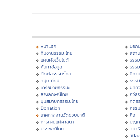
หน้าแรก
บอก
ทีมงานธรรมะไทย
สถาน
แผนผังเว็บไซต์
ธรรม
ค้นหาข้อมูล
ธรรม
ติดต่อธรรมะไทย
นิทาน
สมุดเยี่ยม
ธรรม
เครือข่ายธรรมะ
บทคว
สัญลักษณ์ไทย
กวีธ
มุมสมาชิกธรรมะไทย
คติธ
Donation
กรร
เทศกาลงานวัดช่วยชาติ
ศีล
การเผยแผ่ศาสนา
บุญท
ประเพณีไทย
สมาธิ
วิปัส