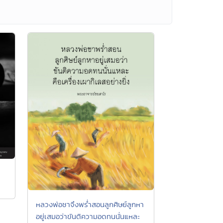
หลวงพ่อชาจึงพร่ำสอนลูกศิษย์ลูกหา
อยู่เสมอว่าขันติความอดทนนั่นแหละ