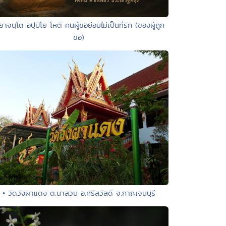
ยาจนฺโต อปฺปิโย โหติ คนผู้ขอย่อมไม่เป็นที่รัก (ของผู้ถูก
ขอ)
• วัดวังผาแดง ต.นาสวน อ.ศรีสวัสดิ์ จ.กาญจนบุรี