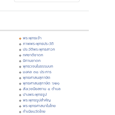
พระพุทธเจ้า
ภาพพระพุทธประวัติ
ประวัติพระพุทธสาวก
ทศชาติชาดก
นิทานชาดก
พุทธวจนในธรรมบท
มงคล ๓๘ ประการ
พุทธศาสนสุภาษิต
พุทธศาสนสุภาษิต ๖๒๑
สังเวชนียสถาน ๔ ตำบล
ปางพระพุทธรูป
พระพุทธรูปสำคัญ
พระพุทธศาสนาในไทย
ทำเนียบวัดไทย