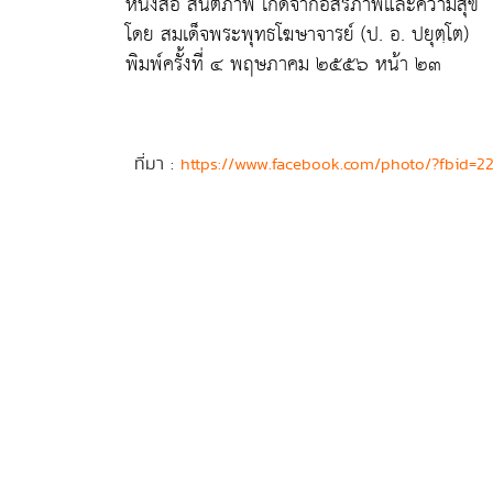
หนังสือ สันติภาพ เกิดจากอิสรภาพและความสุข
โดย สมเด็จพระพุทธโฆษาจารย์ (ป. อ. ปยุตฺโต)
พิมพ์ครั้งที่ ๔ พฤษภาคม ๒๕๕๖ หน้า ๒๓
ที่มา :
https://www.facebook.com/photo/?fbid