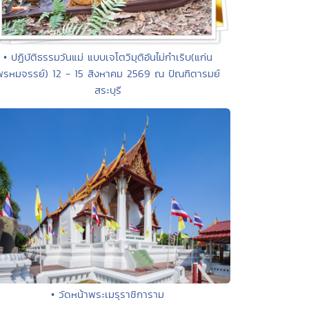
• ปฏิบัติธรรมวันแม่ แบบเจโตวิมุติอันไม่กำเริบ(แก่น
พรหมจรรย์) 12 - 15 สิงหาคม 2569 ณ ปัณฑิตารมย์
สระบุรี
• วัดหน้าพระเมรุราชิการาม