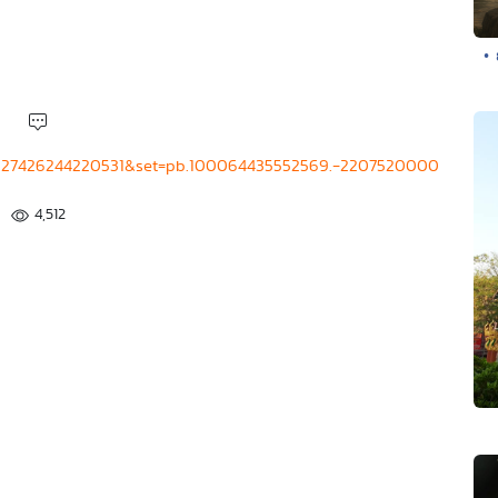
• 
=2227426244220531&set=pb.100064435552569.-2207520000
4,512