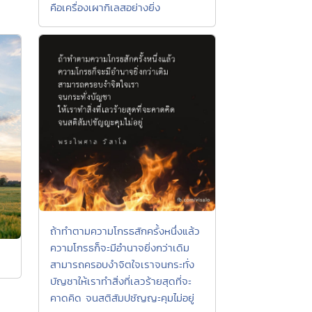
คือเครื่องเผากิเลสอย่างยิ่ง
ถ้าทำตามความโกรธสักครั้งหนึ่งแล้ว
ความโกรธก็จะมีอำนาจยิ่งกว่าเดิม
สามารถครอบงำจิตใจเราจนกระทั่ง
บัญชาให้เราทำสิ่งที่เลวร้ายสุดที่จะ
คาดคิด จนสติสัมปชัญญะคุมไม่อยู่