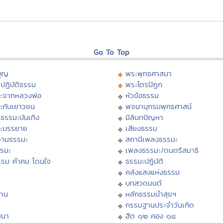
Go To Top
บุญ
พระพุทธศาสนา
ปฏิบัติธรรม
พระไตรปิฏก
ะจากหลวงพ่อ
หัวข้อธรรม
ะกับเยาวชน
พจนานุกรมพุทธศาสน์
ธรรมะบันเทิง
มิลินทปัญหา
ะบรรยาย
เสียงธรรม
ามธรรมะ
สถานีเพลงธรรมะ
รรมะ
เพลงธรรมะ/ดนตรีสมาธิ
รรม คำคม โดนใจ
ธรรมะปฏิบัติ
ม
คลังแสงแห่งธรรม
บทสวดมนต์
าน
หลักธรรมนำสุขฯ
กรรมฐานประจำวันเกิด
สนา
ฮีต ๑๒ คอง ๑๔