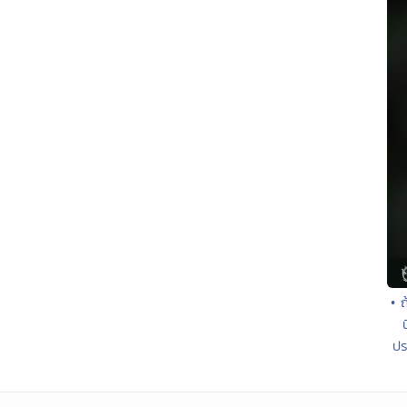
• ถ
ปร