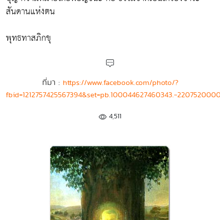
สันดานแห่งตน
พุทธทาสภิกขุ
ที่มา :
https://www.facebook.com/photo/?
fbid=1212757425567394&set=pb.100044627460343.-2207520000
4,511