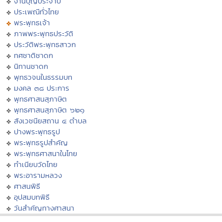
งานบุญประจำปี
ประเพณีทั่วไทย
พระพุทธเจ้า
ภาพพระพุทธประวัติ
ประวัติพระพุทธสาวก
ทศชาติชาดก
นิทานชาดก
พุทธวจนในธรรมบท
มงคล ๓๘ ประการ
พุทธศาสนสุภาษิต
พุทธศาสนสุภาษิต ๖๒๑
สังเวชนียสถาน ๔ ตำบล
ปางพระพุทธรูป
พระพุทธรูปสำคัญ
พระพุทธศาสนาในไทย
ทำเนียบวัดไทย
พระอารามหลวง
ศาสนพิธี
อุปสมบทพิธี
วันสำคัญทางศาสนา