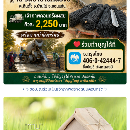
• ✨ขอเชิญร่วมเป็นเจ้าภาพสร้างถนนคอนกรีต✨