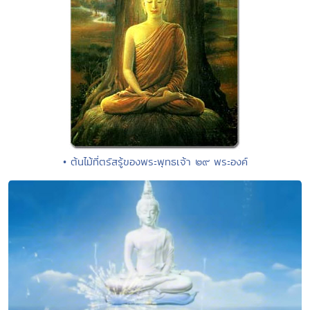
• ต้นไม้ที่ตรัสรู้ของพระพุทธเจ้า ๒๙ พระองค์