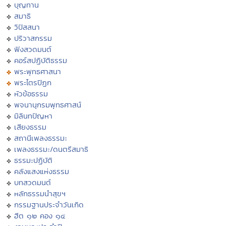
บุญทาน
สมาธิ
วิปัสสนา
ปริวาสกรรม
ฟังสวดมนต์
คอร์สปฏิบัติธรรม
พระพุทธศาสนา
พระไตรปิฏก
หัวข้อธรรม
พจนานุกรมพุทธศาสน์
มิลินทปัญหา
เสียงธรรม
สถานีเพลงธรรมะ
เพลงธรรมะ/ดนตรีสมาธิ
ธรรมะปฏิบัติ
คลังแสงแห่งธรรม
บทสวดมนต์
หลักธรรมนำสุขฯ
กรรมฐานประจำวันเกิด
ฮีต ๑๒ คอง ๑๔