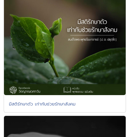
มีสติรักษาตัว เท่ากับช่วยรักษาสังคม