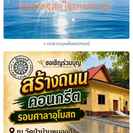
• บทสวดจุลลไชยยปกรณ์