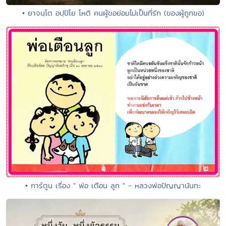
• ยาจนฺโต อปฺปิโย โหติ คนผู้ขอย่อมไม่เป็นที่รัก (ของผู้ถูกขอ)
• การ์ตูน เรื่อง " พ่อ เตือน ลูก " - หลวงพ่อปัญญานันทะ