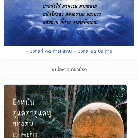
• มงคลที่ ๑๕ การให้ทาน - มงคล ๓๘ ประการ
#เนื้อหาที่เกี่ยวข้อง