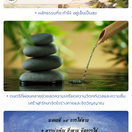
• หลักธรรมที่จะทำให้ อยู่เย็นเป็นสุข
• ดนตรีที่ผ่อนคลายช่วยลดความเครียดความวิตกกังวลและความซึม
เศร้า🌿รักษาจิตใจร่างกายและจิตวิญญาณ