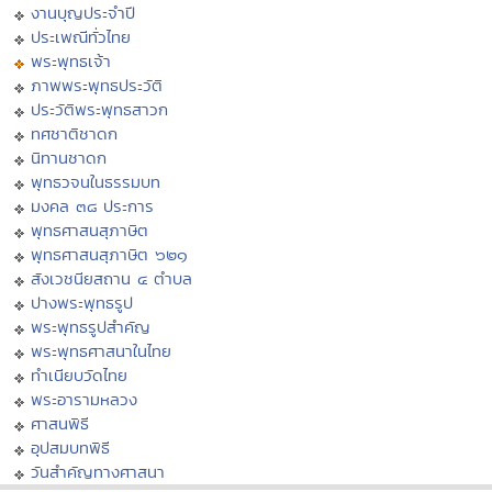
งานบุญประจำปี
ประเพณีทั่วไทย
พระพุทธเจ้า
ภาพพระพุทธประวัติ
ประวัติพระพุทธสาวก
ทศชาติชาดก
นิทานชาดก
พุทธวจนในธรรมบท
มงคล ๓๘ ประการ
พุทธศาสนสุภาษิต
พุทธศาสนสุภาษิต ๖๒๑
สังเวชนียสถาน ๔ ตำบล
ปางพระพุทธรูป
พระพุทธรูปสำคัญ
พระพุทธศาสนาในไทย
ทำเนียบวัดไทย
พระอารามหลวง
ศาสนพิธี
อุปสมบทพิธี
วันสำคัญทางศาสนา