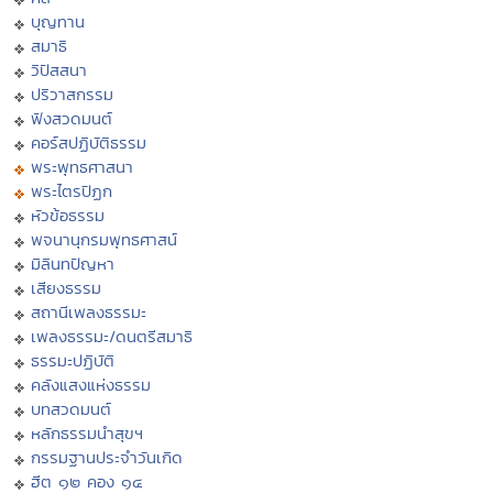
บุญทาน
สมาธิ
วิปัสสนา
ปริวาสกรรม
ฟังสวดมนต์
คอร์สปฏิบัติธรรม
พระพุทธศาสนา
พระไตรปิฏก
หัวข้อธรรม
พจนานุกรมพุทธศาสน์
มิลินทปัญหา
เสียงธรรม
สถานีเพลงธรรมะ
เพลงธรรมะ/ดนตรีสมาธิ
ธรรมะปฏิบัติ
คลังแสงแห่งธรรม
บทสวดมนต์
หลักธรรมนำสุขฯ
กรรมฐานประจำวันเกิด
ฮีต ๑๒ คอง ๑๔