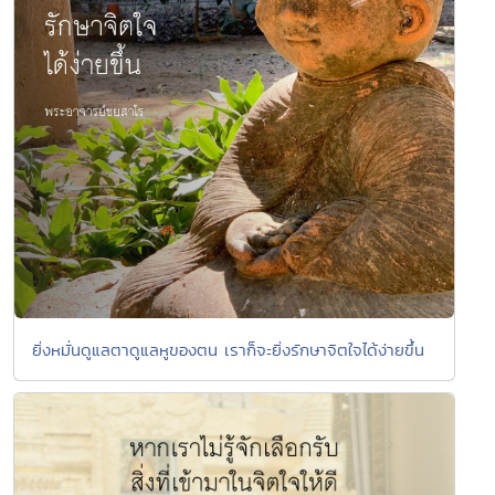
ยิ่งหมั่นดูแลตาดูแลหูของตน เราก็จะยิ่งรักษาจิตใจได้ง่ายขึ้น