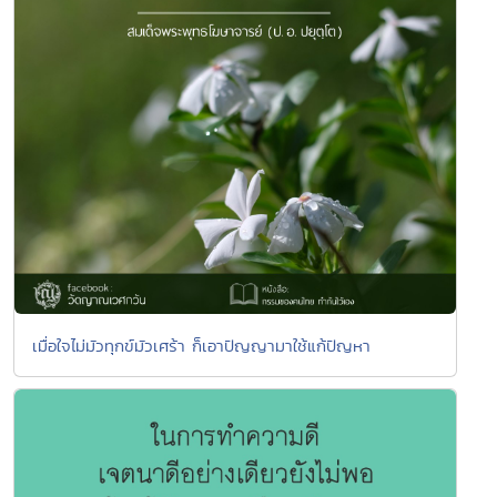
เมื่อใจไม่มัวทุกข์มัวเศร้า ก็เอาปัญญามาใช้แก้ปัญหา