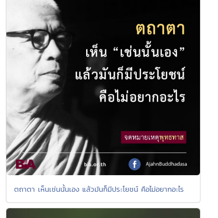
ตถาตา เห็นเช่นนั้นเอง แล้วมันก็มีประโยชน์ คือไม่อยากอะไร