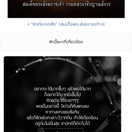
• "จิตกับเจตสิก" (สมเด็จพระสังฆราชเจ้าฯ)
#เนื้อหาที่เกี่ยวข้อง