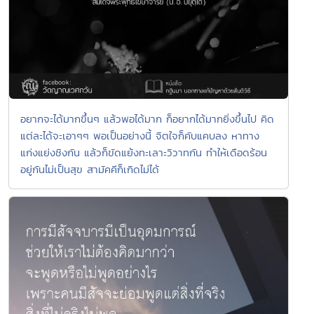
อยากจะได้มากขึ้นๆ แล้วพอได้มาก ก็อยากได้มากยิ่งขึ้นไป คิด
แต่ละได้จะเอาๆๆ พอเป็นอย่างนี้ จิตใจก็คับแคบลง หาทาง
แก่งแย่งชิงกัน แล้วก็ขัดแย้งทะเลาะวิวาทกัน ทำให้เดือดร้อน
อยู่กันไม่เป็นสุข สามัคคีก็เกิดไม่ได้