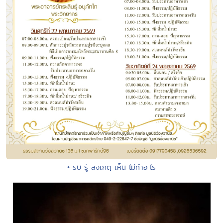
• รับ รู้ สังเกตุ เห็น ไม่ทำอะไร