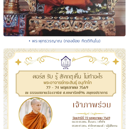
• พระพุทธวรญาณ (ทองย้อย กิตฺติทินฺโน)