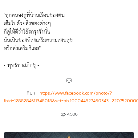
"ทุกคนจงดูที่บ้านเรือนของตน
เต็มไปด้วยสิ่งของต่างๆ
ก็ดูให้ดีว่าไอ้รกรุงรังนั่น
มันเป็นของที่ส่งเสริมความสงบสุข
หรือส่งเสริมกิเลส"
- พุทธทาสภิกขุ -
ที่มา :
https://www.facebook.com/photo/?
fbid=1288284511348018&set=pb.100044627460343.-2207520000
4,506