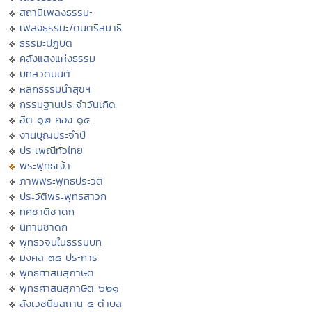
สถานีเพลงธรรมะ
เพลงธรรมะ/ดนตรีสมาธิ
ธรรมะปฏิบัติ
คลังแสงแห่งธรรม
บทสวดมนต์
หลักธรรมนำสุขฯ
กรรมฐานประจำวันเกิด
ฮีต ๑๒ คอง ๑๔
งานบุญประจำปี
ประเพณีทั่วไทย
พระพุทธเจ้า
ภาพพระพุทธประวัติ
ประวัติพระพุทธสาวก
ทศชาติชาดก
นิทานชาดก
พุทธวจนในธรรมบท
มงคล ๓๘ ประการ
พุทธศาสนสุภาษิต
พุทธศาสนสุภาษิต ๖๒๑
สังเวชนียสถาน ๔ ตำบล