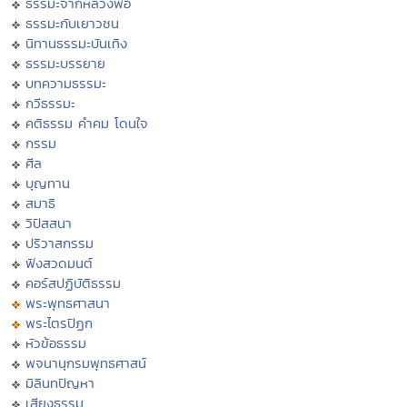
ธรรมะจากหลวงพ่อ
ธรรมะกับเยาวชน
นิทานธรรมะบันเทิง
ธรรมะบรรยาย
บทความธรรมะ
กวีธรรมะ
คติธรรม คำคม โดนใจ
กรรม
ศีล
บุญทาน
สมาธิ
วิปัสสนา
ปริวาสกรรม
ฟังสวดมนต์
คอร์สปฏิบัติธรรม
พระพุทธศาสนา
พระไตรปิฏก
หัวข้อธรรม
พจนานุกรมพุทธศาสน์
มิลินทปัญหา
เสียงธรรม