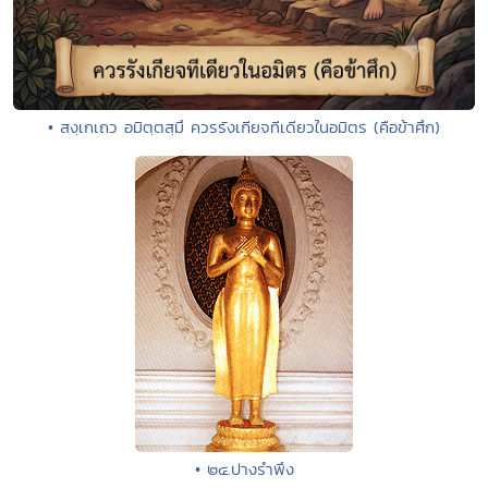
• สงฺเกเถว อมิตฺตสฺมึ ควรรังเกียจทีเดียวในอมิตร (คือข้าศึก)
• ๒๔.ปางรำพึง