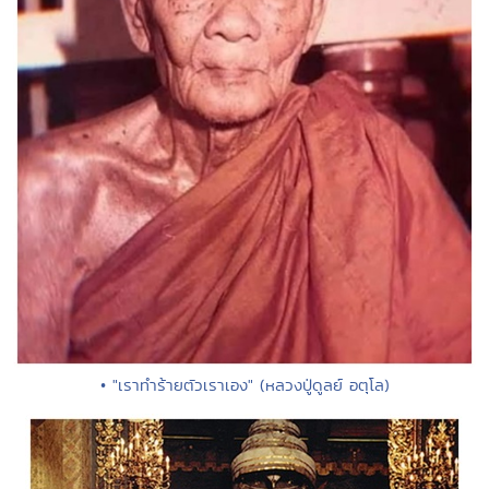
• "เราทำร้ายตัวเราเอง" (หลวงปู่ดูลย์ อตุโล)