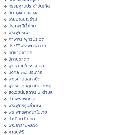
กรรมฐานประจำวันเกิด
ฮีต ๑๒ คอง ๑๔
งานบุญประจำปี
ประเพณีทั่วไทย
พระพุทธเจ้า
ภาพพระพุทธประวัติ
ประวัติพระพุทธสาวก
ทศชาติชาดก
นิทานชาดก
พุทธวจนในธรรมบท
มงคล ๓๘ ประการ
พุทธศาสนสุภาษิต
พุทธศาสนสุภาษิต ๖๒๑
สังเวชนียสถาน ๔ ตำบล
ปางพระพุทธรูป
พระพุทธรูปสำคัญ
พระพุทธศาสนาในไทย
ทำเนียบวัดไทย
พระอารามหลวง
ศาสนพิธี