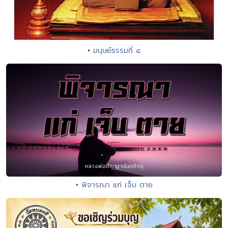
• มนุษย์ธรรมที่ ๔
• พิจารณา แก่ เจ็บ ตาย