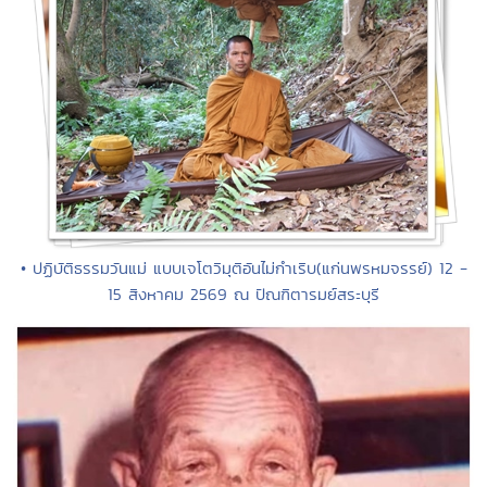
• ปฏิบัติธรรมวันแม่ แบบเจโตวิมุติอันไม่กำเริบ(แก่นพรหมจรรย์) 12 -
15 สิงหาคม 2569 ณ ปัณฑิตารมย์สระบุรี