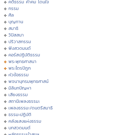
คติธรรม คำคม โดนใจ
กรรม
ศีล
บุญทาน
สมาธิ
วิปัสสนา
ปริวาสกรรม
ฟังสวดมนต์
คอร์สปฏิบัติธรรม
พระพุทธศาสนา
พระไตรปิฏก
หัวข้อธรรม
พจนานุกรมพุทธศาสน์
มิลินทปัญหา
เสียงธรรม
สถานีเพลงธรรมะ
เพลงธรรมะ/ดนตรีสมาธิ
ธรรมะปฏิบัติ
คลังแสงแห่งธรรม
บทสวดมนต์
หลักธรรมนำสุขฯ