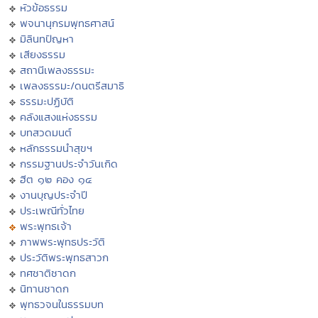
หัวข้อธรรม
พจนานุกรมพุทธศาสน์
มิลินทปัญหา
เสียงธรรม
สถานีเพลงธรรมะ
เพลงธรรมะ/ดนตรีสมาธิ
ธรรมะปฏิบัติ
คลังแสงแห่งธรรม
บทสวดมนต์
หลักธรรมนำสุขฯ
กรรมฐานประจำวันเกิด
ฮีต ๑๒ คอง ๑๔
งานบุญประจำปี
ประเพณีทั่วไทย
พระพุทธเจ้า
ภาพพระพุทธประวัติ
ประวัติพระพุทธสาวก
ทศชาติชาดก
นิทานชาดก
พุทธวจนในธรรมบท