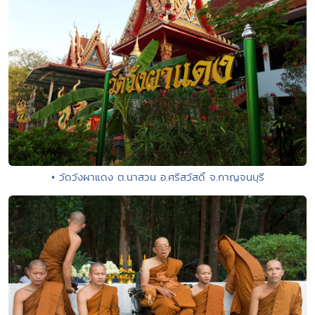
• วัดวังผาแดง ต.นาสวน อ.ศรีสวัสดิ์ จ.กาญจนบุรี