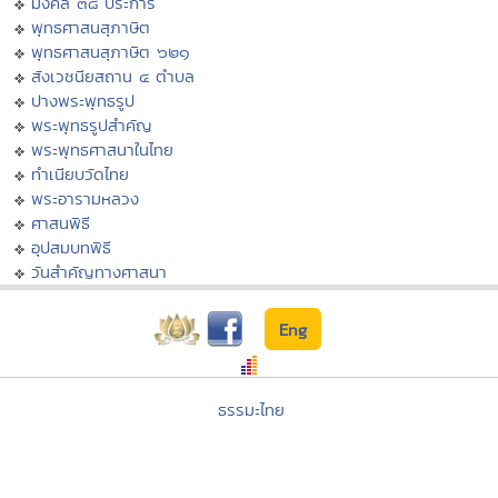
มงคล ๓๘ ประการ
พุทธศาสนสุภาษิต
พุทธศาสนสุภาษิต ๖๒๑
สังเวชนียสถาน ๔ ตำบล
ปางพระพุทธรูป
พระพุทธรูปสำคัญ
พระพุทธศาสนาในไทย
ทำเนียบวัดไทย
พระอารามหลวง
ศาสนพิธี
อุปสมบทพิธี
วันสำคัญทางศาสนา
Eng
ธรรมะไทย