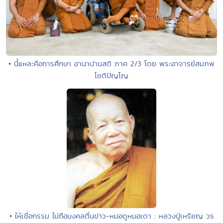
• นี้แหละคือการศึกษา อานาปานสติ ภาค 2/3 โดย พระอาจารย์สมภพ
โชติปัญโญ
• ให้เชื่อกรรม ไม่ถือมงคลตื่นข่าว-หมอดูหมอเดา : หลวงปู่เหรียญ วร