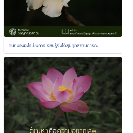
คนที่มองอะไรเป็นการเรียนรู้จึงได้สุขทุกสถานการณ์