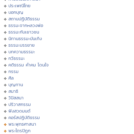
ประเพณีไทย
บอกบุญ
สถานปฏิบัติธรรม
ธรรมะจากหลวงพ่อ
ธรรมะกับเยาวชน
นิทานธรรมะบันเทิง
ธรรมะบรรยาย
บทความธรรมะ
กวีธรรมะ
คติธรรม คำคม โดนใจ
กรรม
ศีล
บุญทาน
สมาธิ
วิปัสสนา
ปริวาสกรรม
ฟังสวดมนต์
คอร์สปฏิบัติธรรม
พระพุทธศาสนา
พระไตรปิฏก