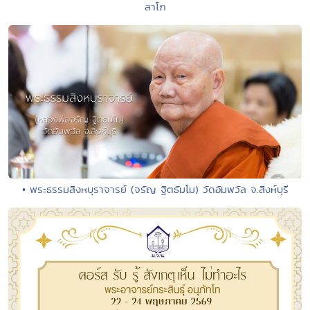
ลาโภ
• พระธรรมสิงหบุราจารย์ (จรัญ ฐิตธัมโม) วัดอัมพวัล จ.สิงห์บุรี