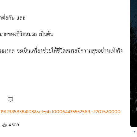
ึกต่อกัน และ
งหมายของชีวิตสมรส เป็นต้น
รรมมงคล จะเป็นเครื่องช่วยให้ชีวิตสมรสมีความสุขอย่างแท้จริง
=2219123858384103&set=pb.100064435552569.-2207520000
4,508
•