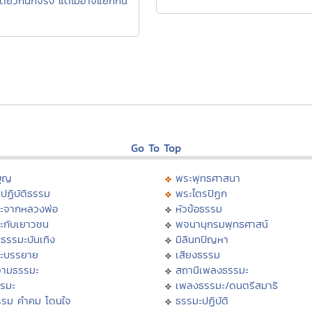
ดียวกันก็จริง แต่ไม่อาจแยกกัน
Go To Top
บุญ
พระพุทธศาสนา
ปฏิบัติธรรม
พระไตรปิฏก
ะจากหลวงพ่อ
หัวข้อธรรม
ะกับเยาวชน
พจนานุกรมพุทธศาสน์
ธรรมะบันเทิง
มิลินทปัญหา
ะบรรยาย
เสียงธรรม
ามธรรมะ
สถานีเพลงธรรมะ
รรมะ
เพลงธรรมะ/ดนตรีสมาธิ
รรม คำคม โดนใจ
ธรรมะปฏิบัติ