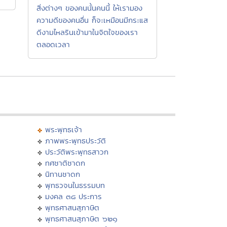
สิ่งต่างๆ ของคนนั้นคนนี้ ให้เรามอง
ความดีของคนอื่น ก็จะเหมือนมีกระแส
ดีงามไหลรินเข้ามาในจิตใจของเรา
ตลอดเวลา
พระพุทธเจ้า
ภาพพระพุทธประวัติ
ประวัติพระพุทธสาวก
ทศชาติชาดก
นิทานชาดก
พุทธวจนในธรรมบท
มงคล ๓๘ ประการ
พุทธศาสนสุภาษิต
พุทธศาสนสุภาษิต ๖๒๑