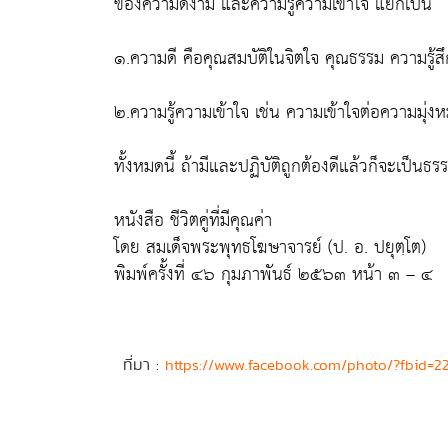
ของความดีงาม และความรู้ความเข้าใจ แยกเป็น
๑.ความดี คือคุณสมบัติในจิตใจ คุณธรรม ความรู้ส
๒.ความรู้ความเข้าใจ เช่น ความเข้าใจต่อความมุ่
ทั้งหมดนี้ ถ้ามีและปฏิบัติถูกต้องดีแล้วก็จะเป็นธ
หนังสือ ชีวิตคู่ที่มีคุณค่า
โดย สมเด็จพระพุทธโฆษาจารย์ (ป. อ. ปยุตฺโต)
พิมพ์ครั้งที่ ๔๖ กุมภาพันธ์ ๒๕๖๓ หน้า ๓ – ๔
ที่มา :
https://www.facebook.com/photo/?fbid