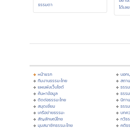
อย่างเ
ธรรมดา
ได้เลย
หน้าแรก
บอก
ทีมงานธรรมะไทย
สถาน
แผนผังเว็บไซต์
ธรรม
ค้นหาข้อมูล
ธรรม
ติดต่อธรรมะไทย
นิทาน
สมุดเยี่ยม
ธรรม
เครือข่ายธรรมะ
บทคว
สัญลักษณ์ไทย
กวีธ
มุมสมาชิกธรรมะไทย
คติธ