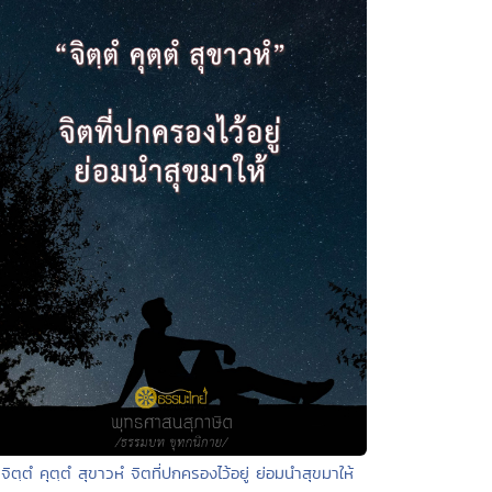
 จิตฺตํ คุตฺตํ สุขาวหํ จิตที่ปกครองไว้อยู่ ย่อมนำสุขมาให้