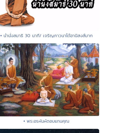
• นำนั่งสมาธิ 30 นาที/ เจริญภาวนาได้อานิสงส์มาก
• พระอรหันห์ตอบแทนคุณ