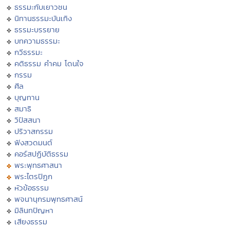
ธรรมะกับเยาวชน
นิทานธรรมะบันเทิง
ธรรมะบรรยาย
บทความธรรมะ
กวีธรรมะ
คติธรรม คำคม โดนใจ
กรรม
ศีล
บุญทาน
สมาธิ
วิปัสสนา
ปริวาสกรรม
ฟังสวดมนต์
คอร์สปฏิบัติธรรม
พระพุทธศาสนา
พระไตรปิฏก
หัวข้อธรรม
พจนานุกรมพุทธศาสน์
มิลินทปัญหา
เสียงธรรม