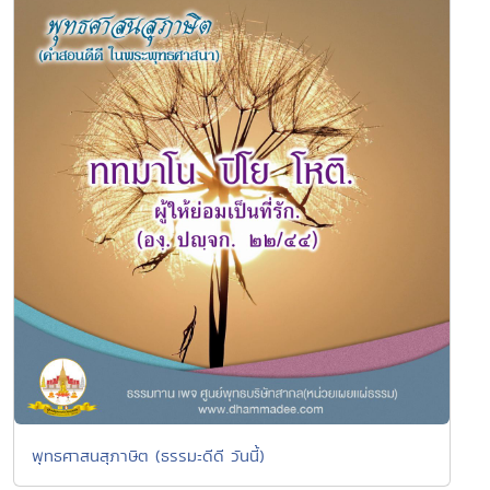
พุทธศาสนสุภาษิต (ธรรมะดีดี วันนี้)