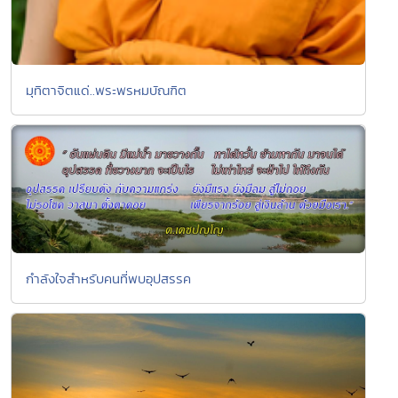
มุทิตาจิตแด่..พระพรหมบัณฑิต
กำลังใจสำหรับคนที่พบอุปสรรค