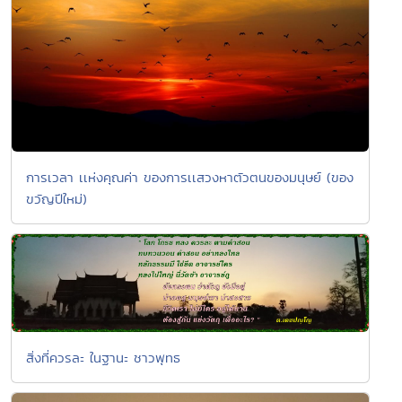
การเวลา เเห่งคุณค่า ของการเเสวงหาตัวตนของมนุษย์ (ของ
ขวัญปีใหม่)
สิ่งที่ควรละ ในฐานะ ชาวพุทธ