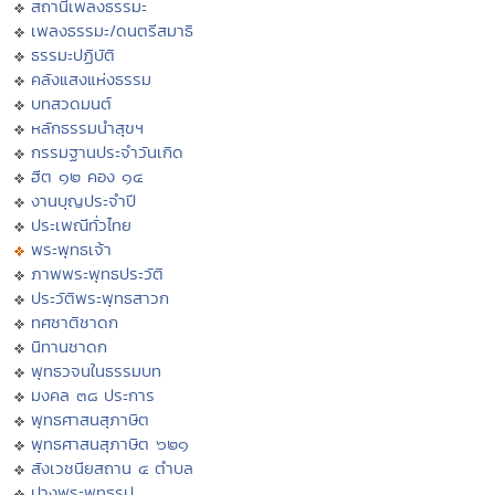
สถานีเพลงธรรมะ
เพลงธรรมะ/ดนตรีสมาธิ
ธรรมะปฏิบัติ
คลังแสงแห่งธรรม
บทสวดมนต์
หลักธรรมนำสุขฯ
กรรมฐานประจำวันเกิด
ฮีต ๑๒ คอง ๑๔
งานบุญประจำปี
ประเพณีทั่วไทย
พระพุทธเจ้า
ภาพพระพุทธประวัติ
ประวัติพระพุทธสาวก
ทศชาติชาดก
นิทานชาดก
พุทธวจนในธรรมบท
มงคล ๓๘ ประการ
พุทธศาสนสุภาษิต
พุทธศาสนสุภาษิต ๖๒๑
สังเวชนียสถาน ๔ ตำบล
ปางพระพุทธรูป