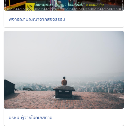
พิจารณาปัญญาจากสัจจธรรม
นรชน ผู้ว่ายในกิเลสกาม