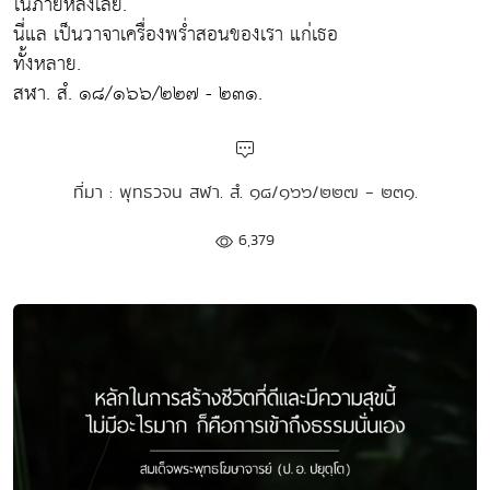
ในภายหลังเลย.
นี่แล เป็นวาจาเครื่องพร่ำสอนของเรา แก่เธอ
ทั้งหลาย.
สฬา. สํ. ๑๘/๑๖๖/๒๒๗ - ๒๓๑.
ที่มา : พุทธวจน สฬา. สํ. ๑๘/๑๖๖/๒๒๗ - ๒๓๑.
6,379