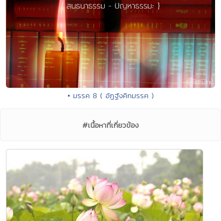
• มรรค 8 ( อัฏฐังคิกมรรค )
#เนื้อหาที่เกี่ยวข้อง