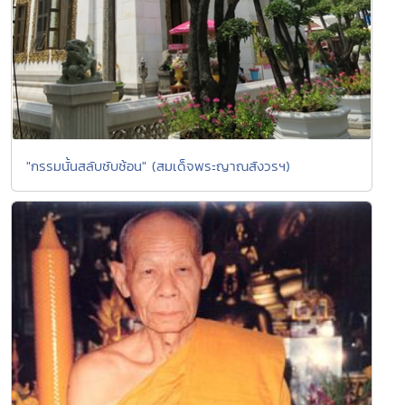
"กรรมนั้นสลับซับซ้อน" (สมเด็จพระญาณสังวรฯ)