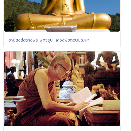
อานิสงส์สร้างพระพุทธรูป หลวงพ่อตอบปัญหา