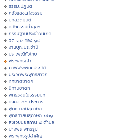
ธรรมะปฏิบัติ
คลังแสงแห่งธรรม
บทสวดมนต์
หลักธรรมนำสุขฯ
กรรมฐานประจำวันเกิด
ฮีต ๑๒ คอง ๑๔
งานบุญประจำปี
ประเพณีทั่วไทย
พระพุทธเจ้า
ภาพพระพุทธประวัติ
ประวัติพระพุทธสาวก
ทศชาติชาดก
นิทานชาดก
พุทธวจนในธรรมบท
มงคล ๓๘ ประการ
พุทธศาสนสุภาษิต
พุทธศาสนสุภาษิต ๖๒๑
สังเวชนียสถาน ๔ ตำบล
ปางพระพุทธรูป
พระพุทธรูปสำคัญ