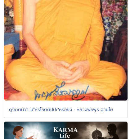
ดูจิตตนว่า มี"หิริโอตตัปปะ"หรือยัง : หลวงพ่อพุธ ฐานิโย