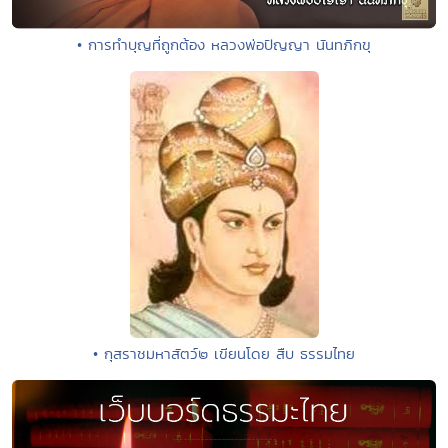
• การทำบุญที่ถูกต้อง หลวงพ่อปัญญา นันทภิกขุ
• กุสราชมหาสัตว์๒ เขียนโดย สืบ ธรรมไทย