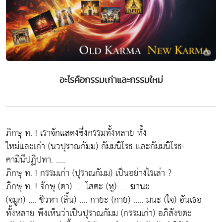
อะไรคือกรรมเก่าและกรรมใหม่
ภิกษุ ท. ! เราจักแสดงซึ่งกรรมทั้งหลาย ทั้ง
ใหม่และเก่า (นวปุราณกัมม) กัมมนิโรธ และกัมมนิโรธ-
คามินีปฏิปทา. .....
ภิกษุ ท. ! กรรมเก่า (ปุราณกัมม) เป็นอย่างไรเล่า ?
ภิกษุ ท. ! จักษุ (ตา) .... โสตะ (หู) .... ฆานะ
(จมูก) .... ชิวหา (ลิ้น) .... กายะ (กาย) ..... มนะ (ใจ) อันเธอ
ทั้งหลาย พึงเห็นว่าเป็นปุราณกัมม (กรรมเก่า) อภิสังขตะ