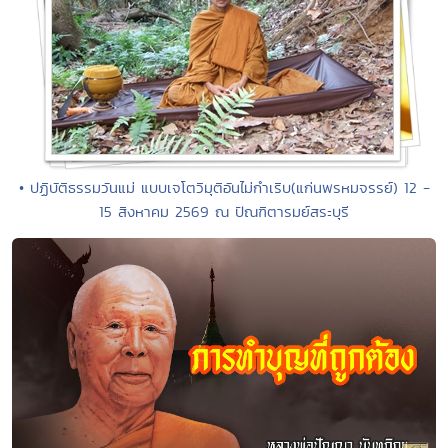
• ปฏิบัติธรรมวันแม่ แบบเจโตวิมุติอันไม่กำเริบ(แก่นพรหมจรรย์) 12 -
15 สิงหาคม 2569 ณ ปัณฑิตารมย์สระบุรี