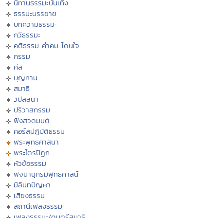
นิทานธรรมะบันเทิง
ธรรมะบรรยาย
บทความธรรมะ
กวีธรรมะ
คติธรรม คำคม โดนใจ
กรรม
ศีล
บุญทาน
สมาธิ
วิปัสสนา
ปริวาสกรรม
ฟังสวดมนต์
คอร์สปฏิบัติธรรม
พระพุทธศาสนา
พระไตรปิฏก
หัวข้อธรรม
พจนานุกรมพุทธศาสน์
มิลินทปัญหา
เสียงธรรม
สถานีเพลงธรรมะ
เพลงธรรมะ/ดนตรีสมาธิ