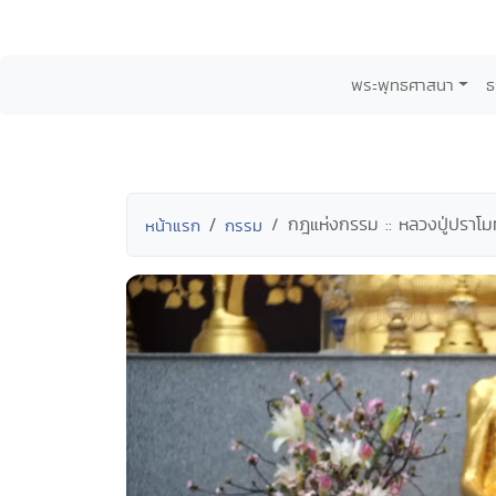
พระพุทธศาสนา
ธ
กฎแห่งกรรม :: หลวงปู่ปราโมท
หน้าแรก
กรรม