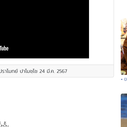
ปราโมทย์ ปาโมชฺโช 24 มี.ค. 2567
• ป
งนั้น