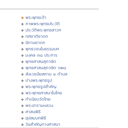
พระพุทธเจ้า
ภาพพระพุทธประวัติ
ประวัติพระพุทธสาวก
ทศชาติชาดก
นิทานชาดก
พุทธวจนในธรรมบท
มงคล ๓๘ ประการ
พุทธศาสนสุภาษิต
พุทธศาสนสุภาษิต ๖๒๑
สังเวชนียสถาน ๔ ตำบล
ปางพระพุทธรูป
พระพุทธรูปสำคัญ
พระพุทธศาสนาในไทย
ทำเนียบวัดไทย
พระอารามหลวง
ศาสนพิธี
อุปสมบทพิธี
วันสำคัญทางศาสนา