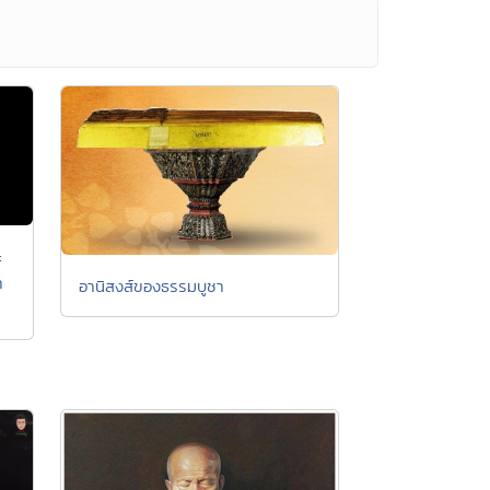
ะ
า
อานิสงส์ของธรรมบูชา