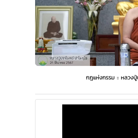
กฎแห่งกรรม :: หลวงปู่