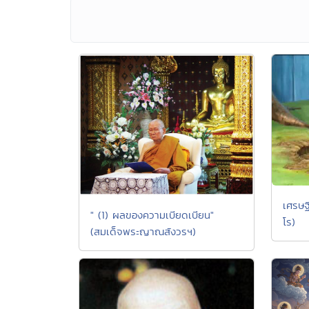
เศรษฐี
" (1) ผลของความเบียดเบียน"
โร)
(สมเด็จพระญาณสังวรฯ)