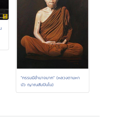
น
"กรรมมีอำนาจมาก" (หลวงตามหา
บัว ญาณสัมปันโน)