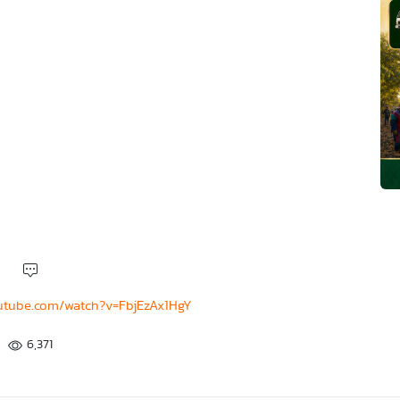
utube.com/watch?v=FbjEzAx1HgY
6,371