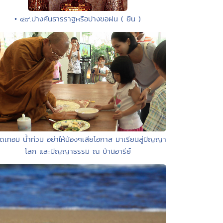
• ๔๙.ปางคันธารราฐหรือปางขอฝน ( ยืน )
ิดเทอม น้ำท่วม อย่าให้น้องๆเสียโอกาส มาเรียนสู่ปัญญา
โลก และปัญญาธรรม ณ บ้านอารีย์