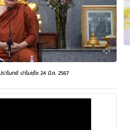
ปราโมทย์ ปาโมชฺโช 24 มี.ค. 2567