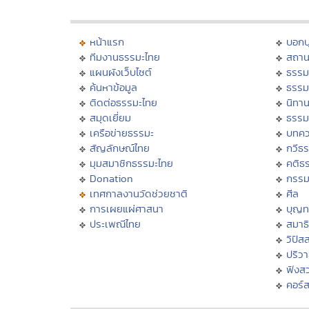
หน้าแรก
บอก
ทีมงานธรรมะไทย
สถาน
แผนผังเว็บไซต์
ธรรม
ค้นหาข้อมูล
ธรรม
ติดต่อธรรมะไทย
นิทาน
สมุดเยี่ยม
ธรรม
เครือข่ายธรรมะ
บทคว
สัญลักษณ์ไทย
กวีธ
มุมสมาชิกธรรมะไทย
คติธ
Donation
กรร
เทศกาลงานวัดช่วยชาติ
ศีล
การเผยแผ่ศาสนา
บุญท
ประเพณีไทย
สมาธิ
วิปัส
ปริว
ฟังส
คอร์ส