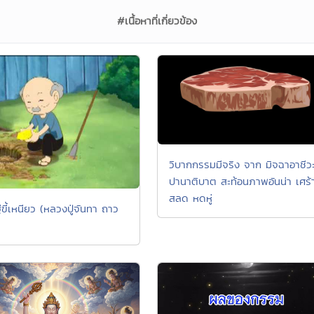
#เนื้อหาที่เกี่ยวข้อง
วิบากกรรมมีจริง จาก มิจฉาอาชีว
ปานาติบาต สะท้อนภาพอันน่า เศร้
สลด หดหู่
ขี้เหนียว (หลวงปู่จันทา ถาว