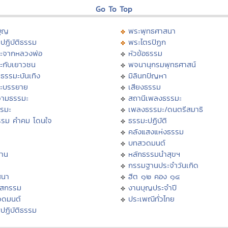
Go To Top
บุญ
พระพุทธศาสนา
ปฏิบัติธรรม
พระไตรปิฏก
ะจากหลวงพ่อ
หัวข้อธรรม
ะกับเยาวชน
พจนานุกรมพุทธศาสน์
ธรรมะบันเทิง
มิลินทปัญหา
ะบรรยาย
เสียงธรรม
ามธรรมะ
สถานีเพลงธรรมะ
รรมะ
เพลงธรรมะ/ดนตรีสมาธิ
รรม คำคม โดนใจ
ธรรมะปฏิบัติ
ม
คลังแสงแห่งธรรม
บทสวดมนต์
าน
หลักธรรมนำสุขฯ
กรรมฐานประจำวันเกิด
สนา
ฮีต ๑๒ คอง ๑๔
าสกรรม
งานบุญประจำปี
วดมนต์
ประเพณีทั่วไทย
ปฏิบัติธรรม