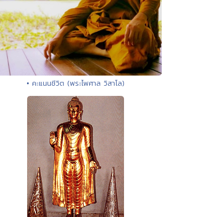
• คะแนนชีวิต (พระไพศาล วิสาโล)