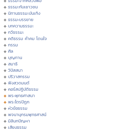
ธรรมะจากหลวงพ่อ
ธรรมะกับเยาวชน
นิทานธรรมะบันเทิง
ธรรมะบรรยาย
บทความธรรมะ
กวีธรรมะ
คติธรรม คำคม โดนใจ
กรรม
ศีล
บุญทาน
สมาธิ
วิปัสสนา
ปริวาสกรรม
ฟังสวดมนต์
คอร์สปฏิบัติธรรม
พระพุทธศาสนา
พระไตรปิฏก
หัวข้อธรรม
พจนานุกรมพุทธศาสน์
มิลินทปัญหา
เสียงธรรม