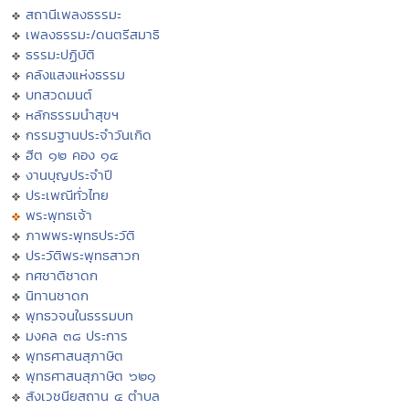
สถานีเพลงธรรมะ
เพลงธรรมะ/ดนตรีสมาธิ
ธรรมะปฏิบัติ
คลังแสงแห่งธรรม
บทสวดมนต์
หลักธรรมนำสุขฯ
กรรมฐานประจำวันเกิด
ฮีต ๑๒ คอง ๑๔
งานบุญประจำปี
ประเพณีทั่วไทย
พระพุทธเจ้า
ภาพพระพุทธประวัติ
ประวัติพระพุทธสาวก
ทศชาติชาดก
นิทานชาดก
พุทธวจนในธรรมบท
มงคล ๓๘ ประการ
พุทธศาสนสุภาษิต
พุทธศาสนสุภาษิต ๖๒๑
สังเวชนียสถาน ๔ ตำบล