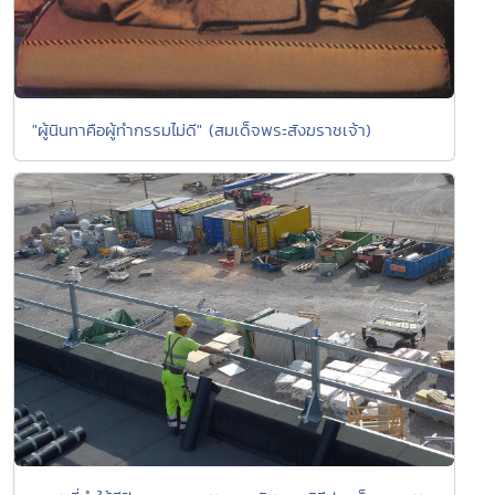
"ผู้นินทาคือผู้ทำกรรมไม่ดี" (สมเด็จพระสังฆราชเจ้า)