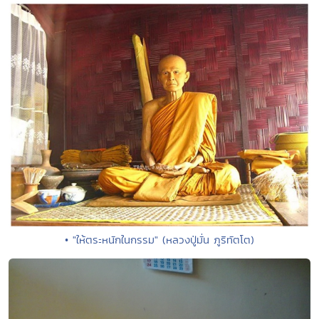
• "ให้ตระหนักในกรรม" (หลวงปู่มั่น ภูริทัตโต)