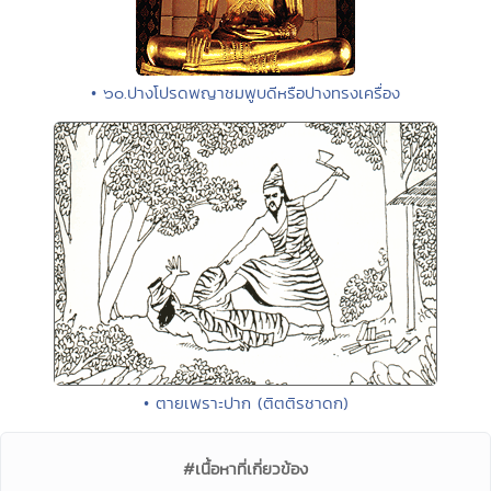
• ๖๐.ปางโปรดพญาชมพูบดีหรือปางทรงเครื่อง
• ตายเพราะปาก (ติตติรชาดก)
#เนื้อหาที่เกี่ยวข้อง