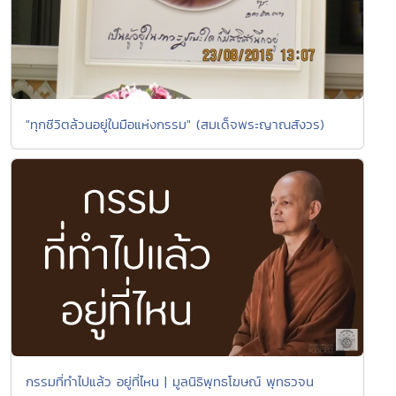
"ทุกชีวิตล้วนอยู่ในมือแห่งกรรม" (สมเด็จพระญาณสังวร)
กรรมที่ทำไปแล้ว อยู่ที่ไหน | มูลนิธิพุทธโฆษณ์ พุทธวจน