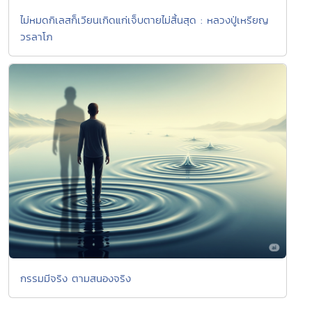
ไม่หมดกิเลสก็เวียนเกิดแก่เจ็บตายไม่สิ้นสุด : หลวงปู่เหรียญ
วรลาโภ
กรรมมีจริง ตามสนองจริง