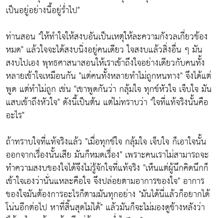
เป็นอยู่อย่างนี้อยู่ร่ำไป"
ท่านสอน
"ให้ทำใจให้สงบอันเป็นเหตุให้ละความกังวลเกี่ยวข้อง
หมด"
แล้วใจจะได้สงบนิ่งอยู่คนเดียว ใจสงบแล้วสิ่งอื่น ๆ มัน
สงบไปเอง พุทธศาสนาสอนให้เราเข้าถึงใจอย่างเดียวกับคนทั้ง
หลายเข้าใจเหมือนกัน
"แต่คนทั้งหลายทำไม่ถูกหนทาง"
จึงได้แต่
พูด แต่ทำไม่ถูก เช่น
"เขาพูดกันว่า กลุ้มใจ ทุกข์หัวใจ เจ็บใจ มัน
แสบเข้าถึงหัวใจ"
ดังนี้เป็นต้น แต่ไม่ทราบว่า
"ใจที่แท้จริงนั้นคือ
อะไร"
ถ้าทราบใจที่แท้จริงแล้ว
"เมื่อทุกข์ใจ กลุ้มใจ เจ็บใจ ก็เอาใจนั้น
ออกจากเรื่องนั้นเสีย มันก็หมดเรื่อง"
เพราะคนเราไม่สามารถจะ
ทำความสงบของใจได้จึงไม่รู้จักใจที่แท้จริง
"เห็นแต่ผู้นึกคิดนึกก็
เข้าใจเองว่านั่นแหละคือใจ จึงปล่อยตามอาการของใจ"
อาการ
ของใจมันต้องการอะไรก็ตามมันทุกอย่าง
"มันได้นี่แล้วก็อยากได้
โน่นอีกต่อไป หาที่สิ้นสุดไม่ได้"
แล้วมันก็จะไม่มองดูข้างหลังว่า