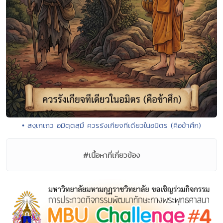
• สงฺเกเถว อมิตฺตสฺมึ ควรรังเกียจทีเดียวในอมิตร (คือข้าศึก)
#เนื้อหาที่เกี่ยวข้อง