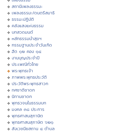
สถานีเพลงธรรมะ
เพลงธรรมะ/ดนตรีสมาธิ
ธรรมะปฏิบัติ
คลังแสงแห่งธรรม
บทสวดมนต์
หลักธรรมนำสุขฯ
กรรมฐานประจำวันเกิด
ฮีต ๑๒ คอง ๑๔
งานบุญประจำปี
ประเพณีทั่วไทย
พระพุทธเจ้า
ภาพพระพุทธประวัติ
ประวัติพระพุทธสาวก
ทศชาติชาดก
นิทานชาดก
พุทธวจนในธรรมบท
มงคล ๓๘ ประการ
พุทธศาสนสุภาษิต
พุทธศาสนสุภาษิต ๖๒๑
สังเวชนียสถาน ๔ ตำบล