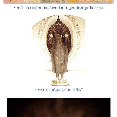
• ชะล้างความมืดมนในสังคมด้วย..ปลูกกตัญญูเเก่เยาวชน
• ๔๒.ปางเสด็จลงจากดาวดึงส์