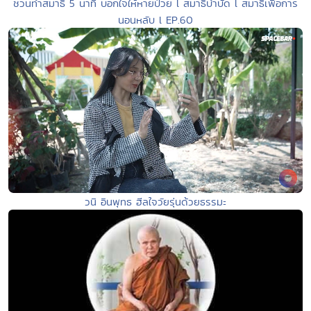
ชวนทำสมาธิ 5 นาที บอกใจให้หายป่วย l สมาธิบำบัด l สมาธิเพื่อการ
นอนหลับ l EP.60
วนิ อินพุทธ ฮีลใจวัยรุ่นด้วยธรรมะ