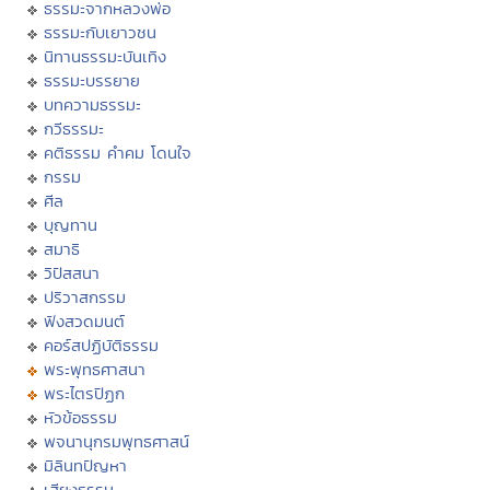
ธรรมะจากหลวงพ่อ
ธรรมะกับเยาวชน
นิทานธรรมะบันเทิง
ธรรมะบรรยาย
บทความธรรมะ
กวีธรรมะ
คติธรรม คำคม โดนใจ
กรรม
ศีล
บุญทาน
สมาธิ
วิปัสสนา
ปริวาสกรรม
ฟังสวดมนต์
คอร์สปฏิบัติธรรม
พระพุทธศาสนา
พระไตรปิฏก
หัวข้อธรรม
พจนานุกรมพุทธศาสน์
มิลินทปัญหา
เสียงธรรม