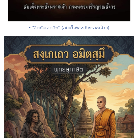
• "จิตกับเจตสิก" (สมเด็จพระสังฆราชเจ้าฯ)