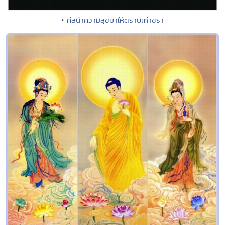
• ศีลนำความสุขมาให้ตราบเท่าชรา