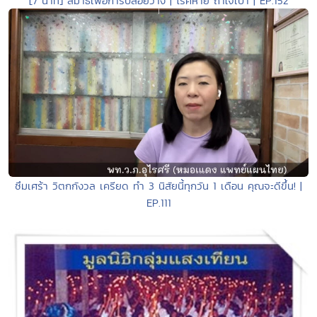
[7 นาที] สมาธิเพื่อการปล่อยวาง | โรคหาย ถ้าใจเบา | EP.152
ซึมเศร้า วิตกกังวล เครียด ทำ 3 นิสัยนี้ทุกวัน 1 เดือน คุณจะดีขึ้น! |
EP.111