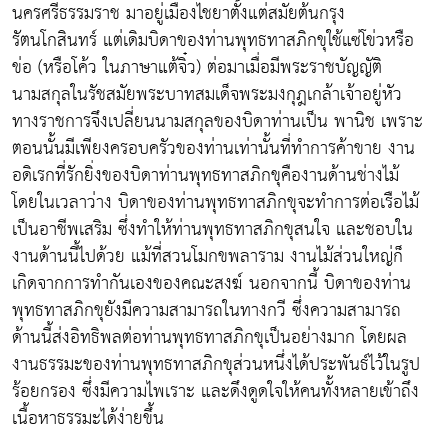
นครศรีธรรมราช มาอยู่เมืองไชยาตั้งแต่สมัยต้นกรุง
รัตนโกสินทร์ แต่เดิมบิดาของท่านพุทธทาสภิกขุใช้แซ่โข่วหรือ
ข่อ (หรือโค้ว ในภาษาแต้จิ๋ว) ต่อมาเมื่อมีพระราชบัญญัติ
นามสกุลในรัชสมัยพระบาทสมเด็จพระมงกุฎเกล้าเจ้าอยู่หัว
ทางราชการจึงเปลี่ยนนามสกุลของบิดาท่านเป็น พานิช เพราะ
ตอนนั้นมีเพียงครอบครัวของท่านเท่านั้นที่ทำการค้าขาย งาน
อดิเรกที่รักยิ่งของบิดาท่านพุทธทาสภิกขุคืองานด้านช่างไม้
โดยในเวลาว่าง บิดาของท่านพุทธทาสภิกขุจะทำการต่อเรือไม้
เป็นอาชีพเสริม ซึ่งทำให้ท่านพุทธทาสภิกขุสนใจ และชอบใน
งานด้านนี้ไปด้วย แม้ที่สวนโมกขพลาราม งานไม้ส่วนใหญ่ก็
เกิดจากการทำกันเองของคณะสงฆ์ นอกจากนี้ บิดาของท่าน
พุทธทาสภิกขุยังมีความสามารถในทางกวี ซึ่งความสามารถ
ด้านนี้ส่งอิทธิพลต่อท่านพุทธทาสภิกขุเป็นอย่างมาก โดยผล
งานธรรมะของท่านพุทธทาสภิกขุส่วนหนึ่งได้ประพันธ์ไว้ในรูป
ร้อยกรอง ซึ่งมีความไพเราะ และดึงดูดใจให้คนทั้งหลายเข้าถึง
เนื้อหาธรรมะได้ง่ายขึ้น