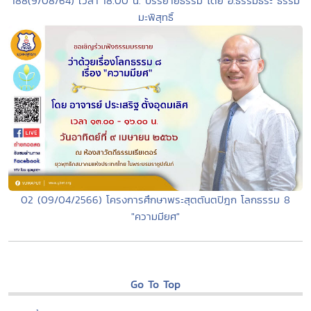
188(9/08/64) เวลา 18.00 น. บรรยายธรรม โดย อ.ธรรมธีระ ธรรม
มะพิสุทธิ์
02 (09/04/2566) โครงการศึกษาพระสุตตันตปิฎก โลกธรรม 8
"ความมียศ"
Go To Top