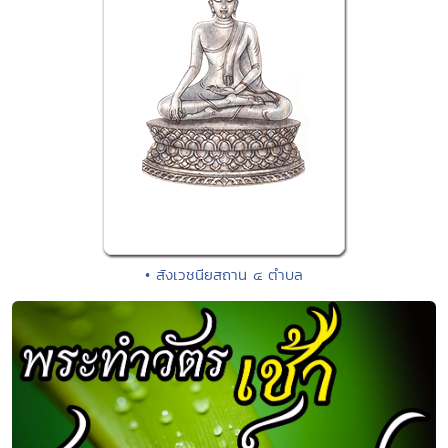
• สังเวชนียสถาน ๔ ตำบล