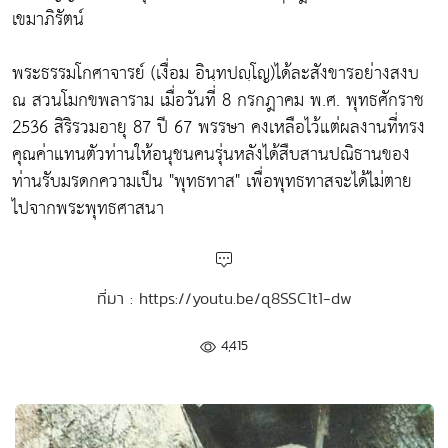
เขมาภิรัตน์
พระธรรมโกศาจารย์ (เงื่อม อินฺทปญฺโญ)ได้ละสังขารอย่างสงบ
ณ สวนโมกขพลาราม เมื่อวันที่ 8 กรกฎาคม พ.ศ. พุทธศักราช
2536 สิริรวมอายุ 87 ปี 67 พรรษา คงเหลือไว้แต่ผลงานที่ทรง
คุณค่าแทนตัวท่านให้อนุชนคนรุ่นหลังได้สืบสานปณิธานของ
ท่านรับมรดกความเป็น "พุทธทาส" เพื่อพุทธทาสจะได้ไม่ตาย
ไปจากพระพุทธศาสนา
ที่มา : https://youtu.be/q8SSC1t1-dw
4,415