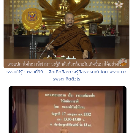
ธรรมให้รู้ : ตอนที่99 - จิตเกิดทีละดวงรู้ทีละอารมณ์ โดย พระมหาว
รพรต กิตติวโร