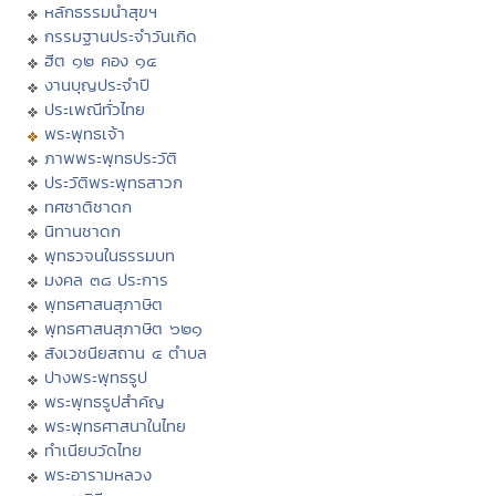
หลักธรรมนำสุขฯ
กรรมฐานประจำวันเกิด
ฮีต ๑๒ คอง ๑๔
งานบุญประจำปี
ประเพณีทั่วไทย
พระพุทธเจ้า
ภาพพระพุทธประวัติ
ประวัติพระพุทธสาวก
ทศชาติชาดก
นิทานชาดก
พุทธวจนในธรรมบท
มงคล ๓๘ ประการ
พุทธศาสนสุภาษิต
พุทธศาสนสุภาษิต ๖๒๑
สังเวชนียสถาน ๔ ตำบล
ปางพระพุทธรูป
พระพุทธรูปสำคัญ
พระพุทธศาสนาในไทย
ทำเนียบวัดไทย
พระอารามหลวง