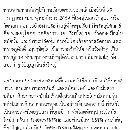
ท่านพุทธทาสภิกขุได้บวชเรียนตามประเพณี เมื่อวันที่ 29
กรกฎาคม พ.ศ. พุทธศักราช 2469 ที่โรงอุโบสถวัดอุบล หรือ
วัดนอก ก่อนจะย้ายมาประจำอยู่ที่วัดพุมเรียง มีพระอุปัชฌาย์
คือ พระครูโสภณเจตสิการาม (คง วิมาโล) รองเจ้าคณะเมืองใน
สมัยนั้น และมีพระปลัดทุ่ม อินทโชโต เจ้าอาวาสวัดอุบล และ
พระครูศักดิ์ ธมฺรกฺขิตฺโต เจ้าอาวาสวัดวินัย หรือวัดหัวคู เป็น
พระคู่สวด ท่านพุทธทาสภิกขุได้รับฉายาว่า อินทปญฺโญ ซึ่ง
แปลว่าผู้มีปัญญาอันยิ่งใหญ่
ผลงานเด่นของทาสพุทธทาสคืองานหนังสือ อาทิ หนังสือพุทธ
ธรรม ตามรอยพระอรหันต์ และคู่มือมนุษย์ และยังมีผลงา
นอื่นๆ อีกมากมายนับไม่ถ้วนซึ่งล้วนเป็นประโยชน์ต่อชนรุ่น
หลังในการศึกษาศาสนาพุทธเป็นอย่างยิ่ง นอกจากนี้ ท่านยัง
เป็นพระสงฆ์ไทยรูปแรกที่บุกเบิกการใช้โสตทัศนูปกรณ์สมัย
ใหม่สำหรับการเผยแพร่ธรรมะ และท่านมีสหายธรรมคนสำคัญ
คือ ปัญญานันทภิกขุ วัดชลประทานรังสฤษฎ์ และท่าน บ.ช.