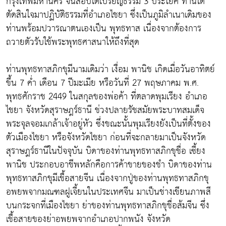
กรุงเทพมหานคร จนสอบได้เปรียญธรรม 3 ประโยค ท่านได้
ตัดสินใจมาปฏิบัติธรรมที่อำเภอไชยา ซึ่งเป็นภูมิลำเนาเดิมของ
ท่านพร้อมปวารณาตนเองเป็น พุทธทาส เนื่องจากต้องการ
ถวายตัวรับใช้พระพุทธศาสนาให้ถึงที่สุด
ท่านพุทธทาสภิกขุมีนามเดิมว่า เงื่อม พานิช เกิดเมื่อวันอาทิตย์
ขึ้น 7 ค่ำ เดือน 7 ปีมะเมีย หรือวันที่ 27 พฤษภาคม พ.ศ.
พุทธศักราช 2449 ในสกุลของพ่อค้า ที่ตลาดพุมเรียง อำเภอ
ไชยา จังหวัดสุราษฎร์ธานี ช่วงปลายรัชสมัยพระบาทสมเด็จ
พระจุลจอมเกล้าเจ้าอยู่หัว ซึ่งขณะนั้นพุมเรียงยังเป็นที่ตั้งของ
ตัวเมืองไชยา หรือจังหวัดไชยา ก่อนที่จะกลายมาเป็นจังหวัด
สุราษฎร์ธานีในปัจจุบัน บิดาของท่านพุทธทาสภิกขุชื่อ เซี้ยง
พานิช ประกอบอาชีพหลักคือการค้าขายของชำ บิดาของท่าน
พุทธทาสภิกขุมีเชื้อสายจีน เนื่องจากปู่ของท่านพุทธทาสภิกขุ
อพยพจากมณฑลฝูเจี้ยนในประเทศจีน มาเป็นช่างเขียนภาพสี
บนกระจกที่เมืองไชยา ย่าของท่านพุทธทาสภิกขุชื่อส้มจีน ซึ่ง
เชื้อสายของย่าอพยพจากอำเภอปากพนัง จังหวัด