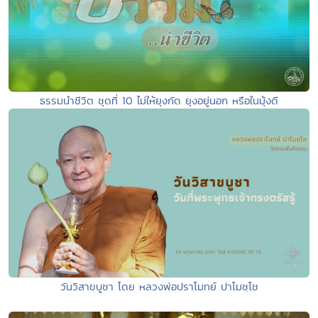
ธรรมนำชีวิต ชุดที่ 10 ไม่ให้ยุงกัด ยุงอยู่นอก หรือในมุ้งดี
วันวิสาขบูชา โดย หลวงพ่อปราโมทย์ ปาโมชฺโช