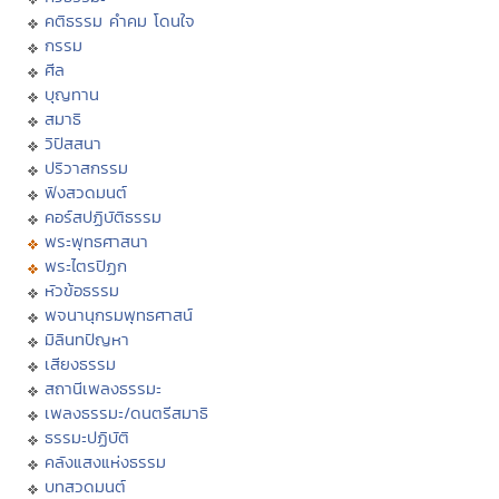
คติธรรม คำคม โดนใจ
กรรม
ศีล
บุญทาน
สมาธิ
วิปัสสนา
ปริวาสกรรม
ฟังสวดมนต์
คอร์สปฏิบัติธรรม
พระพุทธศาสนา
พระไตรปิฏก
หัวข้อธรรม
พจนานุกรมพุทธศาสน์
มิลินทปัญหา
เสียงธรรม
สถานีเพลงธรรมะ
เพลงธรรมะ/ดนตรีสมาธิ
ธรรมะปฏิบัติ
คลังแสงแห่งธรรม
บทสวดมนต์