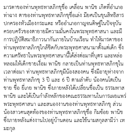
มารดาของท่านพุทธทาสภิกขุชื่อ เคลื่อน พานิช เกิดที่อำเภอ
ท่าฉาง ตาของท่านพุทธทาสภิกขุชื่อเล่ง มียศเป็นขุนสิทธิสาร
ปกครองหัวเมืองกระแดะ หรืออำเภอกาญจนดิษฐ์ในปัจจุบัน
ครอบครัวของตายายมีความมั่นคงในพระพุทธศาสนา และมี
การปฏิบัติสมาธิภาวนากันภายในบ้านเรือน ทำให้มารดาของ
ท่านพุทธทาสภิกขุใกล้ชิดกับพระพุทธศาสนามาตั้งแต่เด็ก ซึ่ง
ความศรัทธาในพระพุทธศาสนานี้ได้ส่งต่อมาที่บุตร และหล่อ
หลอมให้เด็กชายเงื่อม พานิช กลายเป็นท่านพุทธทาสภิกขุใน
เวลาต่อมา ท่านพุทธทาสภิกขุมีน้องสองคน ซึ่งมีอายุห่างจาก
ท่านพุทธทาสภิกขุ 3 ปี และ 6 ปี ตามลำดับ น้องคนโตเป็น
ชาย ชื่อ ยี่เกย พานิช ซึ่งภายหลังได้เปลี่ยนชื่อเป็น ธรรมทาส
พานิช และได้เป็นกำลังหลักของคณะธรรมทานในการเผยแพร่
พระพุทธศาสนา และสนองงานของท่านพุทธทาสภิกขุ ส่วน
น้องสาวคนสุดท้องของท่านพุทธทาสภิกขุชื่อ กิมซ้อย พานิช
ซึ่งภายหลังแต่งงานไปอยู่บ้านดอน และใช้นามสกุลสามีว่า เห
มะกุล