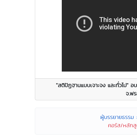
"สติปัฏฐานแบบเจาะจง และทั่วไป" อ
จ.พร
ผู้บรรยายธรรม :
คอร์ส/หลักส