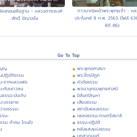
ภาวนาต่อหน้าพระพุทธเจ้า :: หล
ี่ต้องถอนอธิษฐาน - หลวงตาณรงค์
ปราโมทย์ 8 ก.พ. 2563 (ไฟล์ 6
ศักดิ์ ขีณาลโย
ซีดี 86)
Go To Top
บุญ
พระพุทธศาสนา
นปฏิบัติธรรม
พระไตรปิฏก
มะจากหลวงพ่อ
หัวข้อธรรม
มะกับเยาวชน
พจนานุกรมพุทธศาสน์
นธรรมะบันเทิง
มิลินทปัญหา
มะบรรยาย
เสียงธรรม
วามธรรมะ
สถานีเพลงธรรมะ
ธรรมะ
เพลงธรรมะ/ดนตรีสมาธิ
ธรรม คำคม โดนใจ
ธรรมะปฏิบัติ
ม
คลังแสงแห่งธรรม
บทสวดมนต์