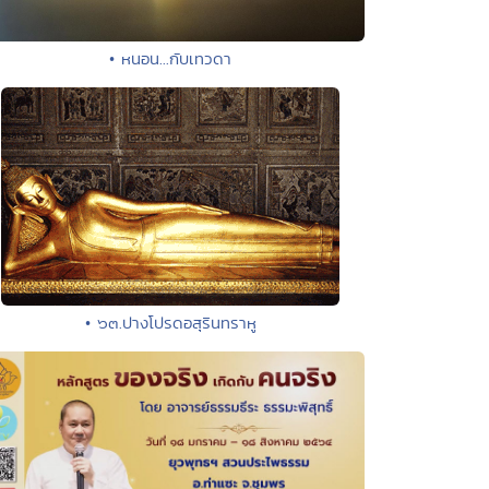
• หนอน...กับเทวดา
• ๖๓.ปางโปรดอสุรินทราหู