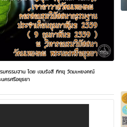
บรมกรรมฐาน โดย เขมรังสี ภิกขุ วัดมเหยงคณ์
ะนครศรีอยุธยา