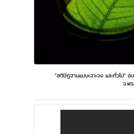
"สติปัฏฐานแบบเจาะจง และทั่วไป" อ
จ.พร