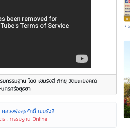
• 
บรมกรรมฐาน โดย เขมรังสี ภิกขุ วัดมเหยงคณ์
ะนครศรีอยุธยา
 หลวงพ่อสุรศักดิ์ เขมรังสี
ูตร : กรรมฐาน Online