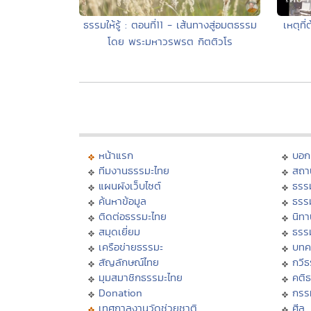
เหตุท
ธรรมให้รู้ : ตอนที่11 - เส้นทางสู่อมตธรรม
โดย พระมหาวรพรต กิตติวโร
หน้าแรก
บอก
ทีมงานธรรมะไทย
สถา
แผนผังเว็บไซต์
ธรร
ค้นหาข้อมูล
ธรร
ติดต่อธรรมะไทย
นิทา
สมุดเยี่ยม
ธรร
เครือข่ายธรรมะ
บทค
สัญลักษณ์ไทย
กวี
มุมสมาชิกธรรมะไทย
คติ
Donation
กรร
เทศกาลงานวัดช่วยชาติ
ศีล