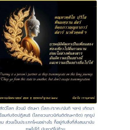
สัตว์โลก ล้วนมี ตัณหา (โลภะ/ราคะ/นันทิ ฯลฯ) เกิดมา
้อมกับจิตปฏิสนธิ (โลภชวนภวนิกันติตัณหาจิต) ทุกรูป
ม ส่วนเป็นประเภทไหนอย่างไร ก็อยู่กับสิ่งที่สั่งสมมานับ
ภพไม่ได้ นับชาติไม่ถ้วน