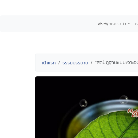
พระพุทธศาสนา
ธ
"สติปัฏฐานแบบเจาะจง
หน้าแรก
ธรรมบรรยาย