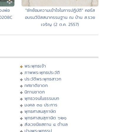
วงพ่อ
"ซักซ้อมความเข้าใจในการปฏิบัติ" คอร์ส
30208C
อบรมวิปัสสนากรรมฐาน ณ บ้าน ส.รวย
เจริญ (2 ต.ค. 2557)
พระพุทธเจ้า
ภาพพระพุทธประวัติ
ประวัติพระพุทธสาวก
ทศชาติชาดก
นิทานชาดก
พุทธวจนในธรรมบท
มงคล ๓๘ ประการ
พุทธศาสนสุภาษิต
พุทธศาสนสุภาษิต ๖๒๑
สังเวชนียสถาน ๔ ตำบล
ปางพระพุทธรูป