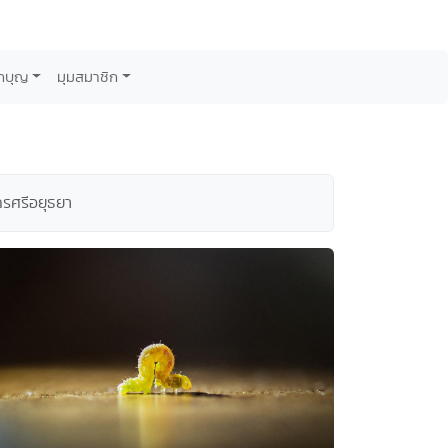
กบุญ
มุมสมาชิก
รศรีอยุธยา