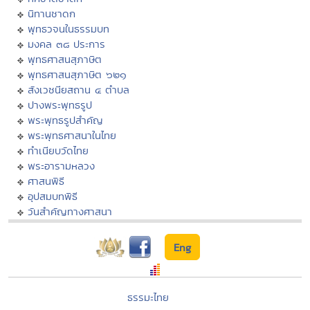
นิทานชาดก
พุทธวจนในธรรมบท
มงคล ๓๘ ประการ
พุทธศาสนสุภาษิต
พุทธศาสนสุภาษิต ๖๒๑
สังเวชนียสถาน ๔ ตำบล
ปางพระพุทธรูป
พระพุทธรูปสำคัญ
พระพุทธศาสนาในไทย
ทำเนียบวัดไทย
พระอารามหลวง
ศาสนพิธี
อุปสมบทพิธี
วันสำคัญทางศาสนา
Eng
ธรรมะไทย