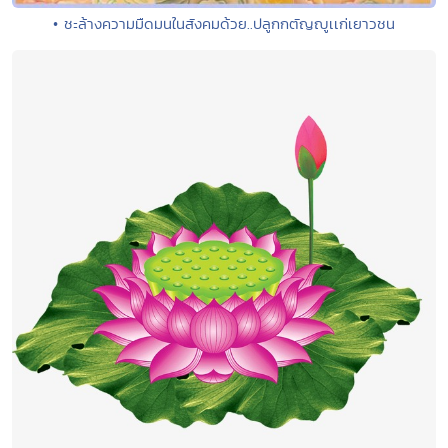
• ชะล้างความมืดมนในสังคมด้วย..ปลูกกตัญญูเเก่เยาวชน