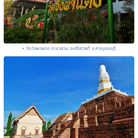
• วัดวังผาแดง ต.นาสวน อ.ศรีสวัสดิ์ จ.กาญจนบุรี