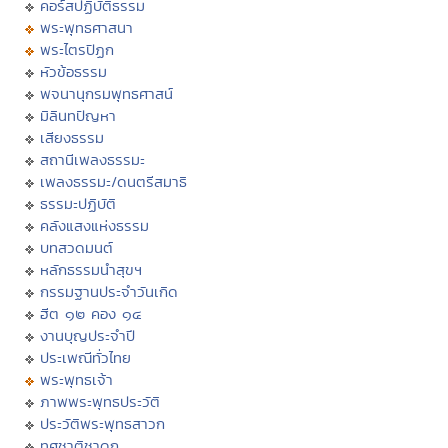
คอร์สปฏิบัติธรรม
พระพุทธศาสนา
พระไตรปิฏก
หัวข้อธรรม
พจนานุกรมพุทธศาสน์
มิลินทปัญหา
เสียงธรรม
สถานีเพลงธรรมะ
เพลงธรรมะ/ดนตรีสมาธิ
ธรรมะปฏิบัติ
คลังแสงแห่งธรรม
บทสวดมนต์
หลักธรรมนำสุขฯ
กรรมฐานประจำวันเกิด
ฮีต ๑๒ คอง ๑๔
งานบุญประจำปี
ประเพณีทั่วไทย
พระพุทธเจ้า
ภาพพระพุทธประวัติ
ประวัติพระพุทธสาวก
ทศชาติชาดก