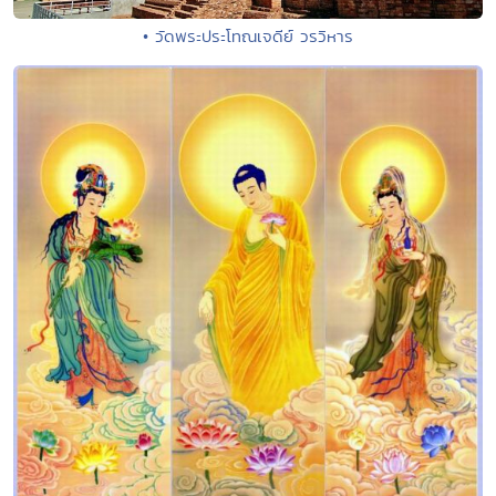
• วัดพระประโทณเจดีย์ วรวิหาร