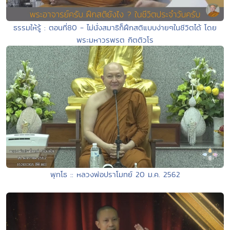
ธรรมให้รู้ : ตอนที่80 - ไม่นั่งสมาธิก็ฝึกสติแบบง่ายๆในชีวิตได้ โดย
พระมหาวรพรต กิตติวโร
พุทโธ :: หลวงพ่อปราโมทย์ 20 ม.ค. 2562