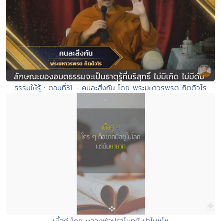
ธรรมให้รู้ : ตอนที่31 - คนละสิ่งกัน โดย พระมหาวรพรต กิตติวโร
เนื้อคู่ โดย หลวงพ่อปราโมทย์ ปาโมชฺโช