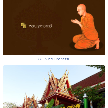
• หนึ่งนางบนทางธรรม