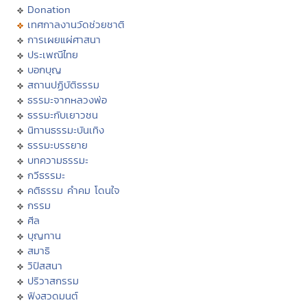
Donation
เทศกาลงานวัดช่วยชาติ
การเผยแผ่ศาสนา
ประเพณีไทย
บอกบุญ
สถานปฏิบัติธรรม
ธรรมะจากหลวงพ่อ
ธรรมะกับเยาวชน
นิทานธรรมะบันเทิง
ธรรมะบรรยาย
บทความธรรมะ
กวีธรรมะ
คติธรรม คำคม โดนใจ
กรรม
ศีล
บุญทาน
สมาธิ
วิปัสสนา
ปริวาสกรรม
ฟังสวดมนต์