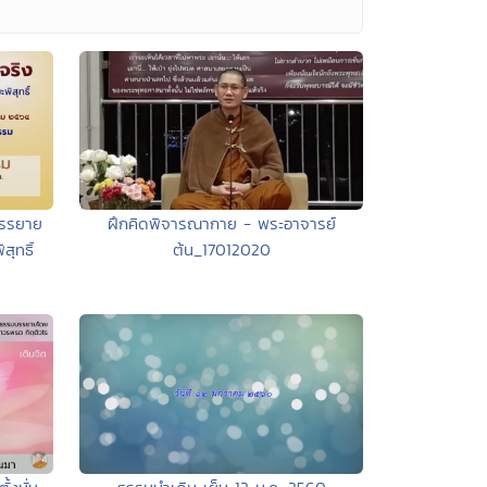
ฝึกคิดพิจารณากาย - พระอาจารย์
บรรยาย
ต้น_17012020
ุทธิ์