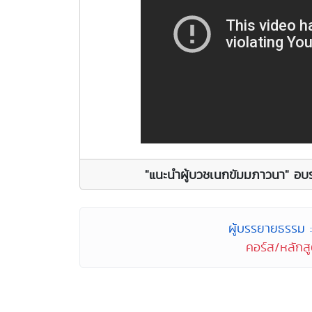
"แนะนำผู้บวชเนกขัมมภาวนา" อบร
ผู้บรรยายธรรม :
คอร์ส/หลักส