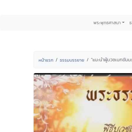
พระพุทธศาสนา
ธ
"แนะนำผู้บวชเนกขัมม
หน้าแรก
ธรรมบรรยาย