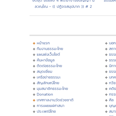
ซีดีชุด อริยสัจ 4 พระอาจารย์ปัญญา นี
ธรรมให้ร
ลวณฺโณ - (( ปฏิจจสมุปบาท )) # 2
หน้าแรก
บอก
ทีมงานธรรมะไทย
สถา
แผนผังเว็บไซต์
ธรร
ค้นหาข้อมูล
ธรร
ติดต่อธรรมะไทย
นิทา
สมุดเยี่ยม
ธรร
เครือข่ายธรรมะ
บทค
สัญลักษณ์ไทย
กวี
มุมสมาชิกธรรมะไทย
คติ
Donation
กรร
เทศกาลงานวัดช่วยชาติ
ศีล
การเผยแผ่ศาสนา
บุญ
ประเพณีไทย
สมาธ