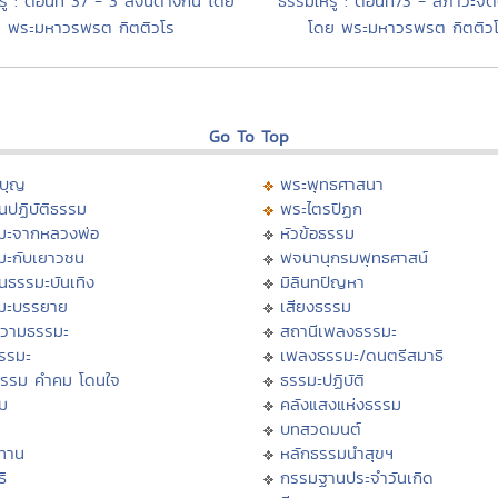
ู้ : ตอนที่ 37 - 3 สิ่งนี้ต่างกัน โดย
ธรรมให้รู้ : ตอนที่73 - สภาวะจิตต
พระมหาวรพรต กิตติวโร
โดย พระมหาวรพรต กิตติว
Go To Top
บุญ
พระพุทธศาสนา
นปฏิบัติธรรม
พระไตรปิฏก
มะจากหลวงพ่อ
หัวข้อธรรม
มะกับเยาวชน
พจนานุกรมพุทธศาสน์
นธรรมะบันเทิง
มิลินทปัญหา
มะบรรยาย
เสียงธรรม
วามธรรมะ
สถานีเพลงธรรมะ
ธรรมะ
เพลงธรรมะ/ดนตรีสมาธิ
ธรรม คำคม โดนใจ
ธรรมะปฏิบัติ
ม
คลังแสงแห่งธรรม
บทสวดมนต์
ทาน
หลักธรรมนำสุขฯ
ิ
กรรมฐานประจำวันเกิด