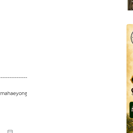
----------------
atmahaeyong