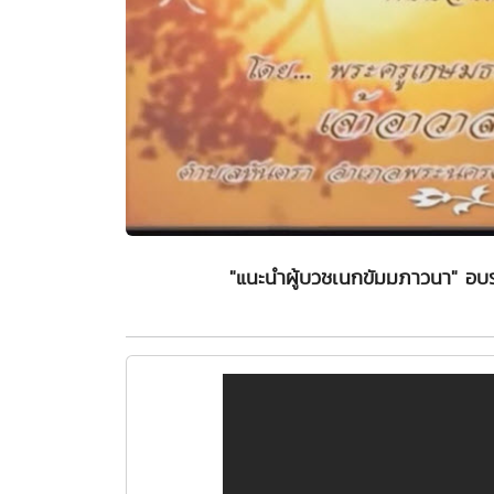
"แนะนำผู้บวชเนกขัมมภาวนา" อบร