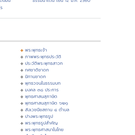
ั้งมั่น
ธรรมนำเดิน เย็น 12 ม.ค. 2560
โร
พระพุทธเจ้า
ภาพพระพุทธประวัติ
ประวัติพระพุทธสาวก
ทศชาติชาดก
นิทานชาดก
พุทธวจนในธรรมบท
มงคล ๓๘ ประการ
พุทธศาสนสุภาษิต
พุทธศาสนสุภาษิต ๖๒๑
สังเวชนียสถาน ๔ ตำบล
ปางพระพุทธรูป
พระพุทธรูปสำคัญ
พระพุทธศาสนาในไทย