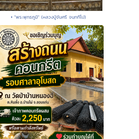
• "พระพุทธภูมิ" (หลวงปู่จันศรี จนฺททีโป)