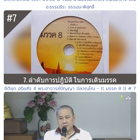
อ.ธรรมธีระ ธรรมมะพิสุทธิ์
ซีดีชุด อริยสัจ 4 พระอาจารย์ปัญญา นีลวณฺโณ - (( มรรค 8 )) # 7