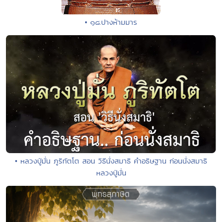
• ๑๘.ปางห้ามมาร
• หลวงปู่มั่น ภูริทัตโต สอน วิธีนั่งสมาธิ คําอธิษฐาน ก่อนนั่งสมาธิ
หลวงปู่มั่น