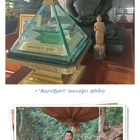
• "สัมมาปฏิปทา" (หลวงปู่ชา สุภัทโท)