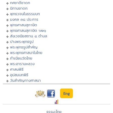
ทศชาติชาดก
นิทานชาดก
พุทธวจนในธรรมบท
มงคล ๓๘ ประการ
พุทธศาสนสุภาษิต
พุทธศาสนสุภาษิต ๖๒๑
สังเวชนียสถาน ๔ ตำบล
ปางพระพุทธรูป
พระพุทธรูปสำคัญ
พระพุทธศาสนาในไทย
ทำเนียบวัดไทย
พระอารามหลวง
ศาสนพิธี
อุปสมบทพิธี
วันสำคัญทางศาสนา
Eng
ธรรมะไทย