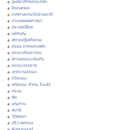
มุมสมาชิกธรรมะไทย
Donation
เทศกาลงานวัดช่วยชาติ
การเผยแผ่ศาสนา
ประเพณีไทย
บอกบุญ
สถานปฏิบัติธรรม
ธรรมะจากหลวงพ่อ
ธรรมะกับเยาวชน
นิทานธรรมะบันเทิง
ธรรมะบรรยาย
บทความธรรมะ
กวีธรรมะ
คติธรรม คำคม โดนใจ
กรรม
ศีล
บุญทาน
สมาธิ
วิปัสสนา
ปริวาสกรรม
ฟังสวดมนต์