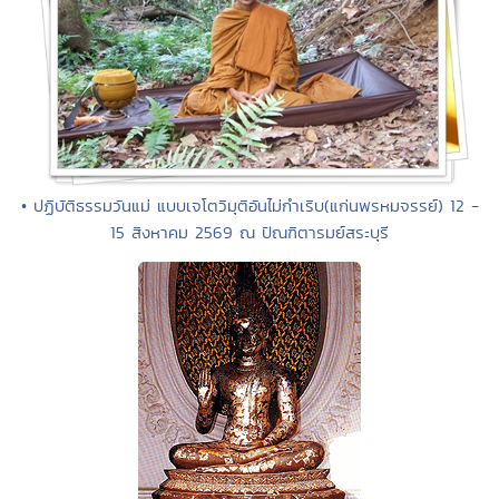
• ปฏิบัติธรรมวันแม่ แบบเจโตวิมุติอันไม่กำเริบ(แก่นพรหมจรรย์) 12 -
15 สิงหาคม 2569 ณ ปัณฑิตารมย์สระบุรี